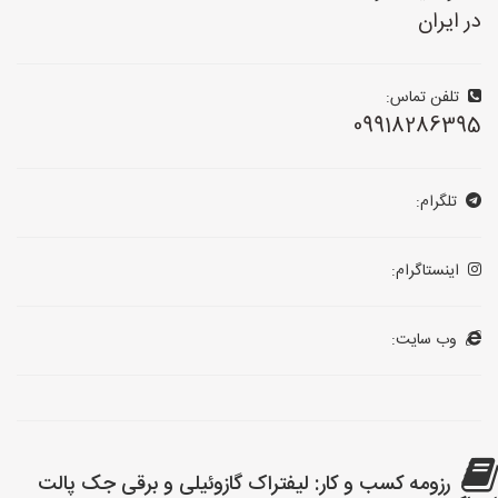
در ایران
تلفن تماس:
09918286395
تلگرام:
اینستاگرام:
وب سایت:
رزومه کسب و کار: لیفتراک گازوئیلی و برقی جک پالت