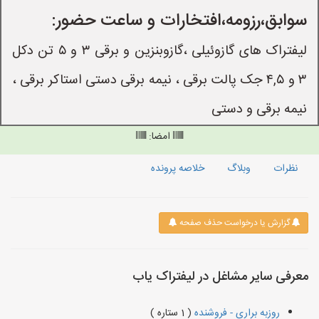
سوابق،رزومه،افتخارات و ساعت حضور:
لیفتراک های گازوئیلی ،گازوبنزین و برقی ۳ و ۵ تن دکل
۳ و ۴,۵ جک پالت برقی ، نیمه برقی دستی استاکر برقی ،
نیمه برقی و دستی
امضا:
نظرات
وبلاگ
خلاصه پرونده
گزارش یا درخواست حذف صفحه
معرفی سایر مشاغل در لیفتراک یاب
روزبه براری - فروشنده
( 1 ستاره )