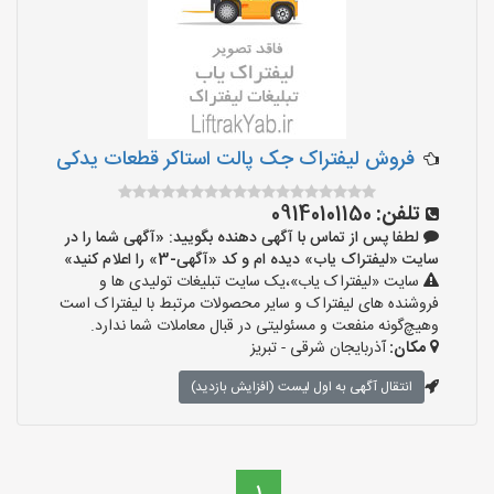
فروش لیفتراک جک پالت استاکر قطعات یدکی
تلفن:
09140101150
لطفا پس از تماس با آگهی دهنده بگویید: «آگهی شما را در
سایت «لیفتراک یاب» دیده ام و کد «آگهی-3» را اعلام کنید»
سایت «لیفتراک یاب»،یک سایت تبلیغات تولیدی ها و
فروشنده های لیفتراک و سایر محصولات مرتبط با لیفتراک است
وهیچ‌گونه منفعت و مسئولیتی در قبال معاملات شما ندارد.
مکان:
آذربایجان شرقی - تبریز
انتقال آگهی به اول لیست (افزایش بازدید)