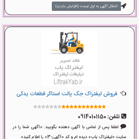
انتقال آگهی به اول لیست (افزایش بازدید)
فروش لیفتراک جک پالت استاکر قطعات یدکی
تلفن:
09140101150
لطفا پس از تماس با آگهی دهنده بگویید: «آگهی شما را در
سایت «لیفتراک یاب» دیده ام و کد «آگهی-3» را اعلام کنید»