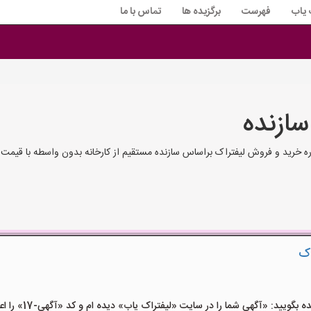
 یاب
فهرست
برگزیده ها
تماس با ما
سازنده
ه خرید و فروش لیفتراک براساس سازنده مستقیم از کارخانه بدون واسطه با قیمت ک
اک
ید: «آگهی شما را در سایت «لیفتراک یاب» دیده ام و کد «آگهی-17» را اعلام کنید»