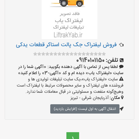
فروش لیفتراک جک پالت استاکر قطعات یدکی
تلفن:
09140101150
لطفا پس از تماس با آگهی دهنده بگویید: «آگهی شما را در
سایت «لیفتراک یاب» دیده ام و کد «آگهی-3» را اعلام کنید»
سایت «لیفتراک یاب»،یک سایت تبلیغات تولیدی ها و
فروشنده های لیفتراک و سایر محصولات مرتبط با لیفتراک است
وهیچ‌گونه منفعت و مسئولیتی در قبال معاملات شما ندارد.
مکان:
آذربایجان شرقی - تبریز
انتقال آگهی به اول لیست (افزایش بازدید)