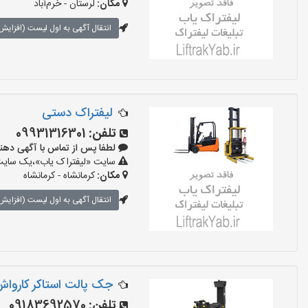
مکان:
لرستان - خرم‌آباد
انتقال آگهی به اول لیست (افزایش 
لیفتراک دستی
تلفن:
09931316301
لطفا پس از تماس با آگهی دهنده بگو
سایت «لیفتراک یاب»،یک سایت ت
مکان:
کرمانشاه - کرمانشاه
انتقال آگهی به اول لیست (افزایش 
جک پالت استاکر کارواش 
تلفن:
09183692570