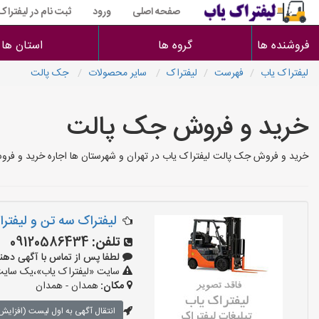
صفحه اصلی
ورود
ثبت نام در لیفتراک
فروشنده ها
گروه ها
استان ها
لیفتراک یاب
فهرست
لیفتراک
سایر محصولات
جک پالت
خرید و فروش جک پالت
خرید و فروش جک پالت لیفتراک یاب در تهران و شهرستان ها اجاره خرید و فرو
لیفتراک سه تن و لیفت
تلفن:
09120586434
لطفا پس از تماس با آگهی دهنده بگو
سایت «لیفتراک یاب»،یک سایت ت
مکان:
همدان - همدان
انتقال آگهی به اول لیست (افزایش 