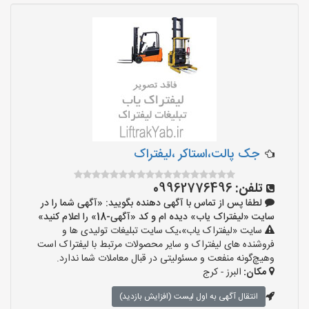
جک پالت،استاکر ،لیفتراک
تلفن:
09962776496
لطفا پس از تماس با آگهی دهنده بگویید: «آگهی شما را در
سایت «لیفتراک یاب» دیده ام و کد «آگهی-18» را اعلام کنید»
سایت «لیفتراک یاب»،یک سایت تبلیغات تولیدی ها و
فروشنده های لیفتراک و سایر محصولات مرتبط با لیفتراک است
وهیچ‌گونه منفعت و مسئولیتی در قبال معاملات شما ندارد.
مکان:
البرز - کرج
انتقال آگهی به اول لیست (افزایش بازدید)