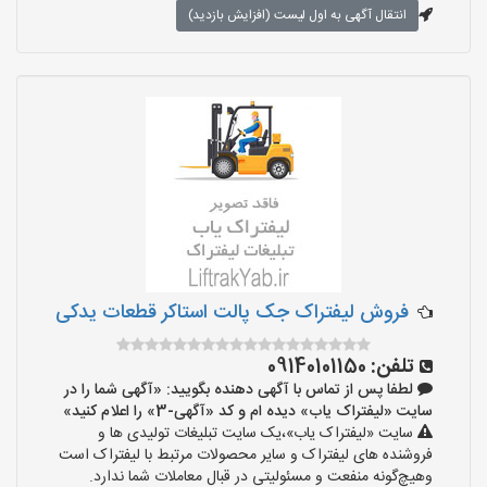
انتقال آگهی به اول لیست (افزایش بازدید)
فروش لیفتراک جک پالت استاکر قطعات یدکی
تلفن:
09140101150
لطفا پس از تماس با آگهی دهنده بگویید: «آگهی شما را در
سایت «لیفتراک یاب» دیده ام و کد «آگهی-3» را اعلام کنید»
سایت «لیفتراک یاب»،یک سایت تبلیغات تولیدی ها و
فروشنده های لیفتراک و سایر محصولات مرتبط با لیفتراک است
وهیچ‌گونه منفعت و مسئولیتی در قبال معاملات شما ندارد.