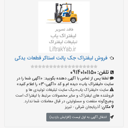
فروش لیفتراک جک پالت استاکر قطعات یدکی
تلفن:
09140101150
لطفا پس از تماس با آگهی دهنده بگویید: «آگهی شما را در
سایت «لیفتراک یاب» دیده ام و کد «آگهی-3» را اعلام کنید»
سایت «لیفتراک یاب»،یک سایت تبلیغات تولیدی ها و
فروشنده های لیفتراک و سایر محصولات مرتبط با لیفتراک است
وهیچ‌گونه منفعت و مسئولیتی در قبال معاملات شما ندارد.
مکان:
آذربایجان شرقی - تبریز
انتقال آگهی به اول لیست (افزایش بازدید)