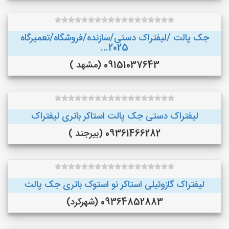
جک پالت /لیفتراک دستی/سازنده/فروشگاه/تعمیرگاه
2025...
09151037643 (مشهد )
لیفتراک دستی جک پالت استاکر باتری لیفتراک
09361466282 (بیرجند )
لیفتراک گازوئیلی استاکر نو استوک باتری جک پالت
09364852883 (شهرکرد)