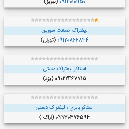
09140101150
(تبریز)
لیفتراک صنعت سورین
09120866834
(تهران)
استاکر لیفتراک دستی
09022467715 (یزد)
استاکر باتری ، لیفتراک دستی
09930376594 (اراک )