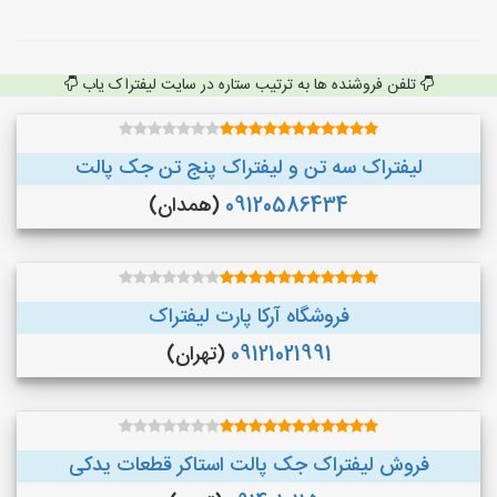
تلفن فروشنده ها به ترتیب ستاره در سایت لیفتراک یاب
لیفتراک سه تن و لیفتراک پنج تن جک پالت
09120586434
(همدان)
فروشگاه آرکا پارت لیفتراک
09121021991
(تهران)
فروش لیفتراک جک پالت استاکر قطعات یدکی