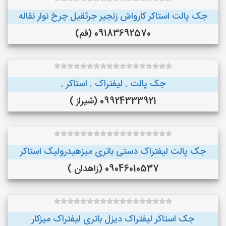
جک پالت استاکر کارواش زنجیر جرثقیل چرخ نوار نقاله
09183692570 (قم)
جک پالت . لیفتراک . استاکر .
09924333921 (شیراز )
جک پالت لیفتراک دستی باتری میزهیدرولیک استاکر
09046010537 (زاهدان )
جک استاکر لیفتراک دیزل باتری لیفتراک میزکار