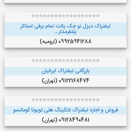
لیفتراک دیزل نو جک پالت تمام برقی استاکر
پلتفرمدار...
09925941288 (ارومیه)
بازرگانی لیفتراک ایرانیان
09122168474 (تهران)
فروش و اجاره لیفتراک لانکینگ هلی تویوتا کوماتسو
09128490481 (تهران)