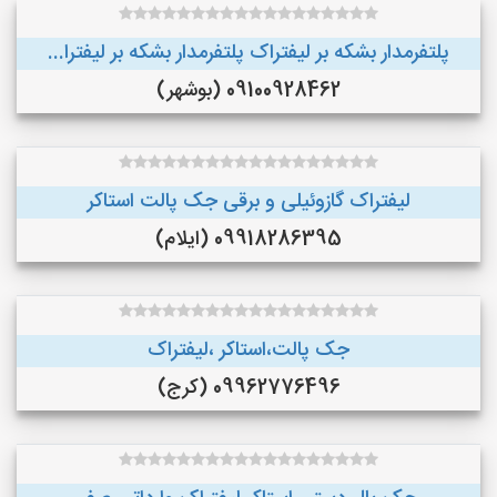
پلتفرمدار بشکه بر لیفتراک پلتفرمدار بشکه بر لیفترا...
09100928462 (بوشهر)
لیفتراک گازوئیلی و برقی جک پالت استاکر
09918286395 (ایلام)
جک پالت،استاکر ،لیفتراک
09962776496 (کرج)