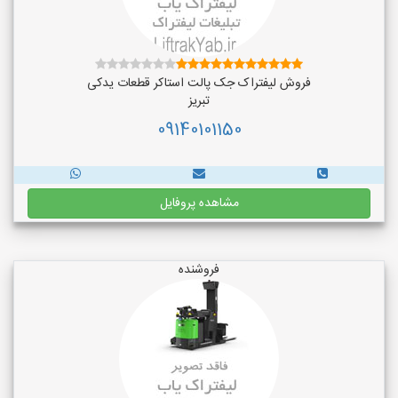
فروش لیفتراک جک پالت استاکر قطعات یدکی
تبریز
09140101150
مشاهده پروفایل
فروشنده