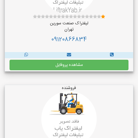
لیفتراک صنعت سورین
تهران
09120866834
مشاهده پروفایل
فروشنده