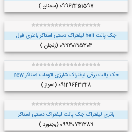
09962351597 (سمنان )
جک پالت heli لیفتراک دستی استاکر باطری فول
09930195304 (زنجان )
جک پالت برقی لیفتراک شارژی اتومات استاکر new
09129643328 (اهواز )
باتری لیفتراک جک پالت لیفتراک دستی استاکر
09940741389 (بجنورد )