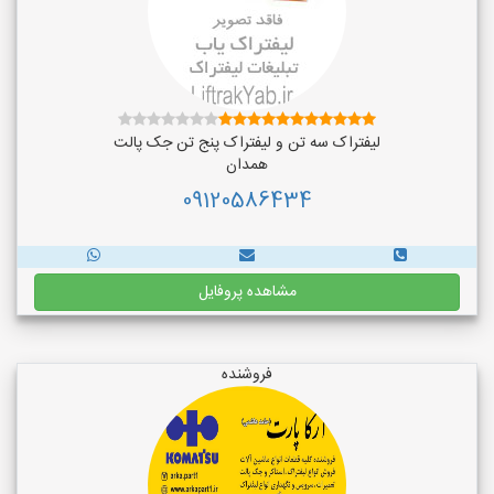
لیفتراک سه تن و لیفتراک پنج تن جک پالت
همدان
09120586434
مشاهده پروفایل
فروشنده