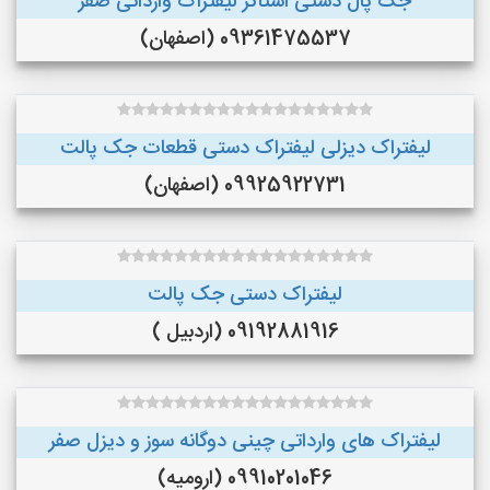
جک پال دستی استاکر لیفتراک وارداتی صفر
09361475537 (اصفهان)
لیفتراک دیزلی لیفتراک دستی قطعات جک پالت
09925922731 (اصفهان)
لیفتراک دستی جک پالت
09192881916 (اردبیل )
لیفتراک های وارداتی چینی دوگانه سوز و دیزل صفر
09910201046 (ارومیه)