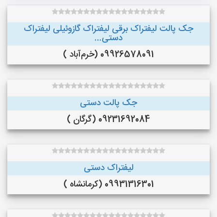
جک پالت لیفتراک برقی لیفتراک گازوئیلی لیفتراک
دستی...
09926578091 (خرم‌آباد )
جک پالت دستی
09231692084 (گرگان )
لیفتراک دستی
09931316301 (کرمانشاه )