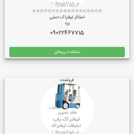
استاکر لیفتراک دستی
یزد
09022467715
مشاهده پروفایل
فروشنده