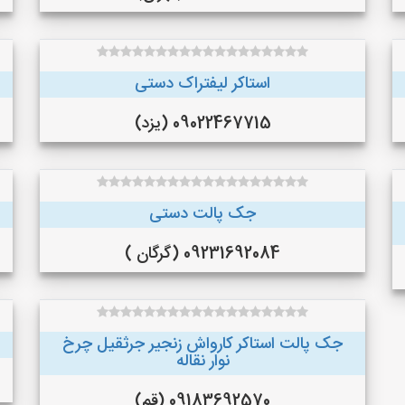
استاکر لیفتراک دستی
09022467715 (یزد)
جک پالت دستی
09231692084 (گرگان )
جک پالت استاکر کارواش زنجیر جرثقیل چرخ
نوار نقاله
09183692570 (قم)