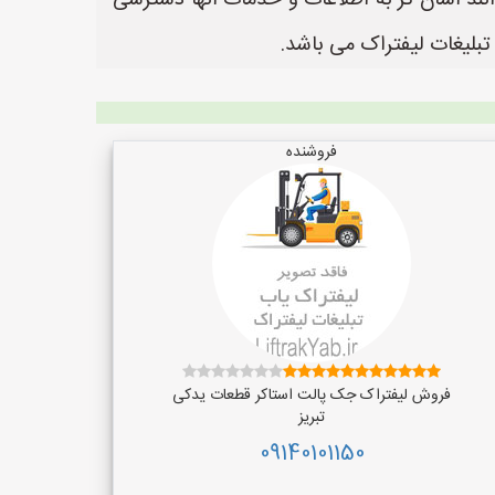
انند آسان تر به اطلاعات و خدمات آنها دسترسی
فروشنده
فروش لیفتراک جک پالت استاکر قطعات یدکی
تبریز
09140101150