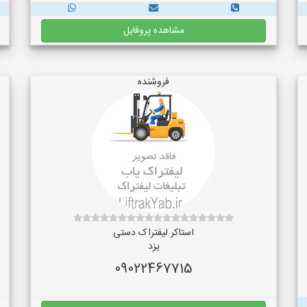
مشاهده پروفایل
فروشنده
استاکر لیفتراک دستی
یزد
09022467715