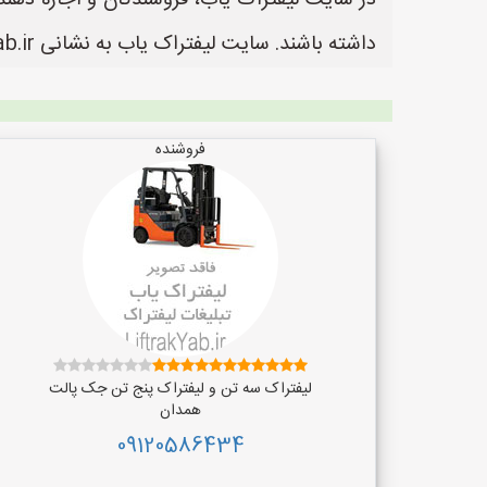
در سایت لیفتراک یاب، فروشندگان و اجاره دهندگ
داشته باشند. سایت لیفتراک یاب به نشانی https://www.LiftrakYab.ir یک سایت عالی جهت ثبت آگهی و تبلیغات لیفتراک می باشد.
فروشنده
لیفتراک سه تن و لیفتراک پنج تن جک پالت
همدان
09120586434