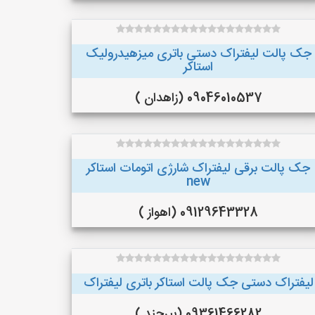
جک پالت لیفتراک دستی باتری میزهیدرولیک
استاکر
09046010537 (زاهدان )
جک پالت برقی لیفتراک شارژی اتومات استاکر
new
09129643328 (اهواز )
لیفتراک دستی جک پالت استاکر باتری لیفتراک
09361466282 (بیرجند )