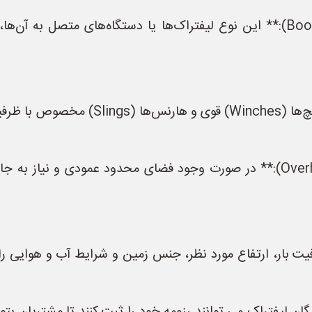
۱. **لیفترهای مجهز به بازوهای بلند (Boom Lifts):** این نوع لیفتراک‌ها یا دس
۳. **سیستم‌های بالابر صنعتی (Overhead Cranes):** در صورت وجود فضای محد
یت بار، ارتفاع مورد نظر، جنس زمین و شرایط آب و هوایی ر