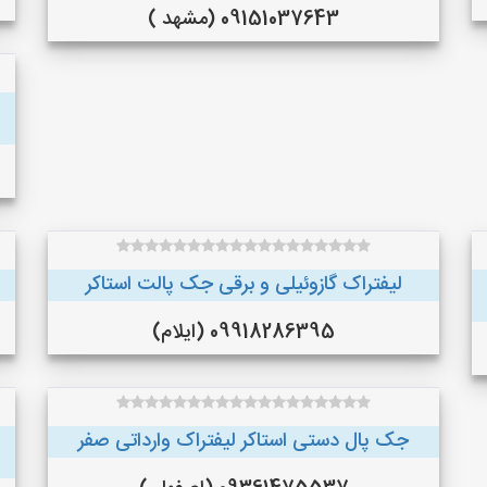
09151037643 (مشهد )
لیفتراک گازوئیلی و برقی جک پالت استاکر
09918286395 (ایلام)
جک پال دستی استاکر لیفتراک وارداتی صفر