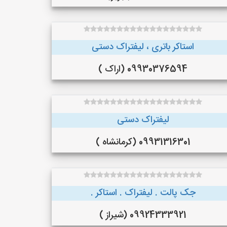
استاکر باتری ، لیفتراک دستی
09930376594 (اراک )
لیفتراک دستی
09931316301 (کرمانشاه )
جک پالت . لیفتراک . استاکر .
09924333921 (شیراز )