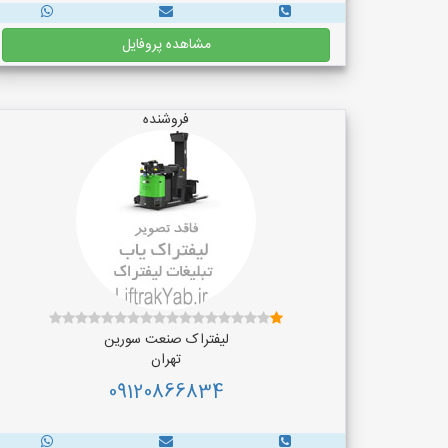
مشاهده پروفایل
فروشنده
لیفتراک صنعت سورین
تهران
09120866834