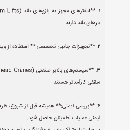
بارهای بلند دارند.
۲. **تجهیزات جانبی تخصصی:** استفاده از وینچ‌ها (Winches) قوی و هارنس‌ها (Slings) مخصوص با ظرفیت مناسب برای وزن و ارتفاع بار، ضروری است.
سقفی کارآمدتر هستند.
۴. **بررسی ایمنی:** همیشه قبل از شروع، ظرف
ایمنی عملیات اطمینان حاصل شود.