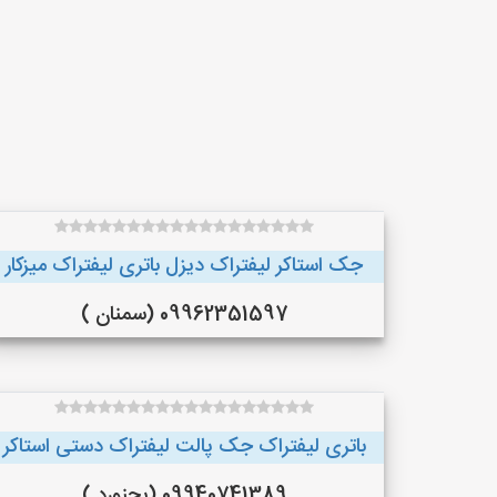
جک استاکر لیفتراک دیزل باتری لیفتراک میزکار
09962351597 (سمنان )
باتری لیفتراک جک پالت لیفتراک دستی استاکر
09940741389 (بجنورد )