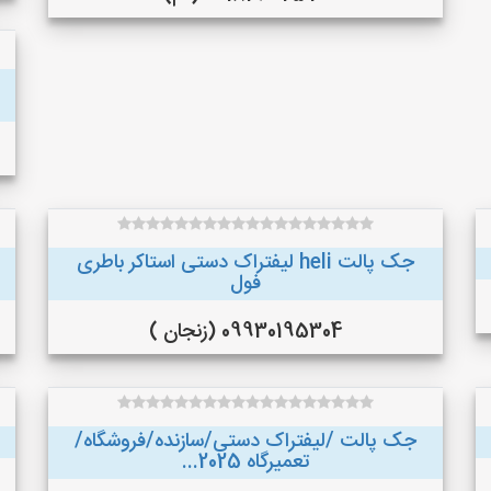
جک پالت heli لیفتراک دستی استاکر باطری
فول
09930195304 (زنجان )
جک پالت /لیفتراک دستی/سازنده/فروشگاه/
تعمیرگاه 2025...