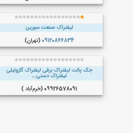
لیفتراک صنعت سورین
09120866834
(تهران)
جک پالت لیفتراک برقی لیفتراک گازوئیلی
لیفتراک دستی...
09926578091 (خرم‌آباد )