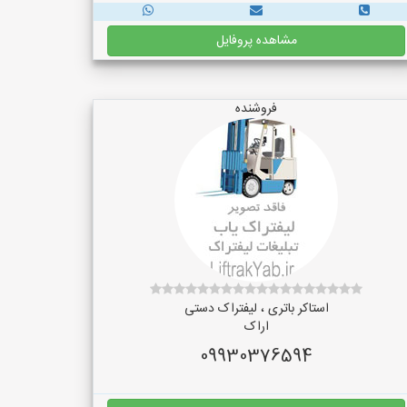
مشاهده پروفایل
فروشنده
استاکر باتری ، لیفتراک دستی
اراک
09930376594