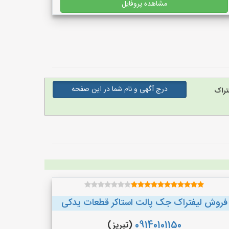
مشاهده پروفایل
درج آگهی و نام شما در این صفحه
تراک
فروش لیفتراک جک پالت استاکر قطعات یدکی
09140101150
(تبریز)