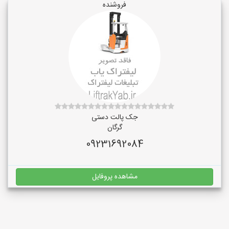
فروشنده
جک پالت دستی
گرگان
09231692084
مشاهده پروفایل