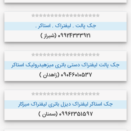
جک پالت . لیفتراک . استاکر .
09924333921 (شیراز )
جک پالت لیفتراک دستی باتری میزهیدرولیک استاکر
09046010537 (زاهدان )
جک استاکر لیفتراک دیزل باتری لیفتراک میزکار
09962351597 (سمنان )