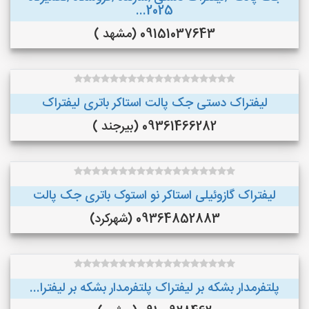
2025...
09151037643 (مشهد )
لیفتراک دستی جک پالت استاکر باتری لیفتراک
09361466282 (بیرجند )
لیفتراک گازوئیلی استاکر نو استوک باتری جک پالت
09364852883 (شهرکرد)
پلتفرمدار بشکه بر لیفتراک پلتفرمدار بشکه بر لیفترا...