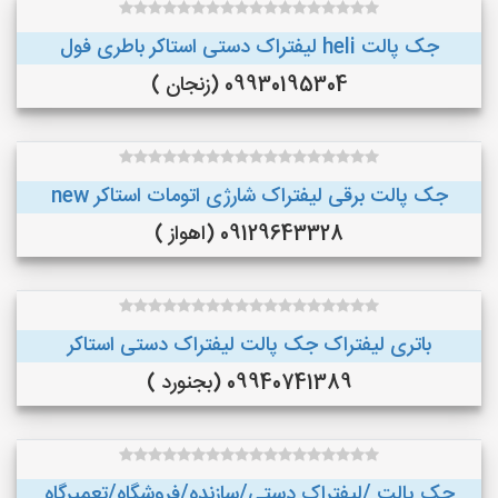
جک پالت heli لیفتراک دستی استاکر باطری فول
09930195304 (زنجان )
جک پالت برقی لیفتراک شارژی اتومات استاکر new
09129643328 (اهواز )
باتری لیفتراک جک پالت لیفتراک دستی استاکر
09940741389 (بجنورد )
جک پالت /لیفتراک دستی/سازنده/فروشگاه/تعمیرگاه