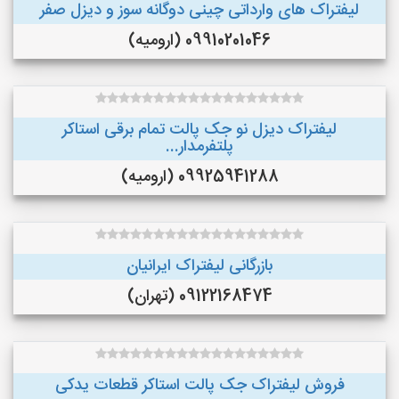
لیفتراک های وارداتی چینی دوگانه سوز و دیزل صفر
09910201046 (ارومیه)
لیفتراک دیزل نو جک پالت تمام برقی استاکر
پلتفرمدار...
09925941288 (ارومیه)
بازرگانی لیفتراک ایرانیان
09122168474 (تهران)
فروش لیفتراک جک پالت استاکر قطعات یدکی