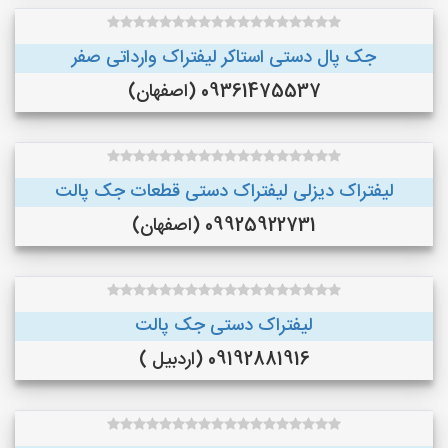
جک پال دستی استاکر لیفتراک وارداتی صفر
09361475537 (اصفهان)
لیفتراک دیزلی لیفتراک دستی قطعات جک پالت
09925922731 (اصفهان)
لیفتراک دستی جک پالت
09192881916 (اردبیل )