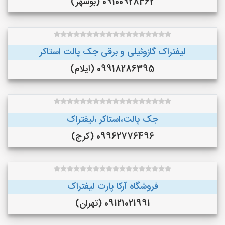
09100928462 (بوشهر)
لیفتراک گازوئیلی و برقی جک پالت استاکر
09918286395 (ایلام)
جک پالت،استاکر ،لیفتراک
09962776496 (کرج)
فروشگاه آرکا پارت لیفتراک
09121021991 (تهران)