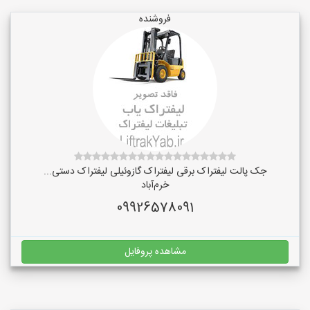
فروشنده
جک پالت لیفتراک برقی لیفتراک گازوئیلی لیفتراک دستی...
خرم‌آباد
09926578091
مشاهده پروفایل