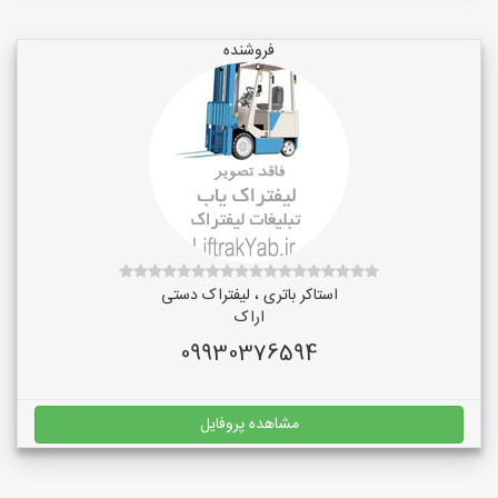
فروشنده
استاکر باتری ، لیفتراک دستی
اراک
09930376594
مشاهده پروفایل