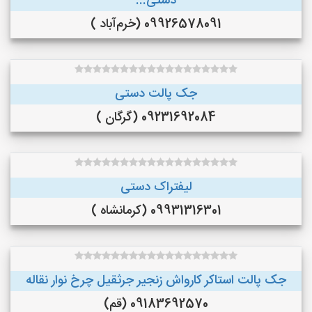
دستی...
09926578091 (خرم‌آباد )
جک پالت دستی
09231692084 (گرگان )
لیفتراک دستی
09931316301 (کرمانشاه )
جک پالت استاکر کارواش زنجیر جرثقیل چرخ نوار نقاله
09183692570 (قم)