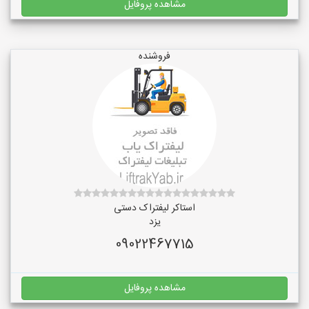
مشاهده پروفایل
فروشنده
استاکر لیفتراک دستی
یزد
09022467715
مشاهده پروفایل