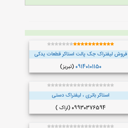
فروش لیفتراک جک پالت استاکر قطعات یدکی
09140101150
(تبریز)
استاکر باتری ، لیفتراک دستی
09930376594 (اراک )