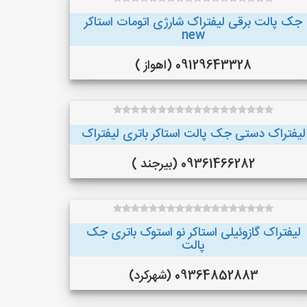
جک پالت برقی لیفتراک شارژی اتومات استاکر
new
09129643328 (اهواز )
لیفتراک دستی جک پالت استاکر باتری لیفتراک
09361466282 (بیرجند )
لیفتراک گازوئیلی استاکر نو استوک باتری جک
پالت
09364852883 (شهرکرد)