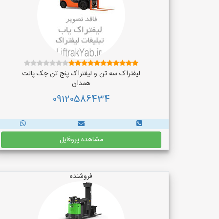
لیفتراک سه تن و لیفتراک پنج تن جک پالت
همدان
09120586434
مشاهده پروفایل
فروشنده