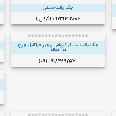
جک پالت دستی
09231692084 (گرگان )
جک پالت استاکر کارواش زنجیر جرثقیل چرخ
نوار نقاله
09183692570 (قم)