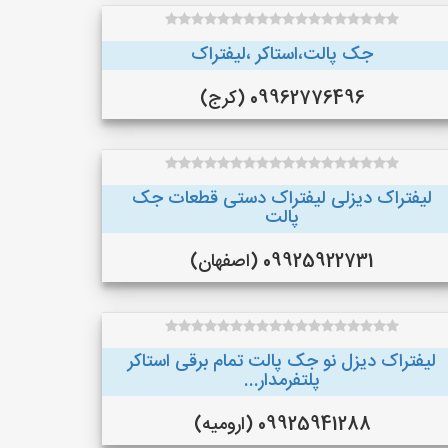
جک پالت،استاکر ،لیفتراک
09962776496 (کرج)
لیفتراک دیزلی لیفتراک دستی قطعات جک
پالت
09925922731 (اصفهان)
لیفتراک دیزل نو جک پالت تمام برقی استاکر
پلتفرمدار...
09925941288 (ارومیه)