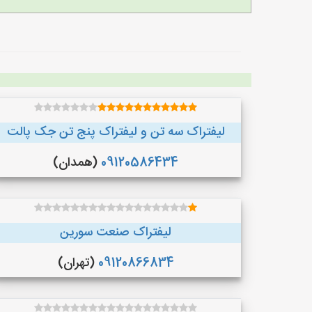
لیفتراک سه تن و لیفتراک پنج تن جک پالت
09120586434
(همدان)
لیفتراک صنعت سورین
09120866834
(تهران)