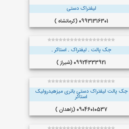
لیفتراک دستی
09931316301 (کرمانشاه )
جک پالت . لیفتراک . استاکر .
09924333921 (شیراز )
جک پالت لیفتراک دستی باتری میزهیدرولیک
استاکر
09046010537 (زاهدان )