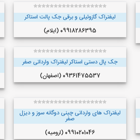
لیفتراک گازوئیلی و برقی جک پالت استاکر
09918286395 (ایلام)
جک پال دستی استاکر لیفتراک وارداتی صفر
09361475537 (اصفهان)
لیفتراک های وارداتی چینی دوگانه سوز و دیزل
صفر
09910201046 (ارومیه)