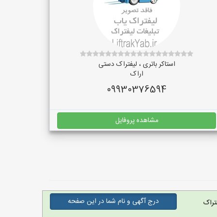
استاکر باتری ، لیفتراک دستی
اراک
09930376594
مشاهده پروفایل
درج آگهی و نام شما در این صفحه
تراک