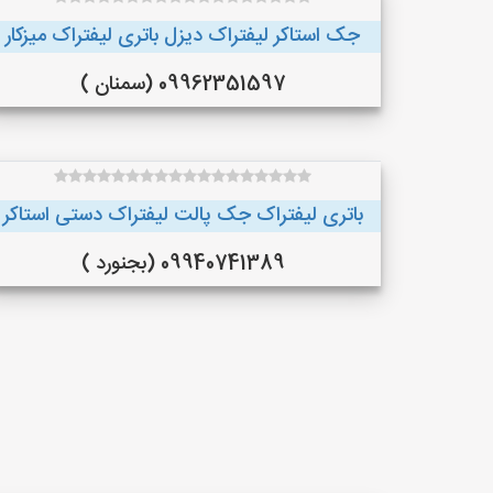
جک استاکر لیفتراک دیزل باتری لیفتراک میزکار
09962351597 (سمنان )
باتری لیفتراک جک پالت لیفتراک دستی استاکر
09940741389 (بجنورد )