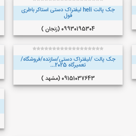
جک پالت heli لیفتراک دستی استاکر باطری
فول
09930195304 (زنجان )
جک پالت /لیفتراک دستی/سازنده/فروشگاه/
تعمیرگاه 2025...
09151037643 (مشهد )