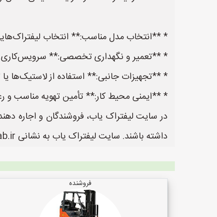
* **انتخاب مدل مناسب:** انتخاب لیفتراک‌هایی با درجه حفاظت (IP Rating) بالا که مقاومت الکتریکی لا
* **تعمیر و نگهداری تخصصی:** سرویس‌کاری دور
* **تجهیزات جانبی:** استفاده از لاستیک‌ها ی
* **ایمنی محیط کار:** تأمین تهویه مناسب و ر
در سایت لیفتراک یاب، فروشندگان و اجاره دهندگ
داشته باشند. سایت لیفتراک یاب به نشانی https://www.LiftrakYab.ir یک سایت عالی جهت ثبت آگهی و تبلیغات لیفتراک می باشد.
فروشنده