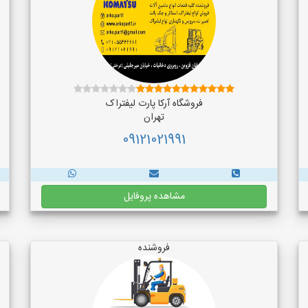
فروشگاه آرکا پارت لیفتراک
تهران
09121021991
مشاهده پروفایل
فروشنده