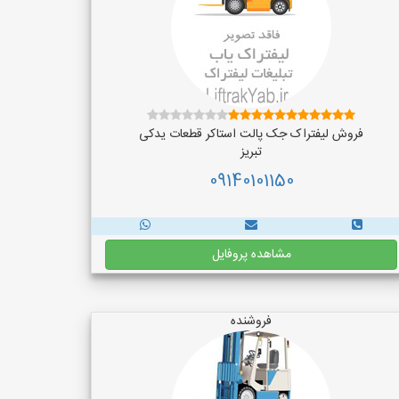
فروش لیفتراک جک پالت استاکر قطعات یدکی
تبریز
09140101150
مشاهده پروفایل
فروشنده