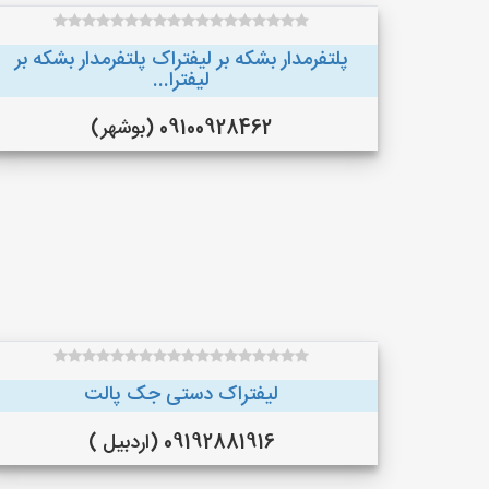
پلتفرمدار بشکه بر لیفتراک پلتفرمدار بشکه بر
لیفترا...
09100928462 (بوشهر)
لیفتراک دستی جک پالت
09192881916 (اردبیل )