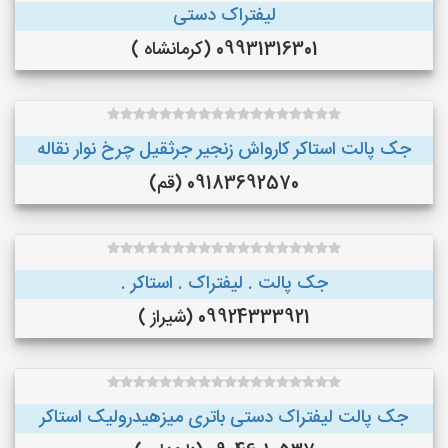
لیفتراک دستی
09931316301 (کرمانشاه )
جک پالت استاکر کارواش زنجیر جرثقیل چرخ نوار نقاله
09183692570 (قم)
جک پالت . لیفتراک . استاکر .
09924333921 (شیراز )
جک پالت لیفتراک دستی باتری میزهیدرولیک استاکر