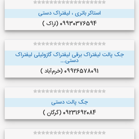
استاکر باتری ، لیفتراک دستی
09930376594 (اراک )
جک پالت لیفتراک برقی لیفتراک گازوئیلی لیفتراک
دستی...
09926578091 (خرم‌آباد )
جک پالت دستی
09231692084 (گرگان )