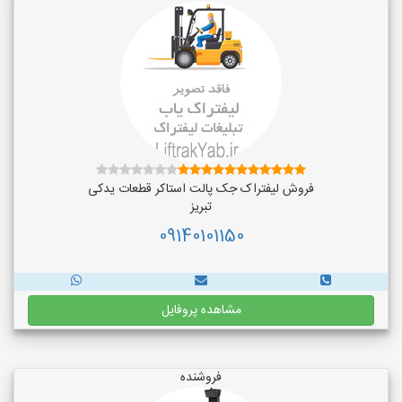
فروش لیفتراک جک پالت استاکر قطعات یدکی
تبریز
09140101150
مشاهده پروفایل
فروشنده