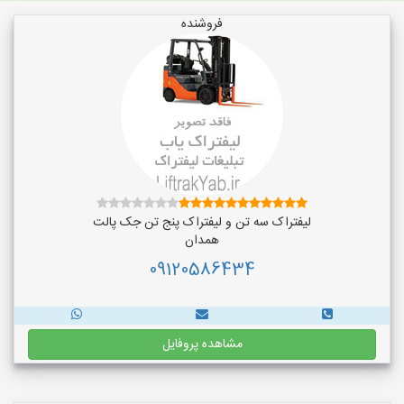
فروشنده
لیفتراک سه تن و لیفتراک پنج تن جک پالت
همدان
09120586434
مشاهده پروفایل