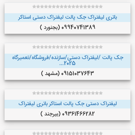
باتری لیفتراک جک پالت لیفتراک دستی استاکر
09940741389 (بجنورد )
جک پالت /لیفتراک دستی/سازنده/فروشگاه/تعمیرگاه
2025...
09151037643 (مشهد )
لیفتراک دستی جک پالت استاکر باتری لیفتراک
09361466282 (بیرجند )