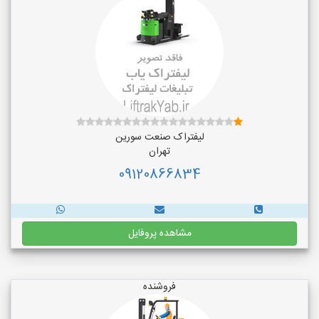
لیفتراک صنعت سورین
تهران
09120866834
مشاهده پروفایل
فروشنده