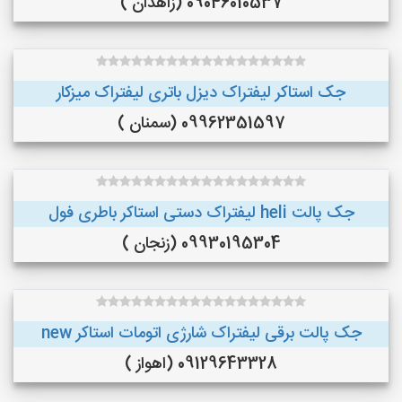
09046010537 (زاهدان )
جک استاکر لیفتراک دیزل باتری لیفتراک میزکار
09962351597 (سمنان )
جک پالت heli لیفتراک دستی استاکر باطری فول
09930195304 (زنجان )
جک پالت برقی لیفتراک شارژی اتومات استاکر new
09129643328 (اهواز )