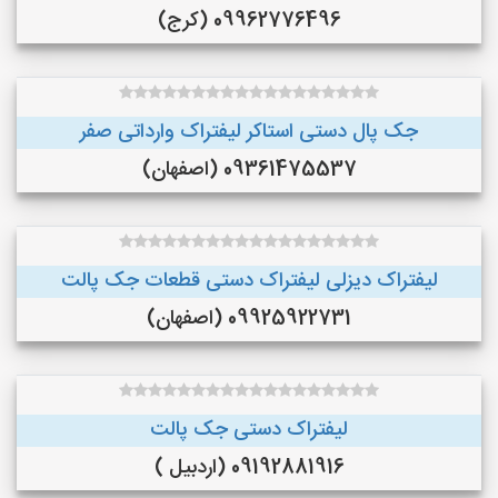
09962776496 (کرج)
جک پال دستی استاکر لیفتراک وارداتی صفر
09361475537 (اصفهان)
لیفتراک دیزلی لیفتراک دستی قطعات جک پالت
09925922731 (اصفهان)
لیفتراک دستی جک پالت
09192881916 (اردبیل )