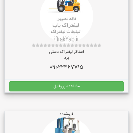
استاکر لیفتراک دستی
یزد
09022467715
مشاهده پروفایل
فروشنده