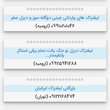
لیفتراک های وارداتی چینی دوگانه سوز و دیزل صفر
09910201046 (ارومیه)
لیفتراک دیزل نو جک پالت تمام برقی استاکر
پلتفرمدار...
09925941288 (ارومیه)
بازرگانی لیفتراک ایرانیان
09122168474 (تهران)