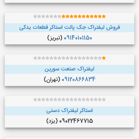
فروش لیفتراک جک پالت استاکر قطعات یدکی
09140101150
(تبریز)
لیفتراک صنعت سورین
09120866834
(تهران)
استاکر لیفتراک دستی
09022467715 (یزد)