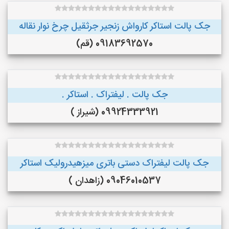
جک پالت استاکر کارواش زنجیر جرثقیل چرخ نوار نقاله
09183692570 (قم)
جک پالت . لیفتراک . استاکر .
09924333921 (شیراز )
جک پالت لیفتراک دستی باتری میزهیدرولیک استاکر
09046010537 (زاهدان )