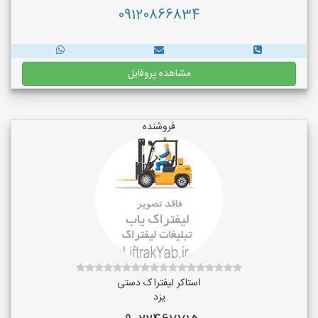
09120866834
مشاهده پروفایل
فروشنده
استاکر لیفتراک دستی
یزد