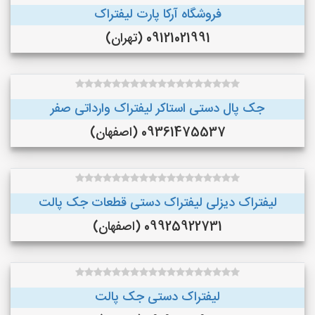
فروشگاه آرکا پارت لیفتراک
09121021991 (تهران)
جک پال دستی استاکر لیفتراک وارداتی صفر
09361475537 (اصفهان)
لیفتراک دیزلی لیفتراک دستی قطعات جک پالت
09925922731 (اصفهان)
لیفتراک دستی جک پالت