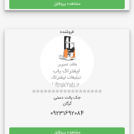
مشاهده پروفایل
فروشنده
جک پالت دستی
گرگان
09231692084
مشاهده پروفایل