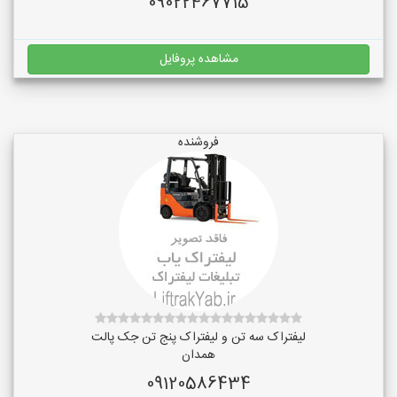
09022467715
مشاهده پروفایل
فروشنده
لیفتراک سه تن و لیفتراک پنج تن جک پالت
همدان
09120586434