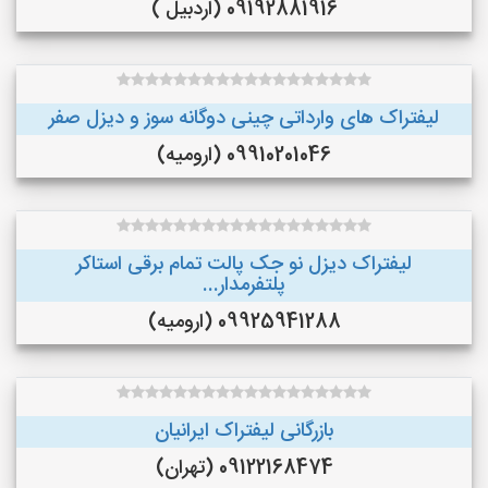
09192881916 (اردبیل )
لیفتراک های وارداتی چینی دوگانه سوز و دیزل صفر
09910201046 (ارومیه)
لیفتراک دیزل نو جک پالت تمام برقی استاکر
پلتفرمدار...
09925941288 (ارومیه)
بازرگانی لیفتراک ایرانیان
09122168474 (تهران)