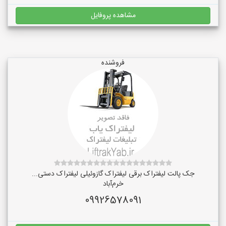
مشاهده پروفایل
فروشنده
جک پالت لیفتراک برقی لیفتراک گازوئیلی لیفتراک دستی...
خرم‌آباد
09926578091