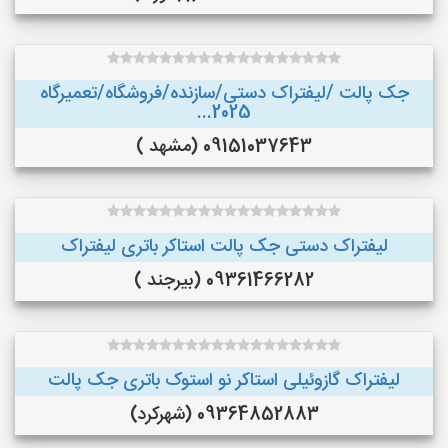
جک پالت /لیفتراک دستی/سازنده/فروشگاه/تعمیرگاه
2025...
09151037643 (مشهد )
لیفتراک دستی جک پالت استاکر باتری لیفتراک
09361466282 (بیرجند )
لیفتراک گازوئیلی استاکر نو استوک باتری جک پالت
09364852883 (شهرکرد)