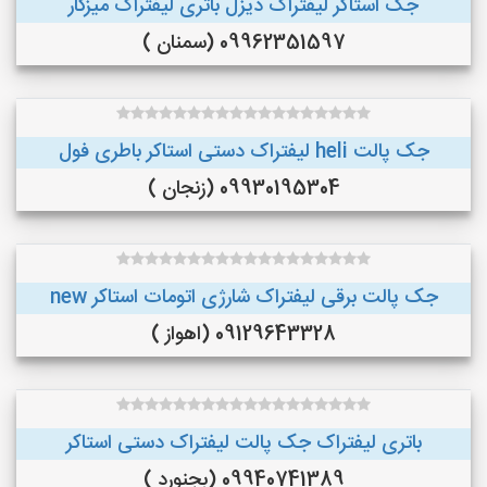
جک استاکر لیفتراک دیزل باتری لیفتراک میزکار
09962351597 (سمنان )
جک پالت heli لیفتراک دستی استاکر باطری فول
09930195304 (زنجان )
جک پالت برقی لیفتراک شارژی اتومات استاکر new
09129643328 (اهواز )
باتری لیفتراک جک پالت لیفتراک دستی استاکر
09940741389 (بجنورد )