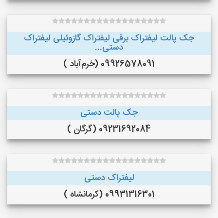
جک پالت لیفتراک برقی لیفتراک گازوئیلی لیفتراک
دستی...
09926578091 (خرم‌آباد )
جک پالت دستی
09231692084 (گرگان )
لیفتراک دستی
09931316301 (کرمانشاه )