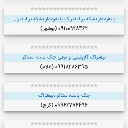
پلتفرمدار بشکه بر لیفتراک پلتفرمدار بشکه بر لیفترا...
09100928462 (بوشهر)
لیفتراک گازوئیلی و برقی جک پالت استاکر
09918286395 (ایلام)
جک پالت،استاکر ،لیفتراک
09962776496 (کرج)