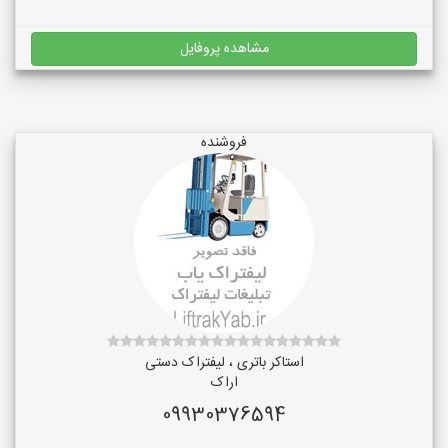
مشاهده پروفایل
فروشنده
استاکر باتری ، لیفتراک دستی
اراک
09930376594