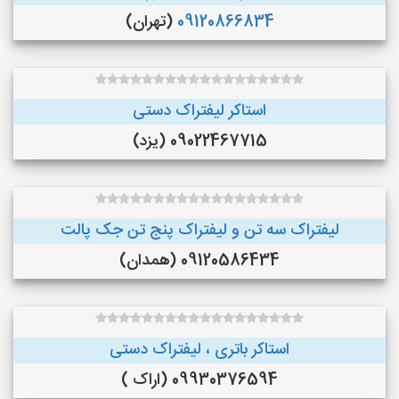
09120866834
(تهران)
استاکر لیفتراک دستی
09022467715 (یزد)
لیفتراک سه تن و لیفتراک پنج تن جک پالت
09120586434 (همدان)
استاکر باتری ، لیفتراک دستی
09930376594 (اراک )