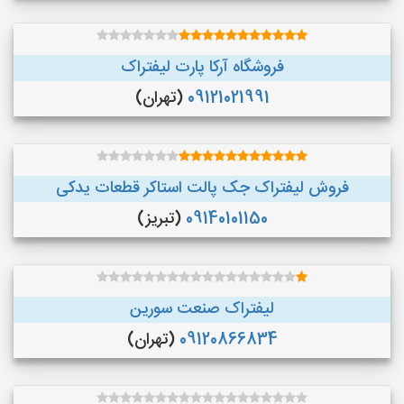
فروشگاه آرکا پارت لیفتراک
09121021991
(تهران)
فروش لیفتراک جک پالت استاکر قطعات یدکی
09140101150
(تبریز)
لیفتراک صنعت سورین
09120866834
(تهران)