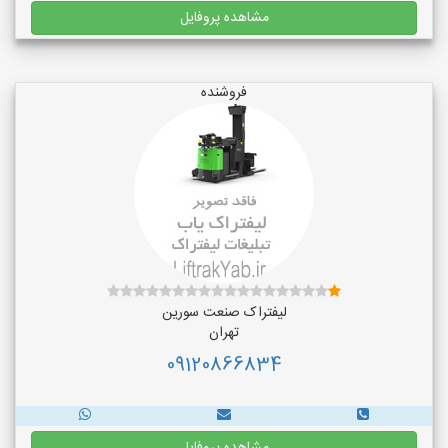
مشاهده پروفایل
فروشنده
لیفتراک صنعت سورین
تهران
09120866834