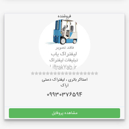
فروشنده
استاکر باتری ، لیفتراک دستی
اراک
09930376594
مشاهده پروفایل