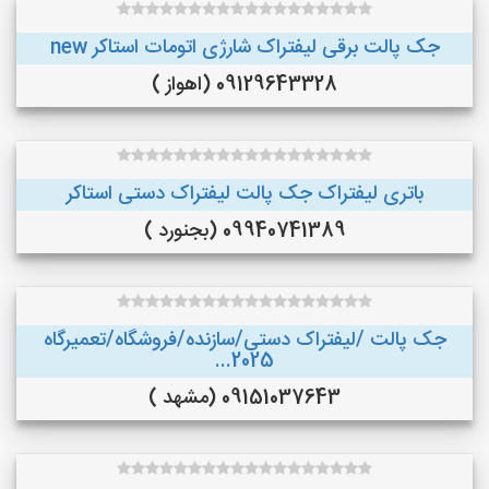
جک پالت برقی لیفتراک شارژی اتومات استاکر new
09129643328 (اهواز )
باتری لیفتراک جک پالت لیفتراک دستی استاکر
09940741389 (بجنورد )
جک پالت /لیفتراک دستی/سازنده/فروشگاه/تعمیرگاه
2025...
09151037643 (مشهد )