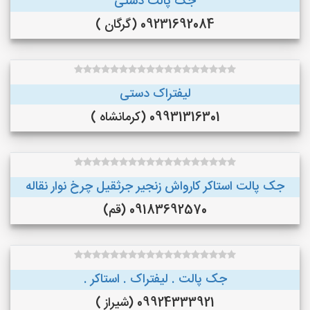
جک پالت دستی
09231692084 (گرگان )
لیفتراک دستی
09931316301 (کرمانشاه )
جک پالت استاکر کارواش زنجیر جرثقیل چرخ نوار نقاله
09183692570 (قم)
جک پالت . لیفتراک . استاکر .
09924333921 (شیراز )