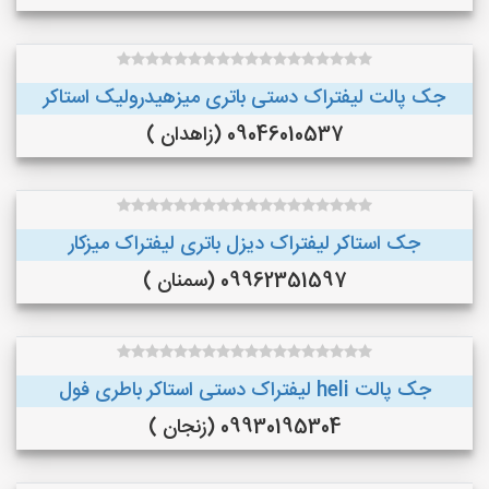
جک پالت لیفتراک دستی باتری میزهیدرولیک استاکر
09046010537 (زاهدان )
جک استاکر لیفتراک دیزل باتری لیفتراک میزکار
09962351597 (سمنان )
جک پالت heli لیفتراک دستی استاکر باطری فول
09930195304 (زنجان )