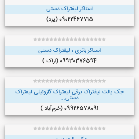
استاکر لیفتراک دستی
09022467715 (یزد)
استاکر باتری ، لیفتراک دستی
09930376594 (اراک )
جک پالت لیفتراک برقی لیفتراک گازوئیلی لیفتراک
دستی...
09926578091 (خرم‌آباد )