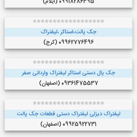
09918286395 (ایلام)
جک پالت،استاکر ،لیفتراک
09962776496 (کرج)
جک پال دستی استاکر لیفتراک وارداتی صفر
09361475537 (اصفهان)
لیفتراک دیزلی لیفتراک دستی قطعات جک پالت
09925922731 (اصفهان)