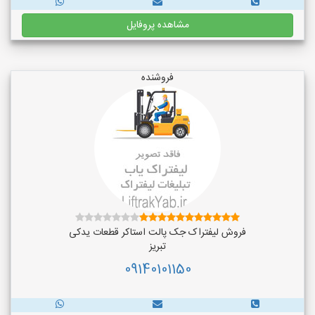
مشاهده پروفایل
فروشنده
فروش لیفتراک جک پالت استاکر قطعات یدکی
تبریز
09140101150