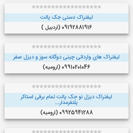
لیفتراک دستی جک پالت
09192881916 (اردبیل )
لیفتراک های وارداتی چینی دوگانه سوز و دیزل صفر
09910201046 (ارومیه)
لیفتراک دیزل نو جک پالت تمام برقی استاکر
پلتفرمدار...
09925941288 (ارومیه)