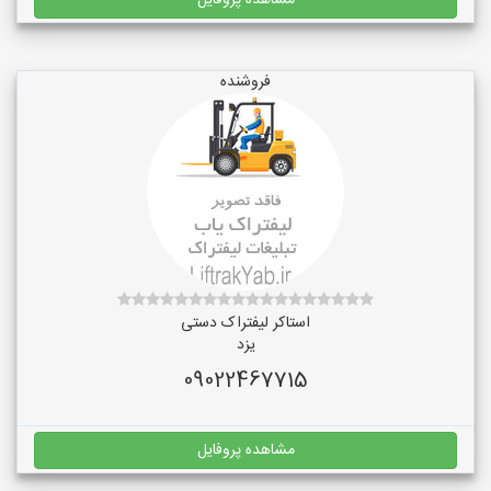
مشاهده پروفایل
فروشنده
استاکر لیفتراک دستی
یزد
09022467715
مشاهده پروفایل