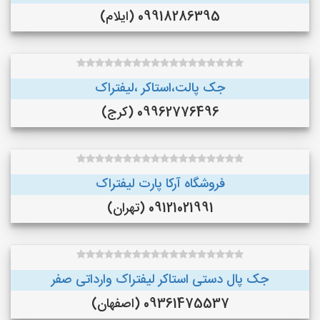
09918286395 (ایلام)
جک پالت،استاکر ،لیفتراک
09962776496 (کرج)
فروشگاه آرکا پارت لیفتراک
09121021991 (تهران)
جک پال دستی استاکر لیفتراک وارداتی صفر
09361475537 (اصفهان)