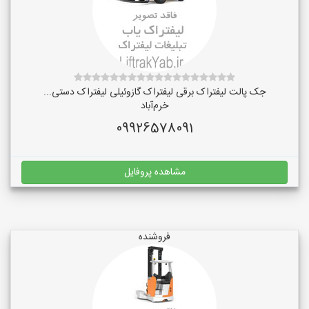
جک پالت لیفتراک برقی لیفتراک گازوئیلی لیفتراک دستی...
خرم‌آباد
09926578091
مشاهده پروفایل
فروشنده