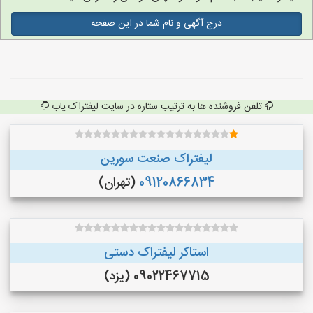
درج آگهی و نام شما در این صفحه
تلفن فروشنده ها به ترتیب ستاره در سایت لیفتراک یاب
لیفتراک صنعت سورین
09120866834
(تهران)
استاکر لیفتراک دستی
09022467715 (یزد)