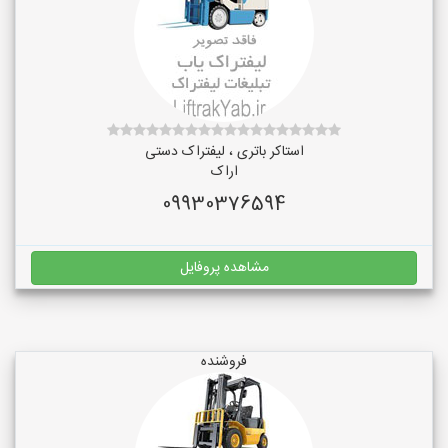
استاکر باتری ، لیفتراک دستی
اراک
09930376594
مشاهده پروفایل
فروشنده