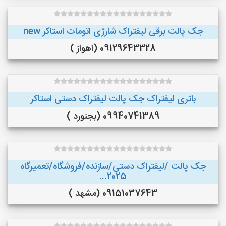
جک پالت برقی لیفتراک شارژی اتومات استاکر new
09129643328 (اهواز )
باتری لیفتراک جک پالت لیفتراک دستی استاکر
09940741389 (بجنورد )
جک پالت /لیفتراک دستی/سازنده/فروشگاه/تعمیرگاه
2025...
09151037643 (مشهد )