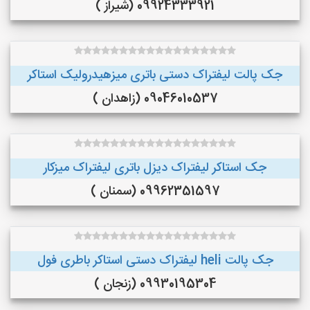
09924333921 (شیراز )
جک پالت لیفتراک دستی باتری میزهیدرولیک استاکر
09046010537 (زاهدان )
جک استاکر لیفتراک دیزل باتری لیفتراک میزکار
09962351597 (سمنان )
جک پالت heli لیفتراک دستی استاکر باطری فول
09930195304 (زنجان )