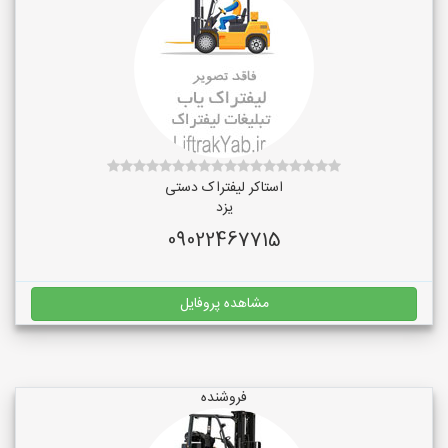
استاکر لیفتراک دستی
یزد
09022467715
مشاهده پروفایل
فروشنده