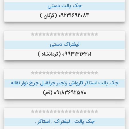
جک پالت دستی
09231692084 (گرگان )
لیفتراک دستی
09931316301 (کرمانشاه )
جک پالت استاکر کارواش زنجیر جرثقیل چرخ نوار نقاله
09183692570 (قم)
جک پالت . لیفتراک . استاکر .