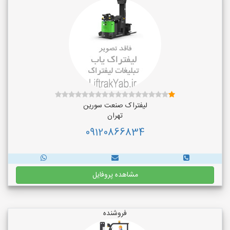
لیفتراک صنعت سورین
تهران
09120866834
مشاهده پروفایل
فروشنده