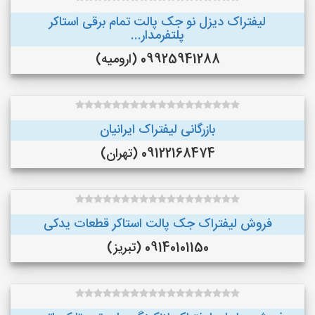
لیفتراک دیزل نو جک پالت تمام برقی استاکر
پلتفرمدار...
09925941288 (ارومیه)
بازرگانی لیفتراک ایرانیان
09122168474 (تهران)
فروش لیفتراک جک پالت استاکر قطعات یدکی
09140101150 (تبریز)