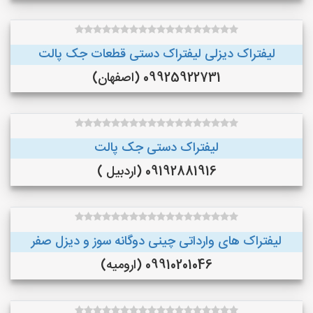
لیفتراک دیزلی لیفتراک دستی قطعات جک پالت
09925922731 (اصفهان)
لیفتراک دستی جک پالت
09192881916 (اردبیل )
لیفتراک های وارداتی چینی دوگانه سوز و دیزل صفر
09910201046 (ارومیه)