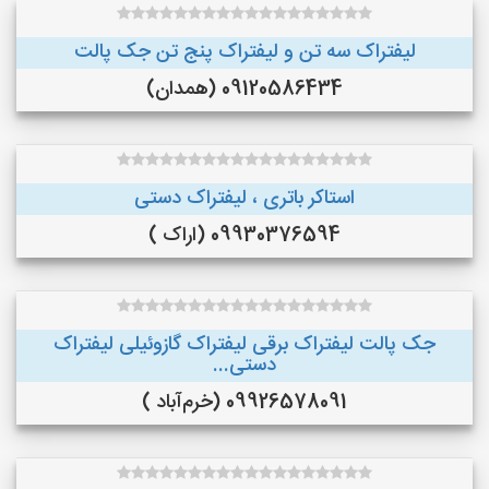
لیفتراک سه تن و لیفتراک پنج تن جک پالت
09120586434 (همدان)
استاکر باتری ، لیفتراک دستی
09930376594 (اراک )
جک پالت لیفتراک برقی لیفتراک گازوئیلی لیفتراک
دستی...
09926578091 (خرم‌آباد )