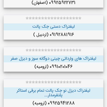
09925922731 (اصفهان)
لیفتراک دستی جک پالت
09192881916 (اردبیل )
لیفتراک های وارداتی چینی دوگانه سوز و دیزل صفر
09910201046 (ارومیه)
لیفتراک دیزل نو جک پالت تمام برقی استاکر
پلتفرمدار...
09925941288 (ارومیه)