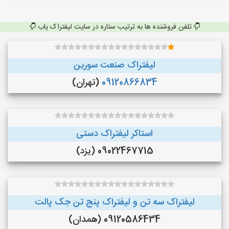
تلفن فروشنده ها به ترتیب ستاره در سایت لیفتراک یاب
لیفتراک صنعت سورین
09120866834
(تهران)
استاکر لیفتراک دستی
09022467715 (یزد)
لیفتراک سه تن و لیفتراک پنج تن جک پالت
09120586434 (همدان)