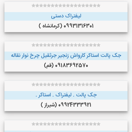
لیفتراک دستی
09931316301 (کرمانشاه )
جک پالت استاکر کارواش زنجیر جرثقیل چرخ نوار نقاله
09183692570 (قم)
جک پالت . لیفتراک . استاکر .
09924333921 (شیراز )