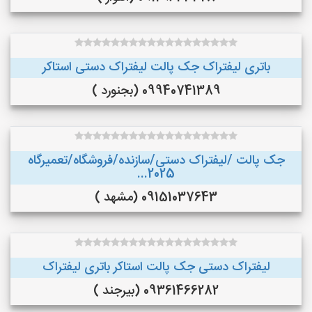
باتری لیفتراک جک پالت لیفتراک دستی استاکر
09940741389 (بجنورد )
جک پالت /لیفتراک دستی/سازنده/فروشگاه/تعمیرگاه
2025...
09151037643 (مشهد )
لیفتراک دستی جک پالت استاکر باتری لیفتراک
09361466282 (بیرجند )