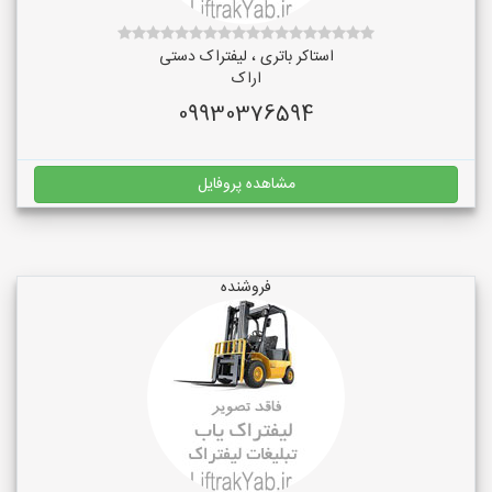
استاکر باتری ، لیفتراک دستی
اراک
09930376594
مشاهده پروفایل
فروشنده