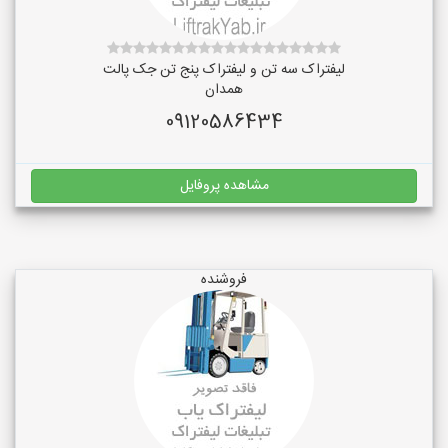
لیفتراک سه تن و لیفتراک پنج تن جک پالت
همدان
09120586434
مشاهده پروفایل
فروشنده