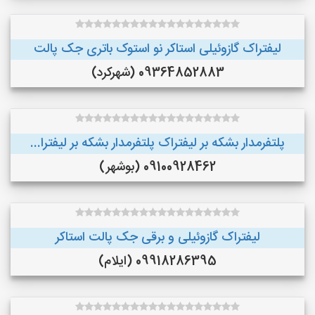
لیفتراک گازوئیلی استاکر نو استوک باتری جک پالت
09364852883 (شهرکرد)
پلتفرمدار بشکه بر لیفتراک پلتفرمدار بشکه بر لیفترا...
09100928462 (بوشهر)
لیفتراک گازوئیلی و برقی جک پالت استاکر
09918286395 (ایلام)