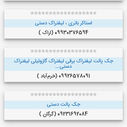
استاکر باتری ، لیفتراک دستی
09930376594 (اراک )
جک پالت لیفتراک برقی لیفتراک گازوئیلی لیفتراک
دستی...
09926578091 (خرم‌آباد )
جک پالت دستی
09231692084 (گرگان )