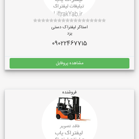
استاکر لیفتراک دستی
یزد
09022467715
مشاهده پروفایل
فروشنده