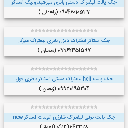
جک پالت لیفتراک دستی باتری میزهیدرولیک استاکر
09046010537 (زاهدان )
جک استاکر لیفتراک دیزل باتری لیفتراک میزکار
09962351597 (سمنان )
جک پالت heli لیفتراک دستی استاکر باطری فول
09930195304 (زنجان )
جک پالت برقی لیفتراک شارژی اتومات استاکر new
09129643328 (اهواز )