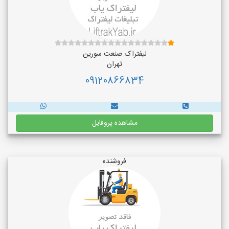
لیفتراک صنعت سورین
تهران
09120866834
مشاهده پروفایل
فروشنده