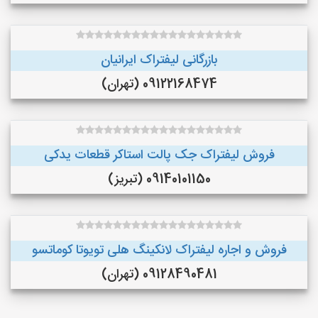
بازرگانی لیفتراک ایرانیان
09122168474 (تهران)
فروش لیفتراک جک پالت استاکر قطعات یدکی
09140101150 (تبریز)
فروش و اجاره لیفتراک لانکینگ هلی تویوتا کوماتسو
09128490481 (تهران)