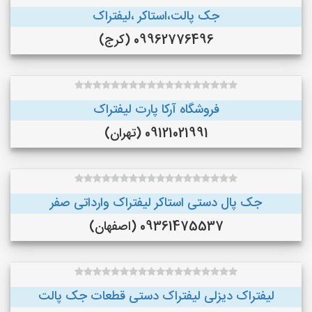
جک پالت،استاکر ،لیفتراک
09962776496 (کرج)
فروشگاه آرکا پارت لیفتراک
09121021991 (تهران)
جک پال دستی استاکر لیفتراک وارداتی صفر
09361475537 (اصفهان)
لیفتراک دیزلی لیفتراک دستی قطعات جک پالت