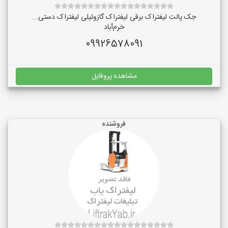
جک پالت لیفتراک برقی لیفتراک گازوئیلی لیفتراک دستی...
خرم‌آباد
09926578091
مشاهده پروفایل
فروشنده