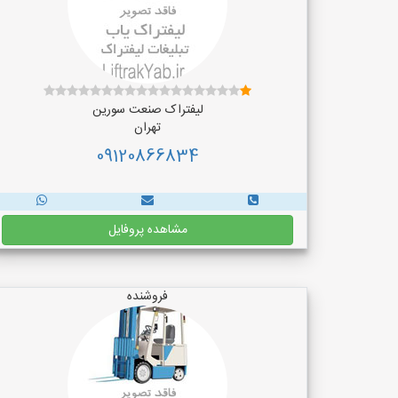
لیفتراک صنعت سورین
تهران
09120866834
مشاهده پروفایل
فروشنده