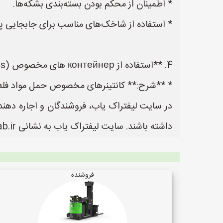
* اطمینان از محکم بودن بسته‌بندی بشکه‌ها.
* استفاده از شاخک‌های مناسب برای جابجایی پا
4. **استفاده از контейнер های مخصوص (Bulk Containers):**
* **شرح:** کانتینرهای مخصوص حمل مواد فله‌ای
در سایت لیفتراک یاب، فروشندگان و اجاره دهندگ
داشته باشند. سایت لیفتراک یاب به نشانی https://www.LiftrakYab.ir یک سایت عالی جهت ثبت آگهی و تبلیغات لیفتراک می باشد.
فروشنده