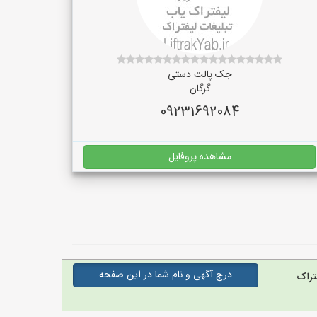
جک پالت دستی
گرگان
09231692084
مشاهده پروفایل
درج آگهی و نام شما در این صفحه
تراک