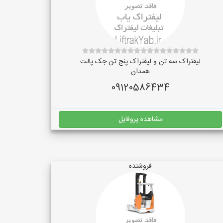
لیفتراک سه تن و لیفتراک پنج تن جک پالت
همدان
09120586434
مشاهده پروفایل
فروشنده