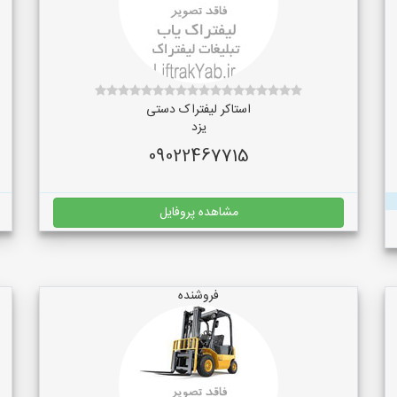
استاکر لیفتراک دستی
یزد
09022467715
مشاهده پروفایل
فروشنده