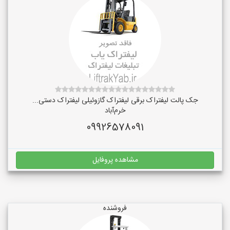
جک پالت لیفتراک برقی لیفتراک گازوئیلی لیفتراک دستی...
خرم‌آباد
09926578091
مشاهده پروفایل
فروشنده