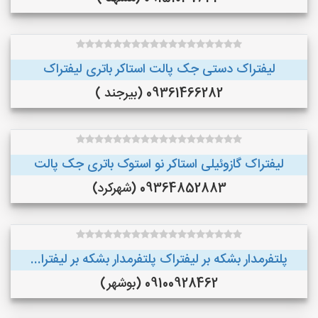
لیفتراک دستی جک پالت استاکر باتری لیفتراک
09361466282 (بیرجند )
لیفتراک گازوئیلی استاکر نو استوک باتری جک پالت
09364852883 (شهرکرد)
پلتفرمدار بشکه بر لیفتراک پلتفرمدار بشکه بر لیفترا...
09100928462 (بوشهر)