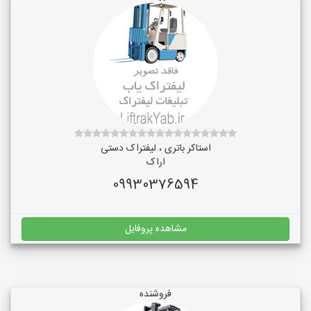
استاکر باتری ، لیفتراک دستی
اراک
09930376594
مشاهده پروفایل
فروشنده