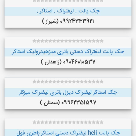
جک پالت . لیفتراک . استاکر .
09924333921 (شیراز )
جک پالت لیفتراک دستی باتری میزهیدرولیک استاکر
09046010537 (زاهدان )
جک استاکر لیفتراک دیزل باتری لیفتراک میزکار
09962351597 (سمنان )
جک پالت heli لیفتراک دستی استاکر باطری فول