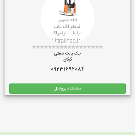
جک پالت دستی
گرگان
09231692084
مشاهده پروفایل