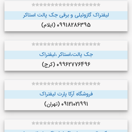
لیفتراک گازوئیلی و برقی جک پالت استاکر
09918286395 (ایلام)
جک پالت،استاکر ،لیفتراک
09962776496 (کرج)
فروشگاه آرکا پارت لیفتراک
09121021991 (تهران)