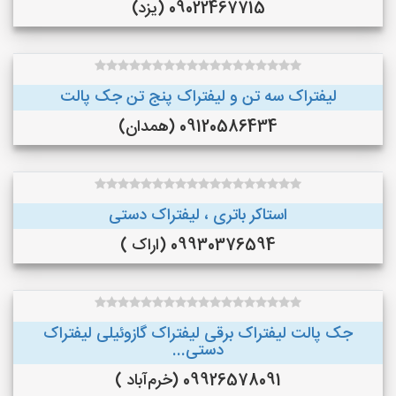
09022467715 (یزد)
لیفتراک سه تن و لیفتراک پنج تن جک پالت
09120586434 (همدان)
استاکر باتری ، لیفتراک دستی
09930376594 (اراک )
جک پالت لیفتراک برقی لیفتراک گازوئیلی لیفتراک
دستی...
09926578091 (خرم‌آباد )