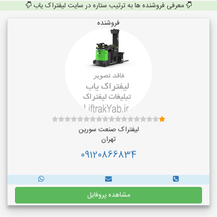
معرفی فروشنده ها به ترتیب ستاره در سایت لیفتراک یاب
فروشنده
لیفتراک صنعت سورین
تهران
09120866834
مشاهده پروفایل