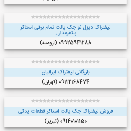
لیفتراک دیزل نو جک پالت تمام برقی استاکر
پلتفرمدار...
09925941288 (ارومیه)
بازرگانی لیفتراک ایرانیان
09122168474 (تهران)
فروش لیفتراک جک پالت استاکر قطعات یدکی
09140101150 (تبریز)