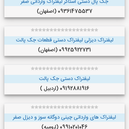
جک پال دستی استاکر لیفتراک وارداتی صفر
09361475537 (اصفهان)
لیفتراک دیزلی لیفتراک دستی قطعات جک پالت
09925922731 (اصفهان)
لیفتراک دستی جک پالت
09192881916 (اردبیل )
لیفتراک های وارداتی چینی دوگانه سوز و دیزل صفر
09910201046 (ارومیه)