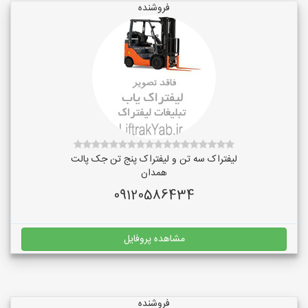
فروشنده
لیفتراک سه تن و لیفتراک پنج تن جک پالت
همدان
09120586434
مشاهده پروفایل
فروشنده