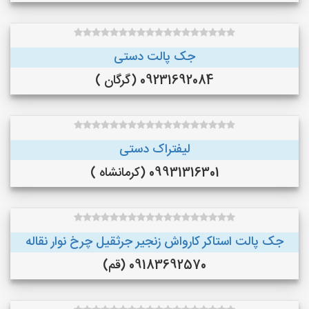
جک پالت دستی
09231692084 (گرگان )
لیفتراک دستی
09931316301 (کرمانشاه )
جک پالت استاکر کارواش زنجیر جرثقیل چرخ نوار نقاله
09183692570 (قم)