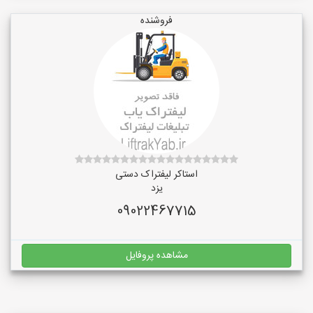
فروشنده
استاکر لیفتراک دستی
یزد
09022467715
مشاهده پروفایل