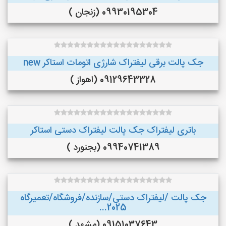
09930195304 (زنجان )
جک پالت برقی لیفتراک شارژی اتومات استاکر new
09129643328 (اهواز )
باتری لیفتراک جک پالت لیفتراک دستی استاکر
09940741389 (بجنورد )
جک پالت /لیفتراک دستی/سازنده/فروشگاه/تعمیرگاه
2025...
09151037643 (مشهد )