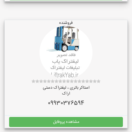
فروشنده
استاکر باتری ، لیفتراک دستی
اراک
09930376594
مشاهده پروفایل