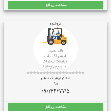
مشاهده پروفایل
فروشنده
استاکر لیفتراک دستی
یزد
09022467715
مشاهده پروفایل