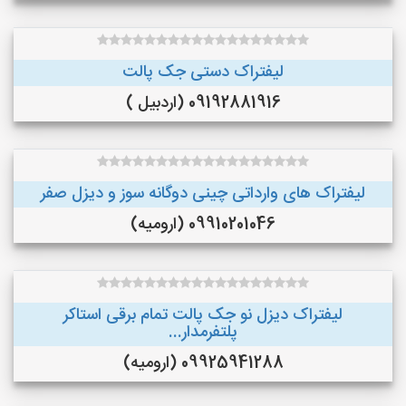
لیفتراک دستی جک پالت
09192881916 (اردبیل )
لیفتراک های وارداتی چینی دوگانه سوز و دیزل صفر
09910201046 (ارومیه)
لیفتراک دیزل نو جک پالت تمام برقی استاکر
پلتفرمدار...
09925941288 (ارومیه)