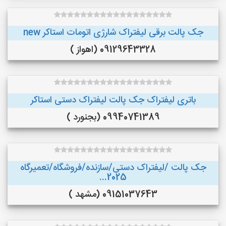
جک پالت برقی لیفتراک شارژی اتومات استاکر new
09129643328 (اهواز )
باتری لیفتراک جک پالت لیفتراک دستی استاکر
09940741389 (بجنورد )
جک پالت /لیفتراک دستی/سازنده/فروشگاه/تعمیرگاه
2025...
09151037643 (مشهد )