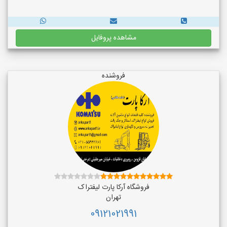
مشاهده پروفایل
فروشنده
فروشگاه آرکا پارت لیفتراک
تهران
09121021991