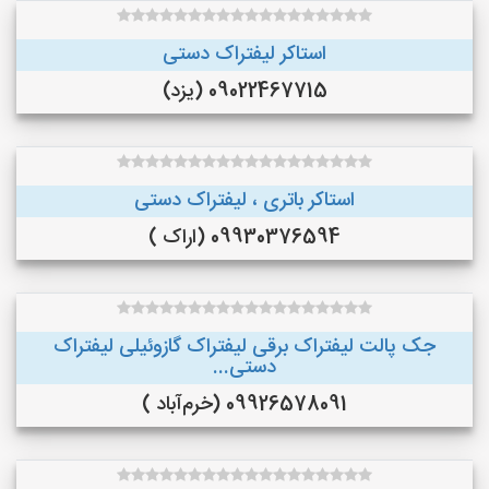
استاکر لیفتراک دستی
09022467715 (یزد)
استاکر باتری ، لیفتراک دستی
09930376594 (اراک )
جک پالت لیفتراک برقی لیفتراک گازوئیلی لیفتراک
دستی...
09926578091 (خرم‌آباد )