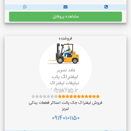
مشاهده پروفایل
فروشنده
فروش لیفتراک جک پالت استاکر قطعات یدکی
تبریز
09140101150