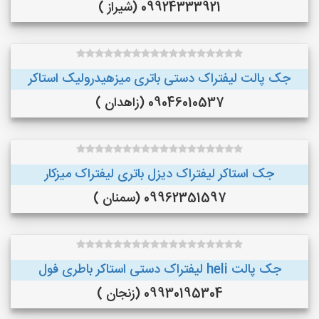
09924333921 (شیراز )
جک پالت لیفتراک دستی باتری میزهیدرولیک استاکر
09046010537 (زاهدان )
جک استاکر لیفتراک دیزل باتری لیفتراک میزکار
09962351597 (سمنان )
جک پالت heli لیفتراک دستی استاکر باطری فول
09930195304 (زنجان )