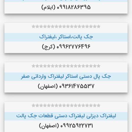
09918286395 (ایلام)
جک پالت،استاکر ،لیفتراک
09962776496 (کرج)
جک پال دستی استاکر لیفتراک وارداتی صفر
09361475537 (اصفهان)
لیفتراک دیزلی لیفتراک دستی قطعات جک پالت
09925922731 (اصفهان)