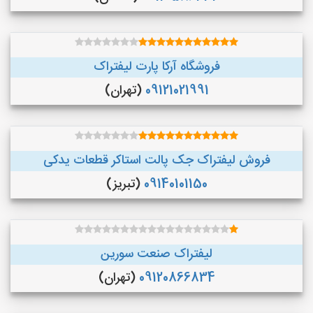
فروشگاه آرکا پارت لیفتراک
09121021991
(تهران)
فروش لیفتراک جک پالت استاکر قطعات یدکی
09140101150
(تبریز)
لیفتراک صنعت سورین
09120866834
(تهران)