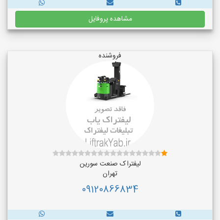
مشاهده پروفایل
فروشنده
لیفتراک صنعت سورین
تهران
09120866834