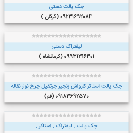
جک پالت دستی
09231692084 (گرگان )
لیفتراک دستی
09931316301 (کرمانشاه )
جک پالت استاکر کارواش زنجیر جرثقیل چرخ نوار نقاله
09183692570 (قم)
جک پالت . لیفتراک . استاکر .