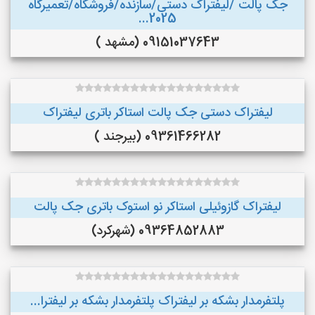
جک پالت /لیفتراک دستی/سازنده/فروشگاه/تعمیرگاه
2025...
09151037643 (مشهد )
لیفتراک دستی جک پالت استاکر باتری لیفتراک
09361466282 (بیرجند )
لیفتراک گازوئیلی استاکر نو استوک باتری جک پالت
09364852883 (شهرکرد)
پلتفرمدار بشکه بر لیفتراک پلتفرمدار بشکه بر لیفترا...