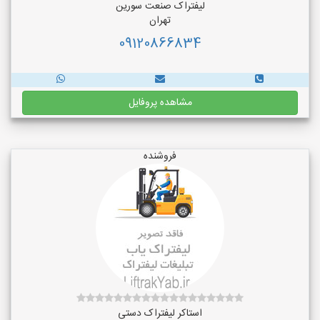
لیفتراک صنعت سورین
تهران
09120866834
مشاهده پروفایل
فروشنده
استاکر لیفتراک دستی