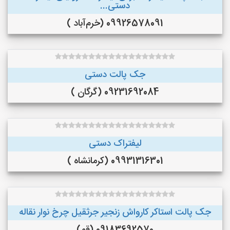
دستی...
09926578091 (خرم‌آباد )
جک پالت دستی
09231692084 (گرگان )
لیفتراک دستی
09931316301 (کرمانشاه )
جک پالت استاکر کارواش زنجیر جرثقیل چرخ نوار نقاله