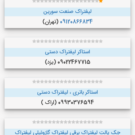
لیفتراک صنعت سورین
09120866834
(تهران)
استاکر لیفتراک دستی
09022467715 (یزد)
استاکر باتری ، لیفتراک دستی
09930376594 (اراک )
جک پالت لیفتراک برقی لیفتراک گازوئیلی لیفتراک