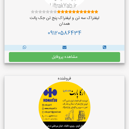
لیفتراک سه تن و لیفتراک پنج تن جک پالت
همدان
09120586434
مشاهده پروفایل
فروشنده