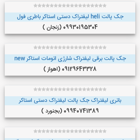
جک پالت heli لیفتراک دستی استاکر باطری فول
09930195304 (زنجان )
جک پالت برقی لیفتراک شارژی اتومات استاکر new
09129643328 (اهواز )
باتری لیفتراک جک پالت لیفتراک دستی استاکر
09940741389 (بجنورد )