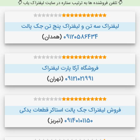
تلفن فروشنده ها به ترتیب ستاره در سایت لیفتراک یاب
لیفتراک سه تن و لیفتراک پنج تن جک پالت
09120586434
(همدان)
فروشگاه آرکا پارت لیفتراک
09121021991
(تهران)
فروش لیفتراک جک پالت استاکر قطعات یدکی
09140101150
(تبریز)