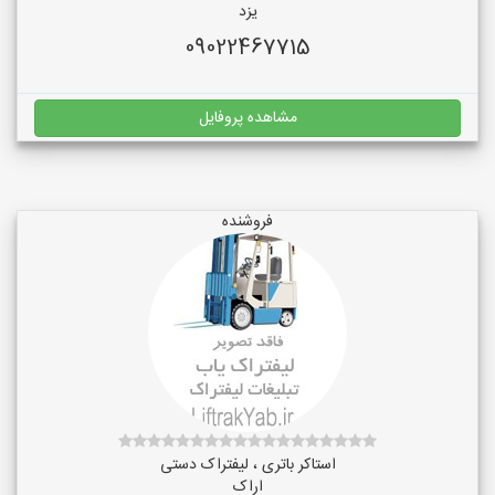
یزد
09022467715
مشاهده پروفایل
فروشنده
استاکر باتری ، لیفتراک دستی
اراک