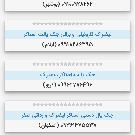
09100928462 (بوشهر)
لیفتراک گازوئیلی و برقی جک پالت استاکر
09918286395 (ایلام)
جک پالت،استاکر ،لیفتراک
09962776496 (کرج)
جک پال دستی استاکر لیفتراک وارداتی صفر
09361475537 (اصفهان)