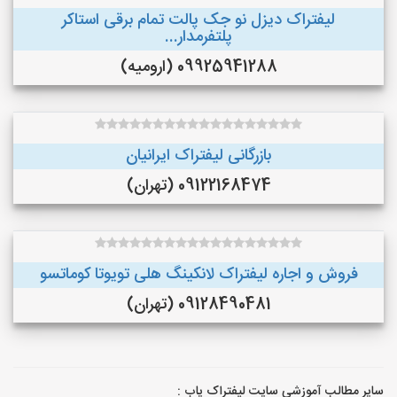
لیفتراک دیزل نو جک پالت تمام برقی استاکر
پلتفرمدار...
09925941288 (ارومیه)
بازرگانی لیفتراک ایرانیان
09122168474 (تهران)
فروش و اجاره لیفتراک لانکینگ هلی تویوتا کوماتسو
09128490481 (تهران)
سایر مطالب آموزشی سایت لیفتراک یاب :