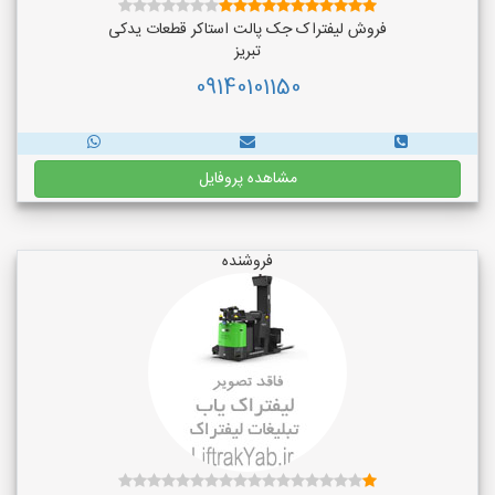
فروش لیفتراک جک پالت استاکر قطعات یدکی
تبریز
09140101150
مشاهده پروفایل
فروشنده