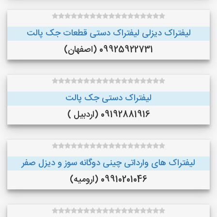
لیفتراک دیزلی لیفتراک دستی قطعات جک پالت
09925922731 (اصفهان)
لیفتراک دستی جک پالت
09192881916 (اردبیل )
لیفتراک های وارداتی چینی دوگانه سوز و دیزل صفر
09910201046 (ارومیه)