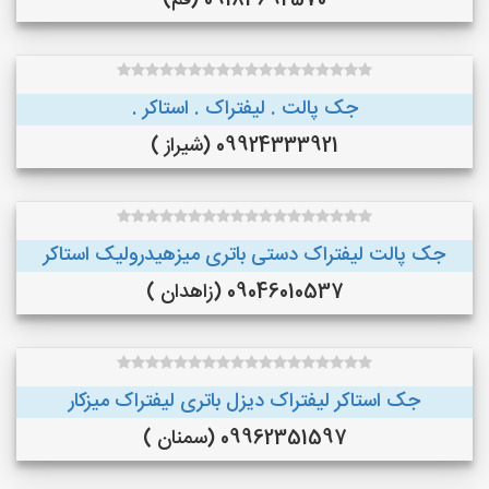
09183692570 (قم)
جک پالت . لیفتراک . استاکر .
09924333921 (شیراز )
جک پالت لیفتراک دستی باتری میزهیدرولیک استاکر
09046010537 (زاهدان )
جک استاکر لیفتراک دیزل باتری لیفتراک میزکار
09962351597 (سمنان )