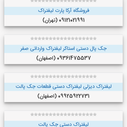
فروشگاه آرکا پارت لیفتراک
09121021991 (تهران)
جک پال دستی استاکر لیفتراک وارداتی صفر
09361475537 (اصفهان)
لیفتراک دیزلی لیفتراک دستی قطعات جک پالت
09925922731 (اصفهان)
لیفتراک دستی جک پالت