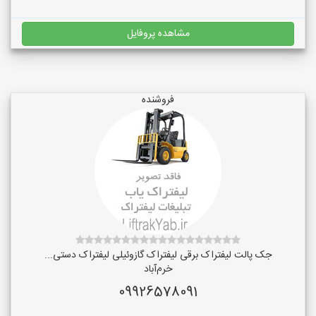
مشاهده پروفایل
فروشنده
جک پالت لیفتراک برقی لیفتراک گازوئیلی لیفتراک دستی...
خرم‌آباد
09926578091