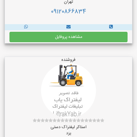
تهران
09120866834
مشاهده پروفایل
فروشنده
استاکر لیفتراک دستی
یزد