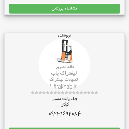
مشاهده پروفایل
فروشنده
جک پالت دستی
گرگان
09231692084