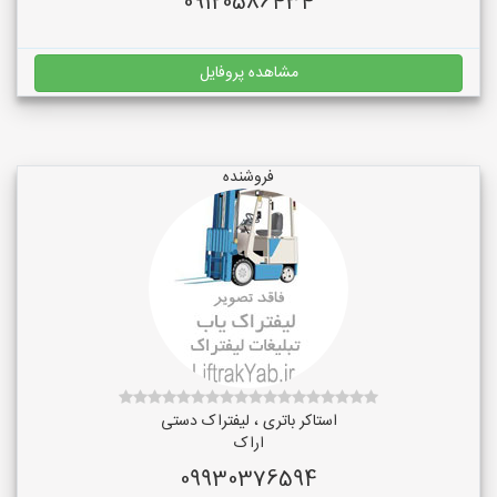
09120586434
مشاهده پروفایل
فروشنده
استاکر باتری ، لیفتراک دستی
اراک
09930376594