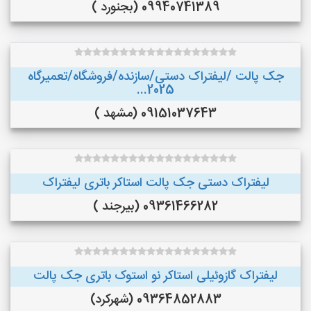
09940741389 (بجنورد )
جک پالت /لیفتراک دستی/سازنده/فروشگاه/تعمیرگاه
2025...
09151037643 (مشهد )
لیفتراک دستی جک پالت استاکر باتری لیفتراک
09361466282 (بیرجند )
لیفتراک گازوئیلی استاکر نو استوک باتری جک پالت
09364852883 (شهرکرد)