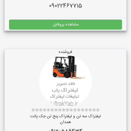
09022467715
مشاهده پروفایل
فروشنده
لیفتراک سه تن و لیفتراک پنج تن جک پالت
همدان