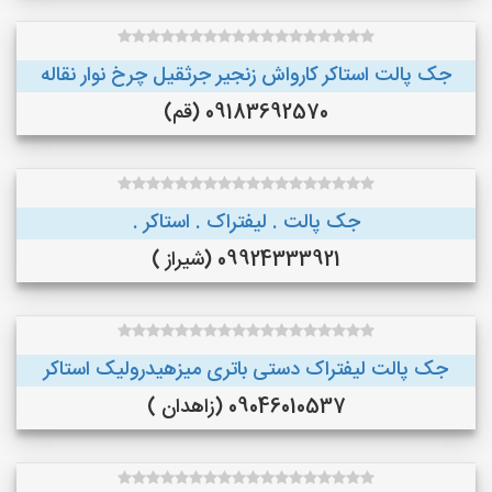
جک پالت استاکر کارواش زنجیر جرثقیل چرخ نوار نقاله
09183692570 (قم)
جک پالت . لیفتراک . استاکر .
09924333921 (شیراز )
جک پالت لیفتراک دستی باتری میزهیدرولیک استاکر
09046010537 (زاهدان )