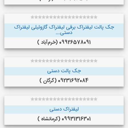
جک پالت لیفتراک برقی لیفتراک گازوئیلی لیفتراک
دستی...
09926578091 (خرم‌آباد )
جک پالت دستی
09231692084 (گرگان )
لیفتراک دستی
09931316301 (کرمانشاه )