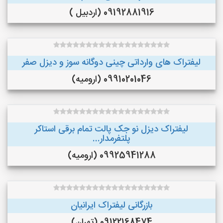
09192881916 (اردبیل )
لیفتراک های وارداتی چینی دوگانه سوز و دیزل صفر
09910201046 (ارومیه)
لیفتراک دیزل نو جک پالت تمام برقی استاکر
پلتفرمدار...
09925941288 (ارومیه)
بازرگانی لیفتراک ایرانیان
09122168474 (تهران)