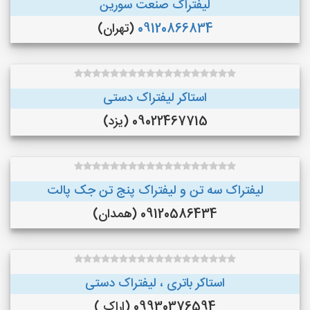
لیفتراک صنعت سورین
09120866834
(تهران)
استاکر لیفتراک دستی
09022467715 (یزد)
لیفتراک سه تن و لیفتراک پنج تن جک پالت
09120586434 (همدان)
استاکر باتری ، لیفتراک دستی
09930376594 (اراک )