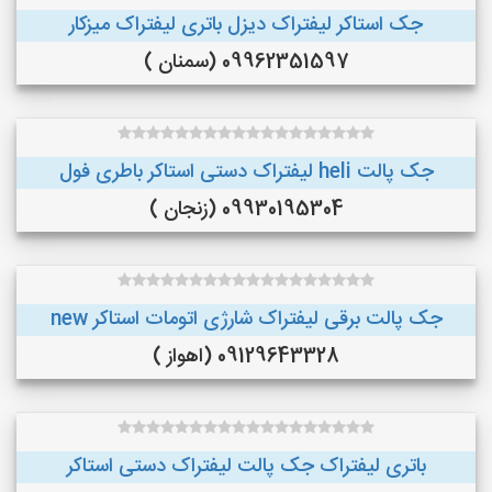
جک استاکر لیفتراک دیزل باتری لیفتراک میزکار
09962351597 (سمنان )
جک پالت heli لیفتراک دستی استاکر باطری فول
09930195304 (زنجان )
جک پالت برقی لیفتراک شارژی اتومات استاکر new
09129643328 (اهواز )
باتری لیفتراک جک پالت لیفتراک دستی استاکر