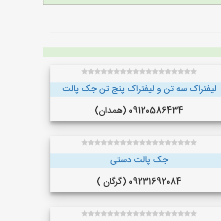
لیفتراک سه تن و لیفتراک پنج تن جک پالت
09120586434 (همدان)
جک پالت دستی
09231692084 (گرگان )