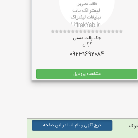
جک پالت دستی
گرگان
09231692084
مشاهده پروفایل
درج آگهی و نام شما در این صفحه
تراک