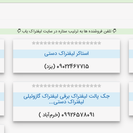
تلفن فروشنده ها به ترتیب ستاره در سایت لیفتراک یاب
استاکر لیفتراک دستی
09022467715 (یزد)
جک پالت لیفتراک برقی لیفتراک گازوئیلی
لیفتراک دستی...
09926578091 (خرم‌آباد )