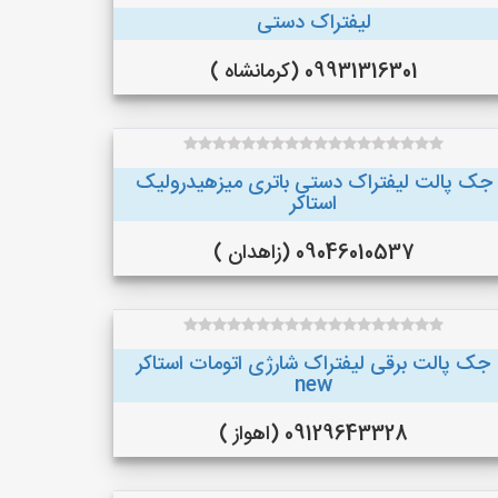
لیفتراک دستی
09931316301 (کرمانشاه )
جک پالت لیفتراک دستی باتری میزهیدرولیک
استاکر
09046010537 (زاهدان )
جک پالت برقی لیفتراک شارژی اتومات استاکر
new
09129643328 (اهواز )