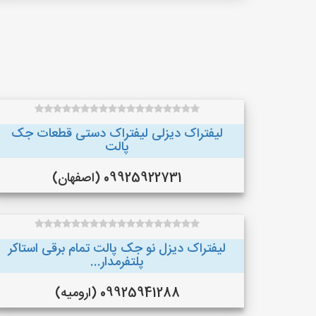
لیفتراک دیزلی لیفتراک دستی قطعات جک
پالت
09925922731 (اصفهان)
لیفتراک دیزل نو جک پالت تمام برقی استاکر
پلتفرمدار...
09925941288 (ارومیه)