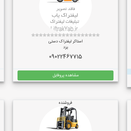
استاکر لیفتراک دستی
یزد
09022467715
مشاهده پروفایل
فروشنده