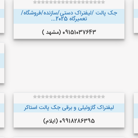
جک پالت /لیفتراک دستی/سازنده/فروشگاه/
تعمیرگاه 2025...
09151037643 (مشهد )
لیفتراک گازوئیلی و برقی جک پالت استاکر
09918286395 (ایلام)