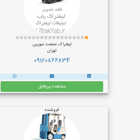
لیفتراک صنعت سورین
تهران
09120866834
مشاهده پروفایل
فروشنده