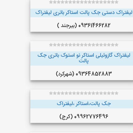
لیفتراک دستی جک پالت استاکر باتری لیفتراک
09361466282 (بیرجند )
لیفتراک گازوئیلی استاکر نو استوک باتری جک
پالت
09364852883 (شهرکرد)
جک پالت،استاکر ،لیفتراک
09962776496 (کرج)