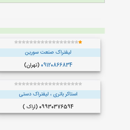
لیفتراک صنعت سورین
09120866834
(تهران)
استاکر باتری ، لیفتراک دستی
09930376594 (اراک )