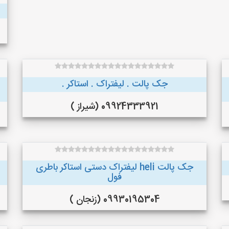
جک پالت . لیفتراک . استاکر .
09924333921 (شیراز )
جک پالت heli لیفتراک دستی استاکر باطری
فول
09930195304 (زنجان )