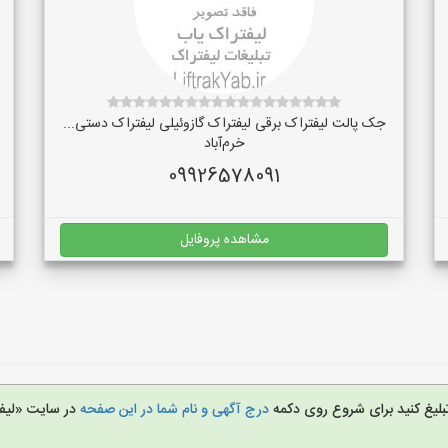
جک پالت لیفتراک برقی لیفتراک گازوئیلی لیفتراک دستی...
خرم‌آباد
09926578091
مشاهده پروفایل
تبلیغ کنید برای شروع روی دکمه
درج آگهی و نام شما در این صفحه
در سایت «لیف