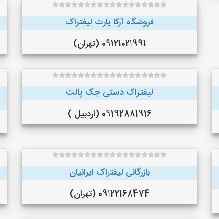
فروشگاه آرکا پارت لیفتراک
09121021991 (تهران)
لیفتراک دستی جک پالت
09192881916 (اردبیل )
بازرگانی لیفتراک ایرانیان
09122168474 (تهران)