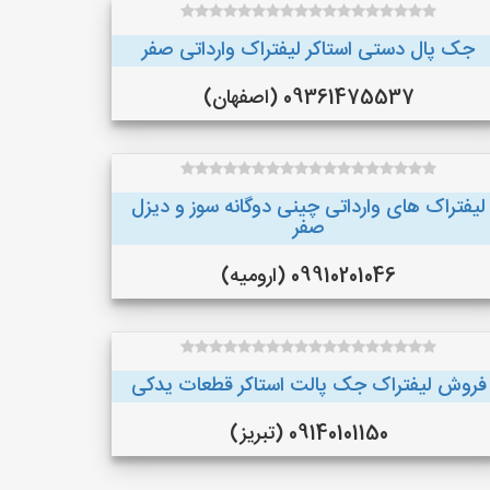
جک پال دستی استاکر لیفتراک وارداتی صفر
09361475537 (اصفهان)
لیفتراک های وارداتی چینی دوگانه سوز و دیزل
صفر
09910201046 (ارومیه)
فروش لیفتراک جک پالت استاکر قطعات یدکی
09140101150 (تبریز)