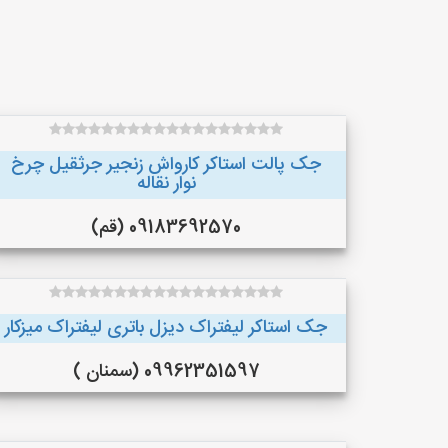
جک پالت استاکر کارواش زنجیر جرثقیل چرخ
نوار نقاله
09183692570 (قم)
جک استاکر لیفتراک دیزل باتری لیفتراک میزکار
09962351597 (سمنان )