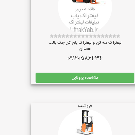
لیفتراک سه تن و لیفتراک پنج تن جک پالت
همدان
09120586434
مشاهده پروفایل
فروشنده