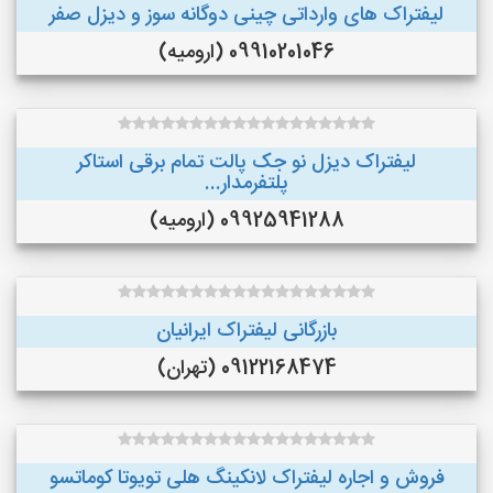
لیفتراک های وارداتی چینی دوگانه سوز و دیزل صفر
09910201046 (ارومیه)
لیفتراک دیزل نو جک پالت تمام برقی استاکر
پلتفرمدار...
09925941288 (ارومیه)
بازرگانی لیفتراک ایرانیان
09122168474 (تهران)
فروش و اجاره لیفتراک لانکینگ هلی تویوتا کوماتسو