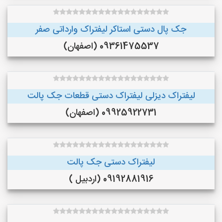
جک پال دستی استاکر لیفتراک وارداتی صفر
09361475537 (اصفهان)
لیفتراک دیزلی لیفتراک دستی قطعات جک پالت
09925922731 (اصفهان)
لیفتراک دستی جک پالت
09192881916 (اردبیل )