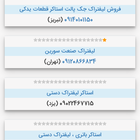
فروش لیفتراک جک پالت استاکر قطعات یدکی
09140101150
(تبریز)
لیفتراک صنعت سورین
09120866834
(تهران)
استاکر لیفتراک دستی
09022467715 (یزد)
استاکر باتری ، لیفتراک دستی