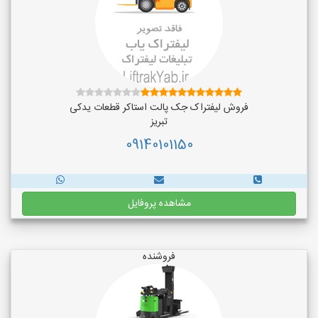
فروش لیفتراک جک پالت استاکر قطعات یدکی
تبریز
09140101150
مشاهده پروفایل
فروشنده