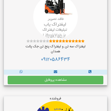
لیفتراک سه تن و لیفتراک پنج تن جک پالت
همدان
09120586434
مشاهده پروفایل
فروشنده