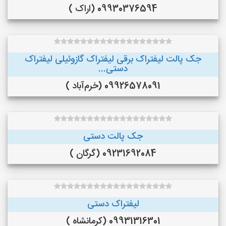
09930376594 (اراک )
جک پالت لیفتراک برقی لیفتراک گازوئیلی لیفتراک
دستی...
09926578091 (خرم‌آباد )
جک پالت دستی
09231692084 (گرگان )
لیفتراک دستی
09931316301 (کرمانشاه )