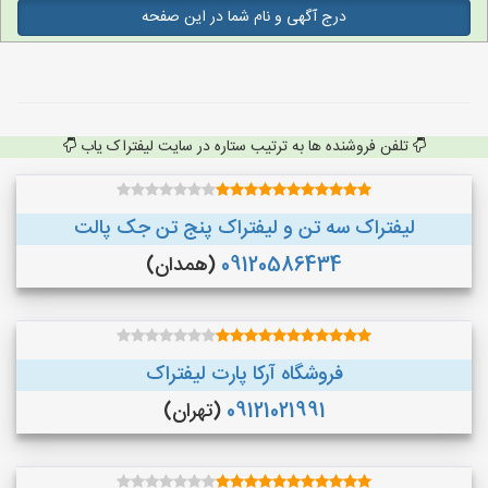
درج آگهی و نام شما در این صفحه
تلفن فروشنده ها به ترتیب ستاره در سایت لیفتراک یاب
لیفتراک سه تن و لیفتراک پنج تن جک پالت
09120586434
(همدان)
فروشگاه آرکا پارت لیفتراک
09121021991
(تهران)