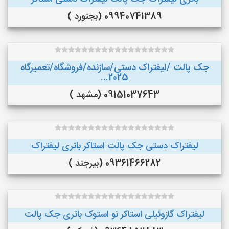
09940741389 (بجنورد )
جک پالت /لیفتراک دستی/سازنده/فروشگاه/تعمیرگاه
2025...
09151037643 (مشهد )
لیفتراک دستی جک پالت استاکر باتری لیفتراک
09361466282 (بیرجند )
لیفتراک گازوئیلی استاکر نو استوک باتری جک پالت