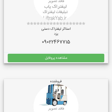
استاکر لیفتراک دستی
یزد
09022467715
مشاهده پروفایل
فروشنده