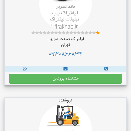
لیفتراک صنعت سورین
تهران
09120866834
مشاهده پروفایل
فروشنده