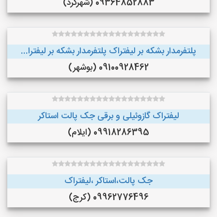
09364852883 (شهرکرد)
پلتفرمدار بشکه بر لیفتراک پلتفرمدار بشکه بر لیفترا...
09100928462 (بوشهر)
لیفتراک گازوئیلی و برقی جک پالت استاکر
09918286395 (ایلام)
جک پالت،استاکر ،لیفتراک
09962776496 (کرج)