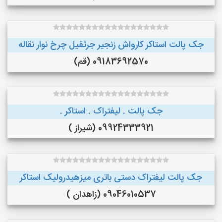
جک پالت استاکر کارواش زنجیر جرثقیل چرخ نوار نقاله
09183692570 (قم)
جک پالت . لیفتراک . استاکر .
09924333921 (شیراز )
جک پالت لیفتراک دستی باتری میزهیدرولیک استاکر
09046010537 (زاهدان )