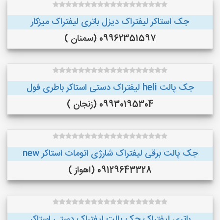
جک استاکر لیفتراک دیزل باتری لیفتراک میزکار
09962351597 (سمنان )
جک پالت heli لیفتراک دستی استاکر باطری فول
09930195304 (زنجان )
جک پالت برقی لیفتراک شارژی اتومات استاکر new
09129643328 (اهواز )
باتری لیفتراک جک پالت لیفتراک دستی استاکر