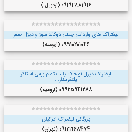
09192881916 (اردبیل )
لیفتراک های وارداتی چینی دوگانه سوز و دیزل صفر
09910201046 (ارومیه)
لیفتراک دیزل نو جک پالت تمام برقی استاکر
پلتفرمدار...
09925941288 (ارومیه)
بازرگانی لیفتراک ایرانیان
09122168474 (تهران)