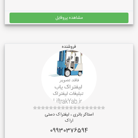
مشاهده پروفایل
فروشنده
استاکر باتری ، لیفتراک دستی
اراک
09930376594