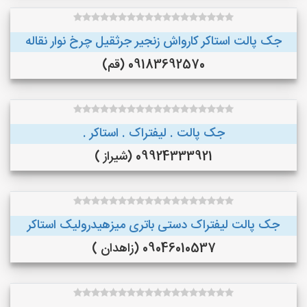
جک پالت استاکر کارواش زنجیر جرثقیل چرخ نوار نقاله
09183692570 (قم)
جک پالت . لیفتراک . استاکر .
09924333921 (شیراز )
جک پالت لیفتراک دستی باتری میزهیدرولیک استاکر
09046010537 (زاهدان )