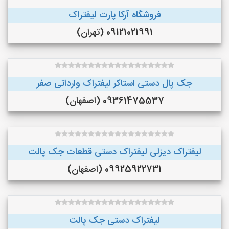
فروشگاه آرکا پارت لیفتراک
09121021991 (تهران)
جک پال دستی استاکر لیفتراک وارداتی صفر
09361475537 (اصفهان)
لیفتراک دیزلی لیفتراک دستی قطعات جک پالت
09925922731 (اصفهان)
لیفتراک دستی جک پالت