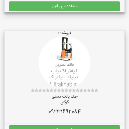
مشاهده پروفایل
فروشنده
جک پالت دستی
گرگان
09231692084