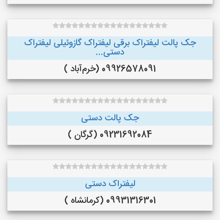
جک پالت لیفتراک برقی لیفتراک گازوئیلی لیفتراک
دستی...
09926578091 (خرم‌آباد )
جک پالت دستی
09231692084 (گرگان )
لیفتراک دستی
09931316301 (کرمانشاه )