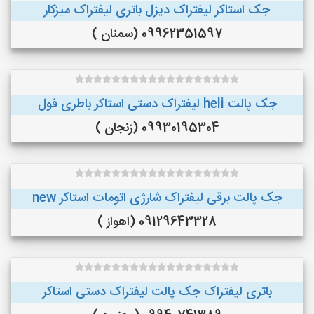
جک استاکر لیفتراک دیزل باتری لیفتراک میزکار
09962351597 (سمنان )
جک پالت heli لیفتراک دستی استاکر باطری فول
09930195304 (زنجان )
جک پالت برقی لیفتراک شارژی اتومات استاکر new
09129643328 (اهواز )
باتری لیفتراک جک پالت لیفتراک دستی استاکر