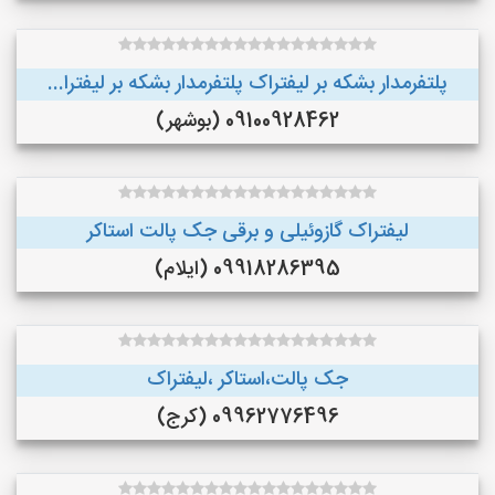
پلتفرمدار بشکه بر لیفتراک پلتفرمدار بشکه بر لیفترا...
09100928462 (بوشهر)
لیفتراک گازوئیلی و برقی جک پالت استاکر
09918286395 (ایلام)
جک پالت،استاکر ،لیفتراک
09962776496 (کرج)