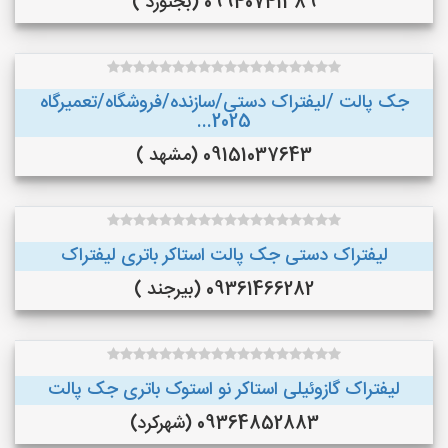
09940741389 (بجنورد )
جک پالت /لیفتراک دستی/سازنده/فروشگاه/تعمیرگاه
2025...
09151037643 (مشهد )
لیفتراک دستی جک پالت استاکر باتری لیفتراک
09361466282 (بیرجند )
لیفتراک گازوئیلی استاکر نو استوک باتری جک پالت
09364852883 (شهرکرد)