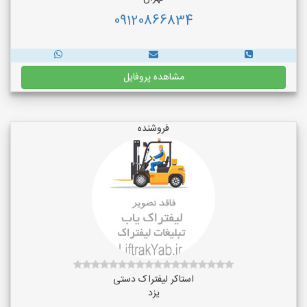
09120866834
مشاهده پروفایل
فروشنده
استاکر لیفتراک دستی
یزد