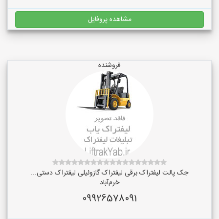
مشاهده پروفایل
فروشنده
جک پالت لیفتراک برقی لیفتراک گازوئیلی لیفتراک دستی...
خرم‌آباد
09926578091