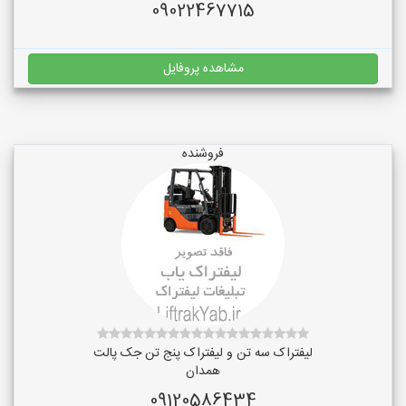
09022467715
مشاهده پروفایل
فروشنده
لیفتراک سه تن و لیفتراک پنج تن جک پالت
همدان
09120586434