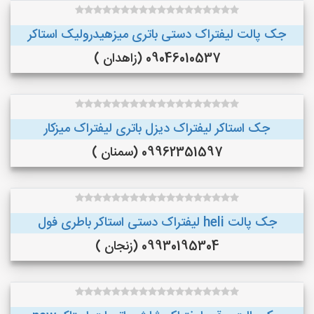
جک پالت لیفتراک دستی باتری میزهیدرولیک استاکر
09046010537 (زاهدان )
جک استاکر لیفتراک دیزل باتری لیفتراک میزکار
09962351597 (سمنان )
جک پالت heli لیفتراک دستی استاکر باطری فول
09930195304 (زنجان )