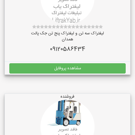
لیفتراک سه تن و لیفتراک پنج تن جک پالت
همدان
09120586434
مشاهده پروفایل
فروشنده