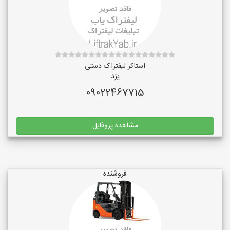
استاکر لیفتراک دستی
یزد
09022467715
مشاهده پروفایل
فروشنده