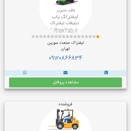
لیفتراک صنعت سورین
تهران
09120866834
مشاهده پروفایل
فروشنده