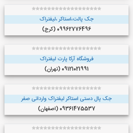
جک پالت،استاکر ،لیفتراک
09962776496 (کرج)
فروشگاه آرکا پارت لیفتراک
09121021991 (تهران)
جک پال دستی استاکر لیفتراک وارداتی صفر
09361475537 (اصفهان)