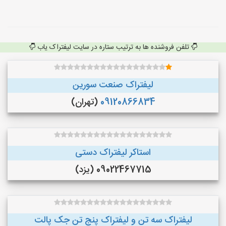
تلفن فروشنده ها به ترتیب ستاره در سایت لیفتراک یاب
لیفتراک صنعت سورین
09120866834
(تهران)
استاکر لیفتراک دستی
09022467715 (یزد)
لیفتراک سه تن و لیفتراک پنج تن جک پالت