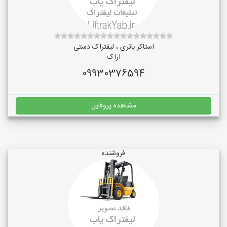
استاکر باتری ، لیفتراک دستی
اراک
09930376594
مشاهده پروفایل
فروشنده