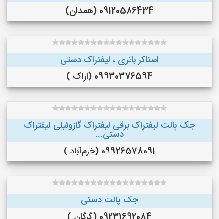
09120586434 (همدان)
استاکر باتری ، لیفتراک دستی
09930376594 (اراک )
جک پالت لیفتراک برقی لیفتراک گازوئیلی لیفتراک
دستی...
09926578091 (خرم‌آباد )
جک پالت دستی
09231692084 (گرگان )