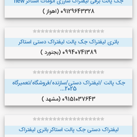
جک پالت برقی لیفتراک شارژی اتومات استاکر new
09129643328 (اهواز )
باتری لیفتراک جک پالت لیفتراک دستی استاکر
09940741389 (بجنورد )
جک پالت /لیفتراک دستی/سازنده/فروشگاه/تعمیرگاه
2025...
09151037643 (مشهد )
لیفتراک دستی جک پالت استاکر باتری لیفتراک