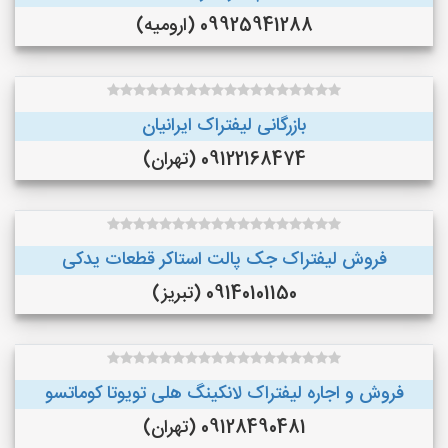
09925941288 (ارومیه)
بازرگانی لیفتراک ایرانیان
09122168474 (تهران)
فروش لیفتراک جک پالت استاکر قطعات یدکی
09140101150 (تبریز)
فروش و اجاره لیفتراک لانکینگ هلی تویوتا کوماتسو
09128490481 (تهران)