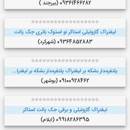
09361466282 (بیرجند )
لیفتراک گازوئیلی استاکر نو استوک باتری جک پالت
09364852883 (شهرکرد)
پلتفرمدار بشکه بر لیفتراک پلتفرمدار بشکه بر لیفترا...
09100928462 (بوشهر)
لیفتراک گازوئیلی و برقی جک پالت استاکر
09918286395 (ایلام)