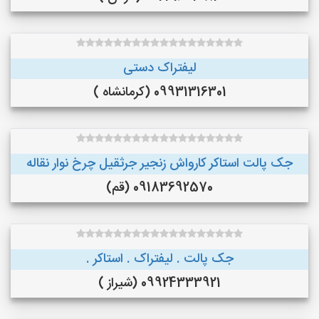
لیفتراک دستی
09931316301 (کرمانشاه )
جک پالت استاکر کارواش زنجیر جرثقیل چرخ نوار نقاله
09183692570 (قم)
جک پالت . لیفتراک . استاکر .
09924333921 (شیراز )