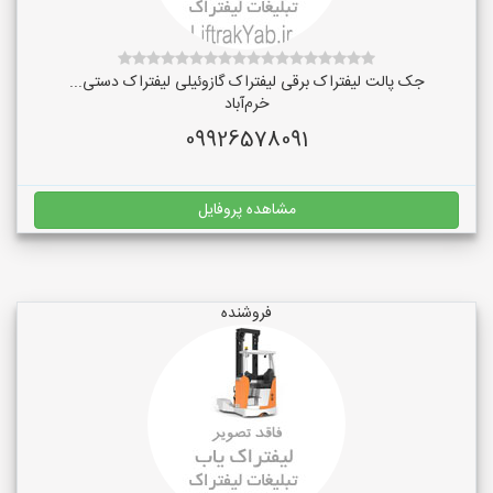
جک پالت لیفتراک برقی لیفتراک گازوئیلی لیفتراک دستی...
خرم‌آباد
09926578091
مشاهده پروفایل
فروشنده