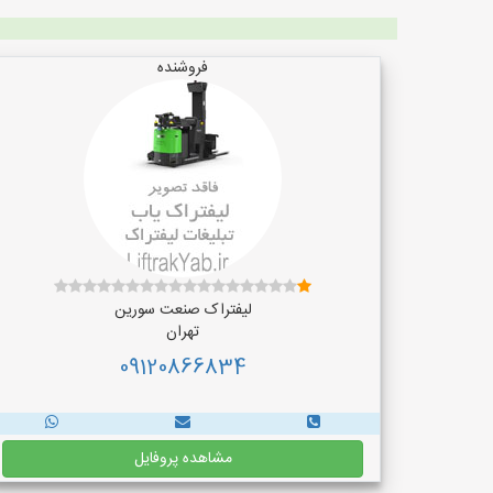
فروشنده
لیفتراک صنعت سورین
تهران
09120866834
مشاهده پروفایل