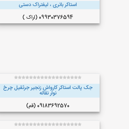
استاکر باتری ، لیفتراک دستی
09930376594 (اراک )
جک پالت استاکر کارواش زنجیر جرثقیل چرخ
نوار نقاله
09183692570 (قم)