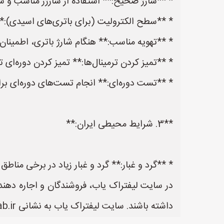
* **شارژ صحیح:** استفاده از شارژر مناسب و شار
* **سطح الکترولیت (برای باتری‌های اسیدی):*
* **تهویه مناسب:** هنگام شارژ باتری، اطمینان
* **تمیز کردن ترمینال‌ها:** تمیز کردن دوره‌ای ت
* **تست دوره‌ای:** انجام تست‌های دوره‌ای بر
**3. شرایط محیطی ایران:**
* **گرد و غبار:** گرد و غبار زیاد در برخی منا
در سایت لیفتراک یاب، فروشندگان و اجاره دهندگ
داشته باشند. سایت لیفتراک یاب به نشانی https://www.LiftrakYab.ir یک سایت عالی جهت ثبت آگهی و تبلیغات لیفتراک می باشد.