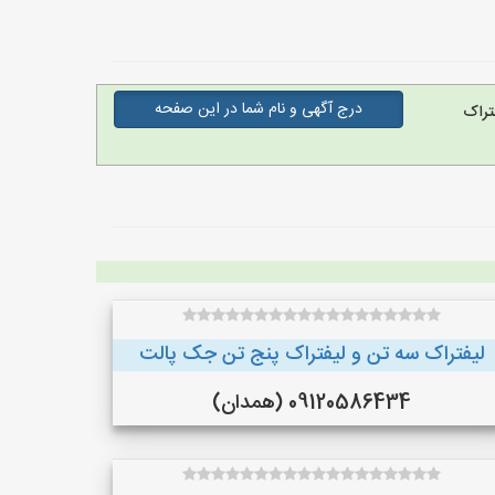
درج آگهی و نام شما در این صفحه
تراک
لیفتراک سه تن و لیفتراک پنج تن جک پالت
09120586434 (همدان)