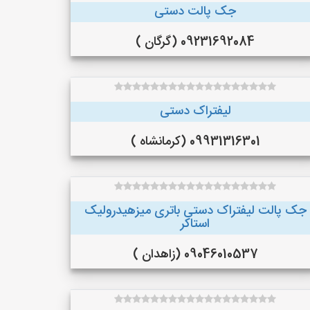
جک پالت دستی
09231692084 (گرگان )
لیفتراک دستی
09931316301 (کرمانشاه )
جک پالت لیفتراک دستی باتری میزهیدرولیک
استاکر
09046010537 (زاهدان )