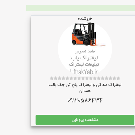
فروشنده
لیفتراک سه تن و لیفتراک پنج تن جک پالت
همدان
09120586434
مشاهده پروفایل