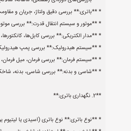
* **بازرسی‌های دوره‌ای (هفتگی، ماهانه، سالانه)
* **باتری:** بررسی دقیق ولتاژ، جریان و مقاوم
* **موتور و سیستم انتقال قدرت:** بررسی موتور
* **مدار الکتریکی:** بررسی کابل‌ها، کانکتورها، 
* **سیستم هیدرولیک:** بررسی پمپ هیدرولیک، 
* **سیستم فرمان:** بررسی فرمان، میل فرمان، 
* **شاسی و بدنه:** بررسی شاسی، بدنه، شاخک‌
**2. نگهداری باتری:**
* **نوع باتری:** نوع باتری (اسیدی یا لیتیوم یون