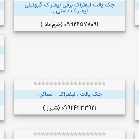
جک پالت لیفتراک برقی لیفتراک گازوئیلی
لیفتراک دستی...
09926578091 (خرم‌آباد )
جک پالت . لیفتراک . استاکر .
09924333921 (شیراز )