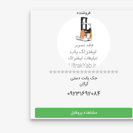
فروشنده
جک پالت دستی
گرگان
09231692084
مشاهده پروفایل