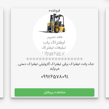
فروشنده
جک پالت لیفتراک برقی لیفتراک گازوئیلی لیفتراک دستی...
خرم‌آباد
09926578091
مشاهده پروفایل