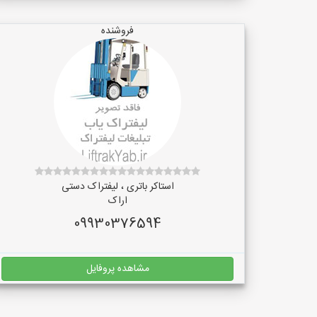
فروشنده
استاکر باتری ، لیفتراک دستی
اراک
09930376594
مشاهده پروفایل