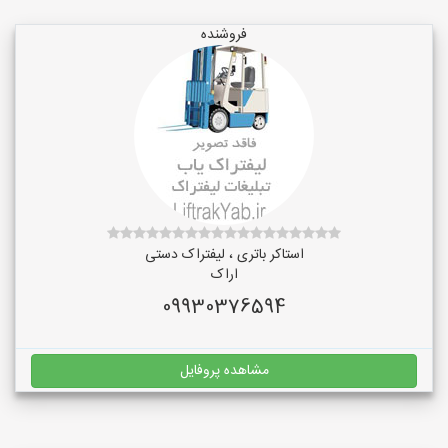
فروشنده
استاکر باتری ، لیفتراک دستی
اراک
09930376594
مشاهده پروفایل