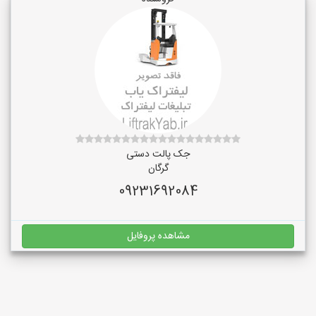
جک پالت دستی
گرگان
09231692084
مشاهده پروفایل