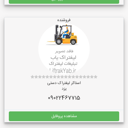
فروشنده
استاکر لیفتراک دستی
یزد
09022467715
مشاهده پروفایل