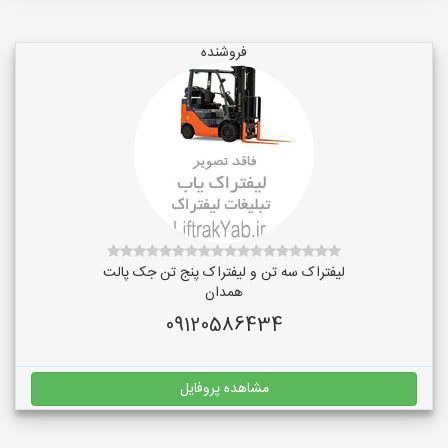
فروشنده
لیفتراک سه تن و لیفتراک پنج تن جک پالت
همدان
09120586434
مشاهده پروفایل