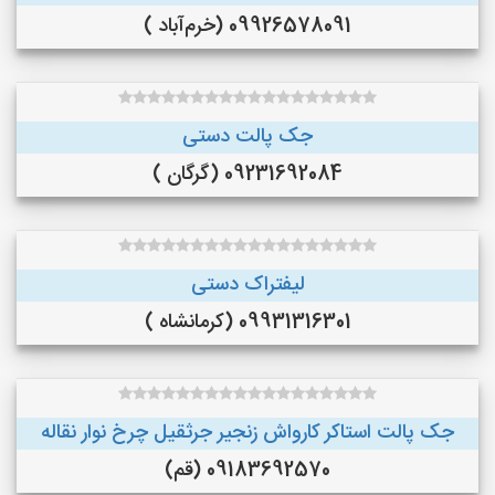
09926578091 (خرم‌آباد )
جک پالت دستی
09231692084 (گرگان )
لیفتراک دستی
09931316301 (کرمانشاه )
جک پالت استاکر کارواش زنجیر جرثقیل چرخ نوار نقاله
09183692570 (قم)