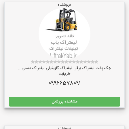
فروشنده
جک پالت لیفتراک برقی لیفتراک گازوئیلی لیفتراک دستی...
خرم‌آباد
09926578091
مشاهده پروفایل
فروشنده