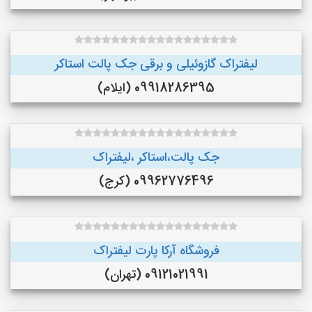
لیفتراک گازوئیلی و برقی جک پالت استاکر
09918286395 (ایلام)
جک پالت،استاکر ،لیفتراک
09962776496 (کرج)
فروشگاه آرکا پارت لیفتراک
09121021991 (تهران)