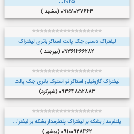
2025...
09151037643 (مشهد )
لیفتراک دستی جک پالت استاکر باتری لیفتراک
09361466282 (بیرجند )
لیفتراک گازوئیلی استاکر نو استوک باتری جک پالت
09364852883 (شهرکرد)
پلتفرمدار بشکه بر لیفتراک پلتفرمدار بشکه بر لیفترا...
09100928462 (بوشهر)