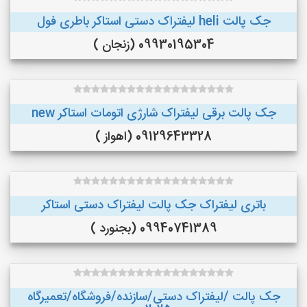
جک پالت heli لیفتراک دستی استاکر باطری فول
09930195304 (زنجان )
جک پالت برقی لیفتراک شارژی اتومات استاکر new
09129643328 (اهواز )
باتری لیفتراک جک پالت لیفتراک دستی استاکر
09940741389 (بجنورد )
جک پالت /لیفتراک دستی/سازنده/فروشگاه/تعمیرگاه