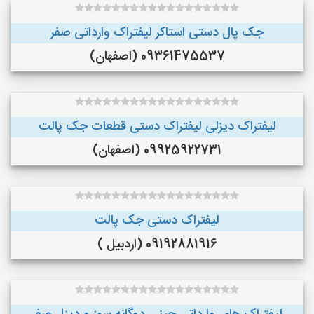
جک پال دستی استاکر لیفتراک وارداتی صفر
09361475537 (اصفهان)
لیفتراک دیزلی لیفتراک دستی قطعات جک پالت
09925922731 (اصفهان)
لیفتراک دستی جک پالت
09192881916 (اردبیل )