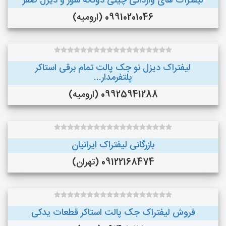
لیفتراک های وارداتی چینی دوگانه سوز و دیزل صفر
09910201046 (ارومیه)
لیفتراک دیزل نو جک پالت تمام برقی استاکر
پلتفرمدار...
09925941288 (ارومیه)
بازرگانی لیفتراک ایرانیان
09122168474 (تهران)
فروش لیفتراک جک پالت استاکر قطعات یدکی