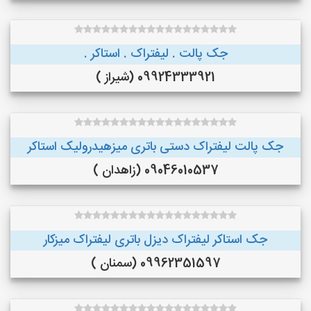
جک پالت . لیفتراک . استاکر .
09924333921 (شیراز )
جک پالت لیفتراک دستی باتری میزهیدرولیک استاکر
09046010537 (زاهدان )
جک استاکر لیفتراک دیزل باتری لیفتراک میزکار
09962351597 (سمنان )