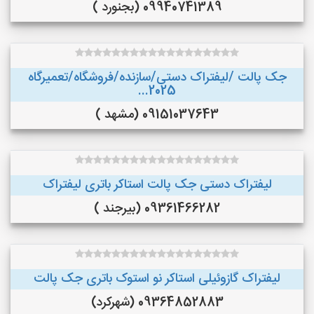
09940741389 (بجنورد )
جک پالت /لیفتراک دستی/سازنده/فروشگاه/تعمیرگاه
2025...
09151037643 (مشهد )
لیفتراک دستی جک پالت استاکر باتری لیفتراک
09361466282 (بیرجند )
لیفتراک گازوئیلی استاکر نو استوک باتری جک پالت
09364852883 (شهرکرد)