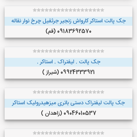
جک پالت استاکر کارواش زنجیر جرثقیل چرخ نوار نقاله
09183692570 (قم)
جک پالت . لیفتراک . استاکر .
09924333921 (شیراز )
جک پالت لیفتراک دستی باتری میزهیدرولیک استاکر
09046010537 (زاهدان )