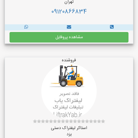
تهران
09120866834
مشاهده پروفایل
فروشنده
استاکر لیفتراک دستی
یزد