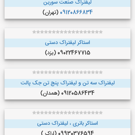
لیفتراک صنعت سورین
09120866834
(تهران)
استاکر لیفتراک دستی
09022467715 (یزد)
لیفتراک سه تن و لیفتراک پنج تن جک پالت
09120586434 (همدان)
استاکر باتری ، لیفتراک دستی
09930376594 (اراک )