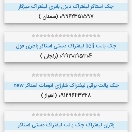
جک استاکر لیفتراک دیزل باتری لیفتراک میزکار
09962351597 (سمنان )
جک پالت heli لیفتراک دستی استاکر باطری فول
09930195304 (زنجان )
جک پالت برقی لیفتراک شارژی اتومات استاکر new
09129643328 (اهواز )
باتری لیفتراک جک پالت لیفتراک دستی استاکر