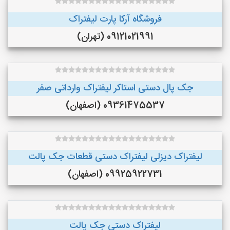
فروشگاه آرکا پارت لیفتراک
09121021991 (تهران)
جک پال دستی استاکر لیفتراک وارداتی صفر
09361475537 (اصفهان)
لیفتراک دیزلی لیفتراک دستی قطعات جک پالت
09925922731 (اصفهان)
لیفتراک دستی جک پالت