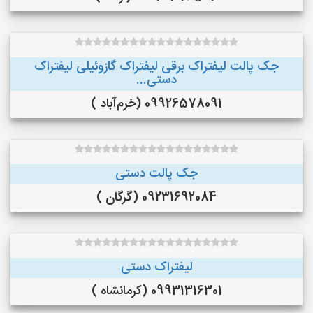
جک پالت لیفتراک برقی لیفتراک گازوئیلی لیفتراک
دستی...
09926578091 (خرم‌آباد )
جک پالت دستی
09231692084 (گرگان )
لیفتراک دستی
09931316301 (کرمانشاه )