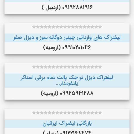
09192881916 (اردبیل )
لیفتراک های وارداتی چینی دوگانه سوز و دیزل صفر
09910201046 (ارومیه)
لیفتراک دیزل نو جک پالت تمام برقی استاکر
پلتفرمدار...
09925941288 (ارومیه)
بازرگانی لیفتراک ایرانیان
09122168474 (تهران)