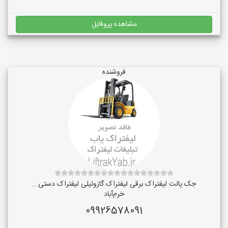
مشاهده پروفایل
فروشنده
جک پالت لیفتراک برقی لیفتراک گازوئیلی لیفتراک دستی...
خرم‌آباد
09926578091