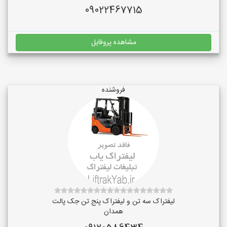
09022467715
مشاهده پروفایل
فروشنده
لیفتراک سه تن و لیفتراک پنج تن جک پالت
همدان