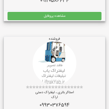
09120586434
مشاهده پروفایل
فروشنده
استاکر باتری ، لیفتراک دستی
اراک
09930376594