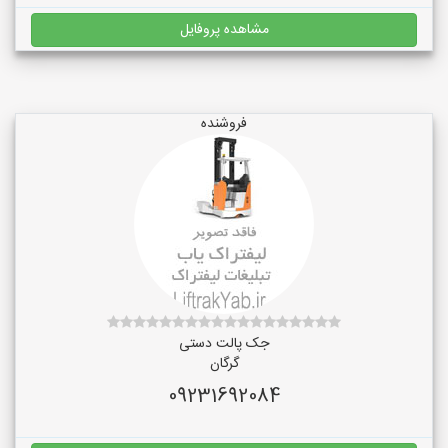
مشاهده پروفایل
فروشنده
جک پالت دستی
گرگان
09231692084