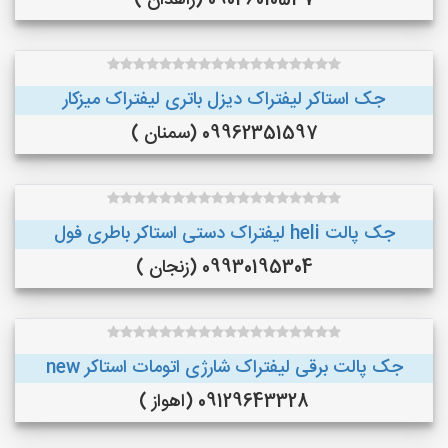
09046010537 (زاهدان )
جک استاکر لیفتراک دیزل باتری لیفتراک میزکار
09962351597 (سمنان )
جک پالت heli لیفتراک دستی استاکر باطری فول
09930195304 (زنجان )
جک پالت برقی لیفتراک شارژی اتومات استاکر new
09129643328 (اهواز )