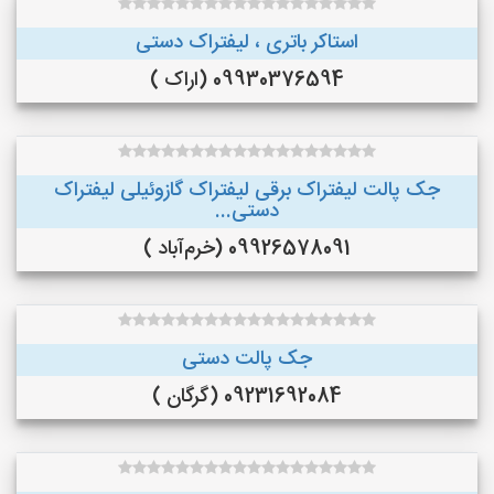
استاکر باتری ، لیفتراک دستی
09930376594 (اراک )
جک پالت لیفتراک برقی لیفتراک گازوئیلی لیفتراک
دستی...
09926578091 (خرم‌آباد )
جک پالت دستی
09231692084 (گرگان )