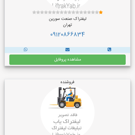
لیفتراک صنعت سورین
تهران
09120866834
مشاهده پروفایل
فروشنده