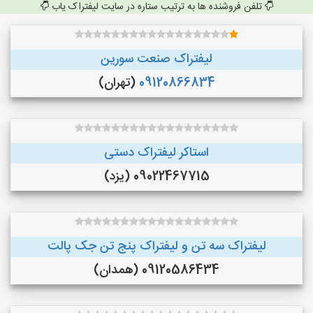
تلفن فروشنده ها به ترتیب ستاره در سایت لیفتراک یاب
لیفتراک صنعت سورین
09120866834
(تهران)
استاکر لیفتراک دستی
09022467715 (یزد)
لیفتراک سه تن و لیفتراک پنج تن جک پالت
09120586434 (همدان)