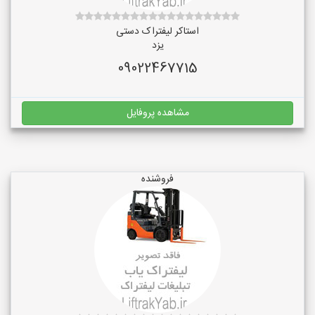
استاکر لیفتراک دستی
یزد
09022467715
مشاهده پروفایل
فروشنده