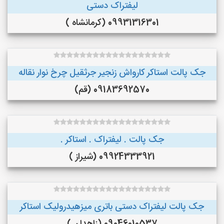
لیفتراک دستی
09931316301 (کرمانشاه )
جک پالت استاکر کارواش زنجیر جرثقیل چرخ نوار نقاله
09183692570 (قم)
جک پالت . لیفتراک . استاکر .
09924333921 (شیراز )
جک پالت لیفتراک دستی باتری میزهیدرولیک استاکر