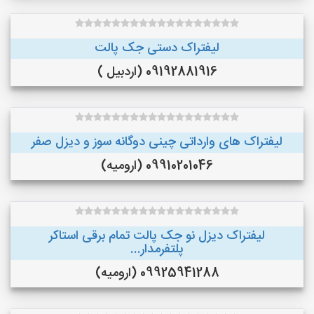
لیفتراک دستی جک پالت
09192881916 (اردبیل )
لیفتراک های وارداتی چینی دوگانه سوز و دیزل صفر
09910201046 (ارومیه)
لیفتراک دیزل نو جک پالت تمام برقی استاکر
پلتفرمدار...
09925941288 (ارومیه)