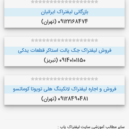
بازرگانی لیفتراک ایرانیان
09122168474 (تهران)
فروش لیفتراک جک پالت استاکر قطعات یدکی
09140101150 (تبریز)
فروش و اجاره لیفتراک لانکینگ هلی تویوتا کوماتسو
09128490481 (تهران)
سایر مطالب آموزشی سایت لیفتراک یاب :