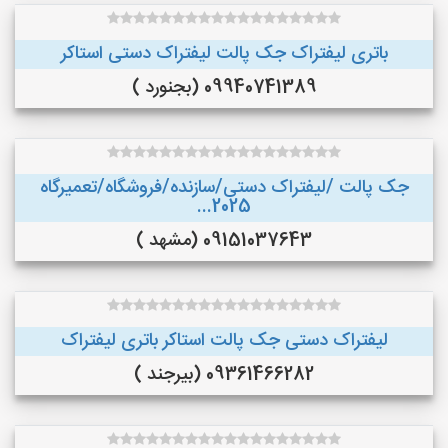
باتری لیفتراک جک پالت لیفتراک دستی استاکر
09940741389 (بجنورد )
جک پالت /لیفتراک دستی/سازنده/فروشگاه/تعمیرگاه
2025...
09151037643 (مشهد )
لیفتراک دستی جک پالت استاکر باتری لیفتراک
09361466282 (بیرجند )