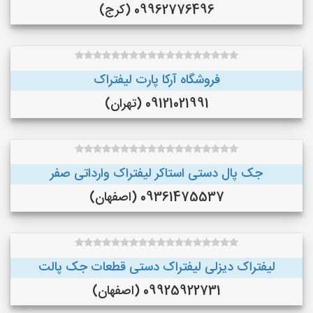
09962776496 (کرج)
فروشگاه آرکا پارت لیفتراک
09121021991 (تهران)
جک پال دستی استاکر لیفتراک وارداتی صفر
09361475537 (اصفهان)
لیفتراک دیزلی لیفتراک دستی قطعات جک پالت
09925922731 (اصفهان)