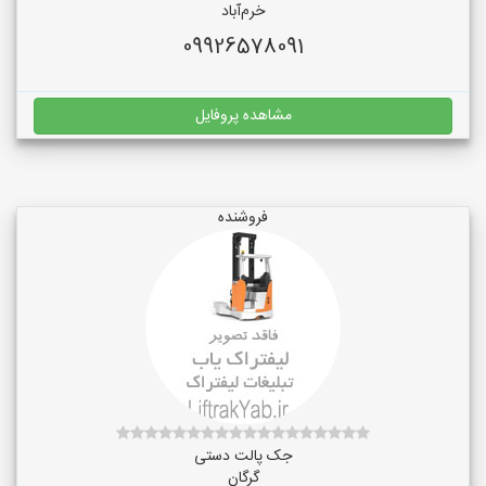
خرم‌آباد
09926578091
مشاهده پروفایل
فروشنده
جک پالت دستی
گرگان