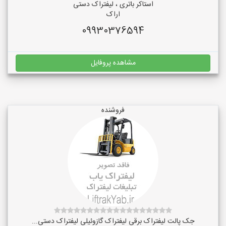
استاکر باتری ، لیفتراک دستی
اراک
09930376594
مشاهده پروفایل
فروشنده
جک پالت لیفتراک برقی لیفتراک گازوئیلی لیفتراک دستی...