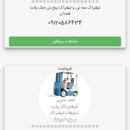
لیفتراک سه تن و لیفتراک پنج تن جک پالت
همدان
09120586434
مشاهده پروفایل
فروشنده