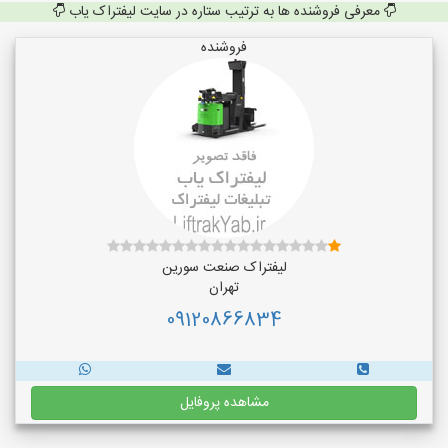
معرفی فروشنده ها به ترتیب ستاره در سایت لیفتراک یاب
فروشنده
لیفتراک صنعت سورین
تهران
09120866834
مشاهده پروفایل