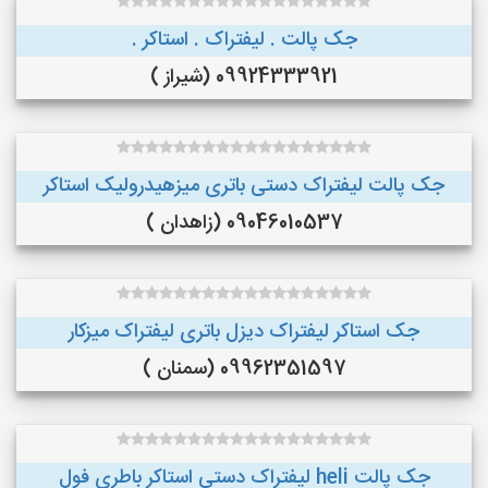
جک پالت . لیفتراک . استاکر .
09924333921 (شیراز )
جک پالت لیفتراک دستی باتری میزهیدرولیک استاکر
09046010537 (زاهدان )
جک استاکر لیفتراک دیزل باتری لیفتراک میزکار
09962351597 (سمنان )
جک پالت heli لیفتراک دستی استاکر باطری فول