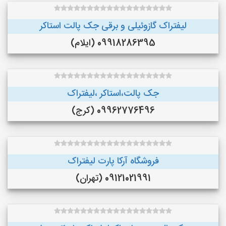
لیفتراک گازوئیلی و برقی جک پالت استاکر
09918286395 (ایلام)
جک پالت،استاکر ،لیفتراک
09962776496 (کرج)
فروشگاه آرکا پارت لیفتراک
09121021991 (تهران)