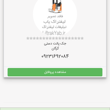
جک پالت دستی
گرگان
09231692084
مشاهده پروفایل