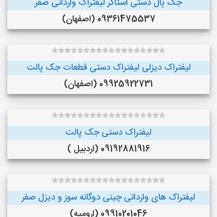
جک پال دستی استاکر لیفتراک وارداتی صفر
09361475537 (اصفهان)
لیفتراک دیزلی لیفتراک دستی قطعات جک پالت
09925922731 (اصفهان)
لیفتراک دستی جک پالت
09192881916 (اردبیل )
لیفتراک های وارداتی چینی دوگانه سوز و دیزل صفر
09910201046 (ارومیه)