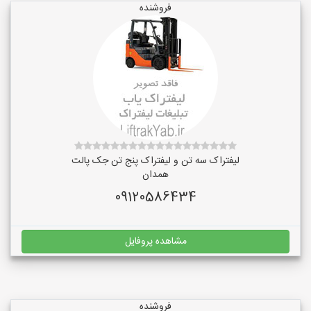
فروشنده
لیفتراک سه تن و لیفتراک پنج تن جک پالت
همدان
09120586434
مشاهده پروفایل
فروشنده