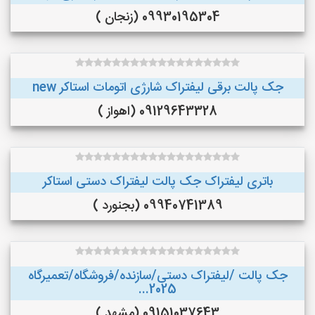
09930195304 (زنجان )
جک پالت برقی لیفتراک شارژی اتومات استاکر new
09129643328 (اهواز )
باتری لیفتراک جک پالت لیفتراک دستی استاکر
09940741389 (بجنورد )
جک پالت /لیفتراک دستی/سازنده/فروشگاه/تعمیرگاه
2025...
09151037643 (مشهد )