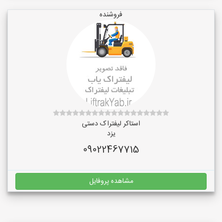
فروشنده
استاکر لیفتراک دستی
یزد
09022467715
مشاهده پروفایل