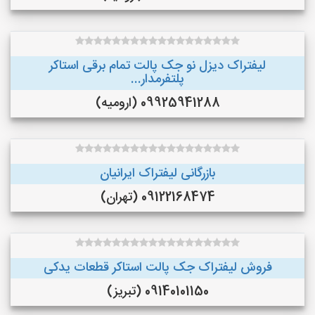
لیفتراک دیزل نو جک پالت تمام برقی استاکر
پلتفرمدار...
09925941288 (ارومیه)
بازرگانی لیفتراک ایرانیان
09122168474 (تهران)
فروش لیفتراک جک پالت استاکر قطعات یدکی
09140101150 (تبریز)