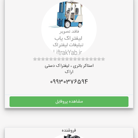
استاکر باتری ، لیفتراک دستی
اراک
09930376594
مشاهده پروفایل
فروشنده