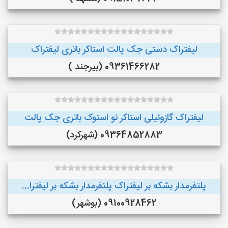
لیفتراک دستی جک پالت استاکر باتری لیفتراک
09361466282 (بیرجند )
لیفتراک گازوئیلی استاکر نو استوک باتری جک پالت
09364852883 (شهرکرد)
پلتفرمدار بشکه بر لیفتراک پلتفرمدار بشکه بر لیفترا...
09100928462 (بوشهر)