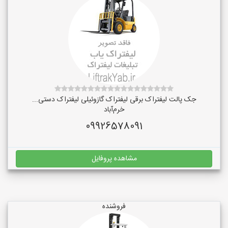
جک پالت لیفتراک برقی لیفتراک گازوئیلی لیفتراک دستی...
خرم‌آباد
09926578091
مشاهده پروفایل
فروشنده