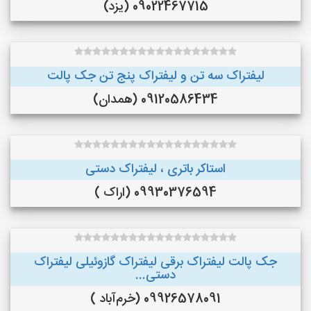
09022467715 (یزد)
لیفتراک سه تن و لیفتراک پنج تن جک پالت
09120586434 (همدان)
استاکر باتری ، لیفتراک دستی
09930376594 (اراک )
جک پالت لیفتراک برقی لیفتراک گازوئیلی لیفتراک
دستی...
09926578091 (خرم‌آباد )