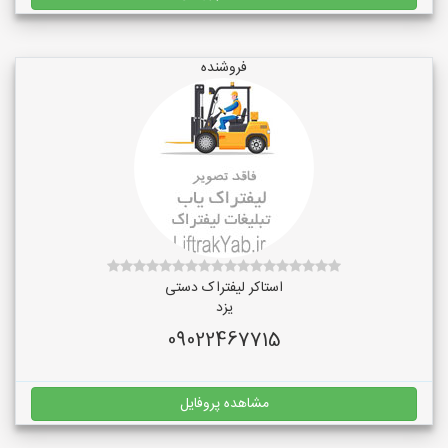
فروشنده
استاکر لیفتراک دستی
یزد
09022467715
مشاهده پروفایل