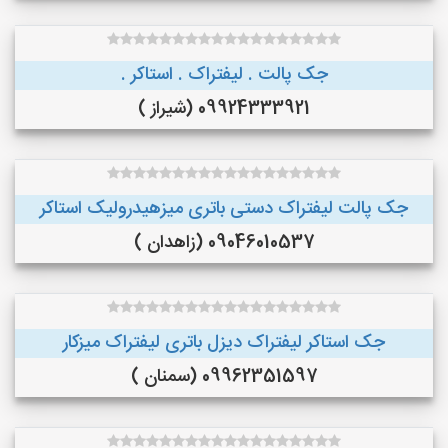
جک پالت . لیفتراک . استاکر .
09924333921 (شیراز )
جک پالت لیفتراک دستی باتری میزهیدرولیک استاکر
09046010537 (زاهدان )
جک استاکر لیفتراک دیزل باتری لیفتراک میزکار
09962351597 (سمنان )