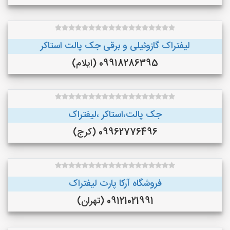
لیفتراک گازوئیلی و برقی جک پالت استاکر
09918286395 (ایلام)
جک پالت،استاکر ،لیفتراک
09962776496 (کرج)
فروشگاه آرکا پارت لیفتراک
09121021991 (تهران)