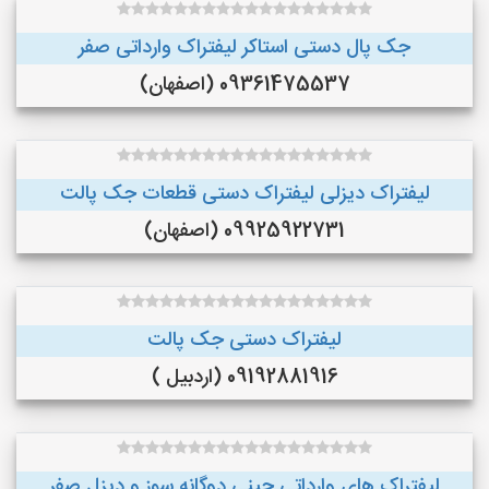
جک پال دستی استاکر لیفتراک وارداتی صفر
09361475537 (اصفهان)
لیفتراک دیزلی لیفتراک دستی قطعات جک پالت
09925922731 (اصفهان)
لیفتراک دستی جک پالت
09192881916 (اردبیل )
لیفتراک های وارداتی چینی دوگانه سوز و دیزل صفر