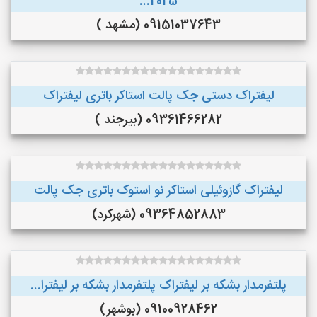
2025...
09151037643 (مشهد )
لیفتراک دستی جک پالت استاکر باتری لیفتراک
09361466282 (بیرجند )
لیفتراک گازوئیلی استاکر نو استوک باتری جک پالت
09364852883 (شهرکرد)
پلتفرمدار بشکه بر لیفتراک پلتفرمدار بشکه بر لیفترا...
09100928462 (بوشهر)