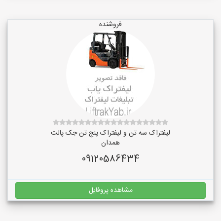
فروشنده
لیفتراک سه تن و لیفتراک پنج تن جک پالت
همدان
09120586434
مشاهده پروفایل