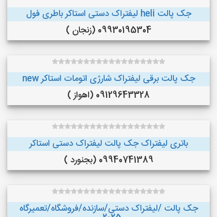
جک پالت heli لیفتراک دستی استاکر باطری فول
09930195304 (زنجان )
جک پالت برقی لیفتراک شارژی اتومات استاکر new
09129643328 (اهواز )
باتری لیفتراک جک پالت لیفتراک دستی استاکر
09940741389 (بجنورد )
جک پالت /لیفتراک دستی/سازنده/فروشگاه/تعمیرگاه