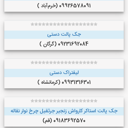
09926578091 (خرم‌آباد )
جک پالت دستی
09231692084 (گرگان )
لیفتراک دستی
09931316301 (کرمانشاه )
جک پالت استاکر کارواش زنجیر جرثقیل چرخ نوار نقاله
09183692570 (قم)