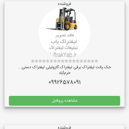
فروشنده
جک پالت لیفتراک برقی لیفتراک گازوئیلی لیفتراک دستی...
خرم‌آباد
09926578091
مشاهده پروفایل
فروشنده