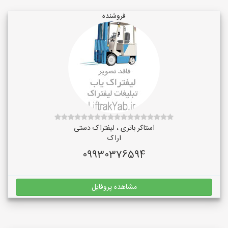
فروشنده
استاکر باتری ، لیفتراک دستی
اراک
09930376594
مشاهده پروفایل