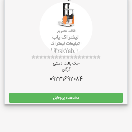
جک پالت دستی
گرگان
09231692084
مشاهده پروفایل