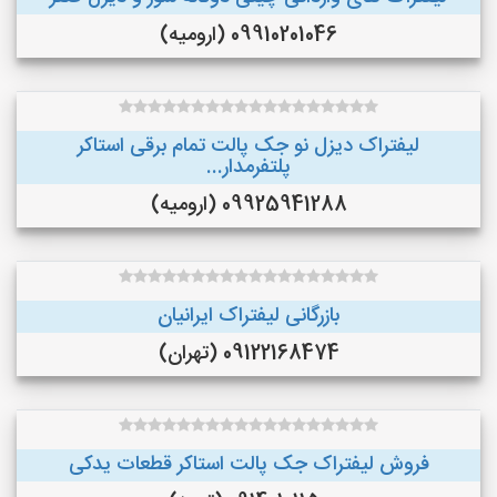
09910201046 (ارومیه)
لیفتراک دیزل نو جک پالت تمام برقی استاکر
پلتفرمدار...
09925941288 (ارومیه)
بازرگانی لیفتراک ایرانیان
09122168474 (تهران)
فروش لیفتراک جک پالت استاکر قطعات یدکی