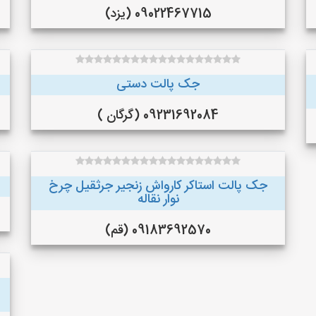
09022467715 (یزد)
جک پالت دستی
09231692084 (گرگان )
جک پالت استاکر کارواش زنجیر جرثقیل چرخ
نوار نقاله
09183692570 (قم)