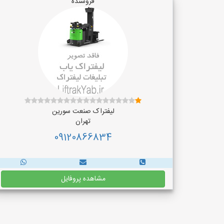
فروشنده
لیفتراک صنعت سورین
تهران
09120866834
مشاهده پروفایل