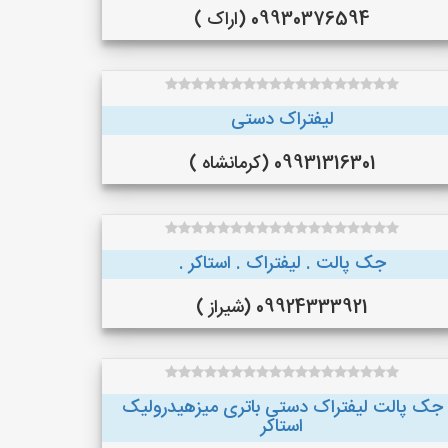
09930376594 (اراک )
لیفتراک دستی
09931316301 (کرمانشاه )
جک پالت . لیفتراک . استاکر .
09924333921 (شیراز )
جک پالت لیفتراک دستی باتری میزهیدرولیک
استاکر