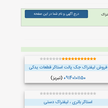
درج آگهی و نام شما در این صفحه
تراک
فروش لیفتراک جک پالت استاکر قطعات یدکی
09140101150
(تبریز)
استاکر باتری ، لیفتراک دستی