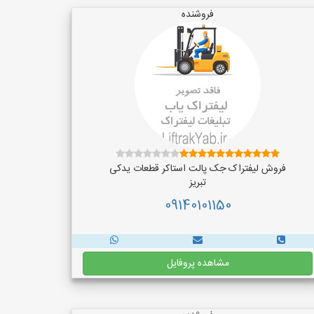
فروشنده
فروش لیفتراک جک پالت استاکر قطعات یدکی
تبریز
09140101150
مشاهده پروفایل