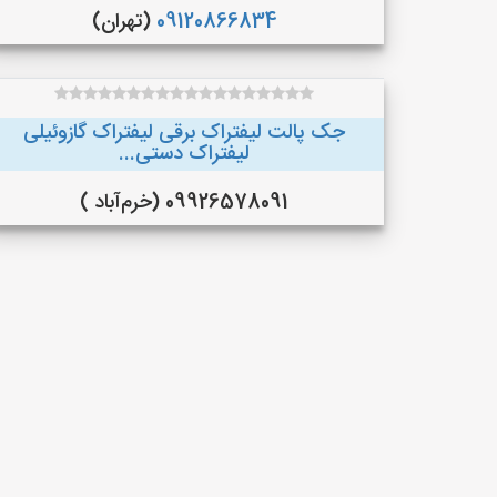
09120866834
(تهران)
جک پالت لیفتراک برقی لیفتراک گازوئیلی
لیفتراک دستی...
09926578091 (خرم‌آباد )