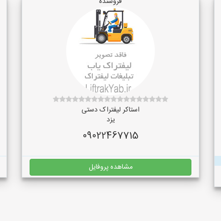
فروشنده
استاکر لیفتراک دستی
یزد
09022467715
مشاهده پروفایل