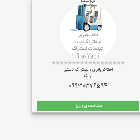
فروشنده
استاکر باتری ، لیفتراک دستی
اراک
09930376594
مشاهده پروفایل