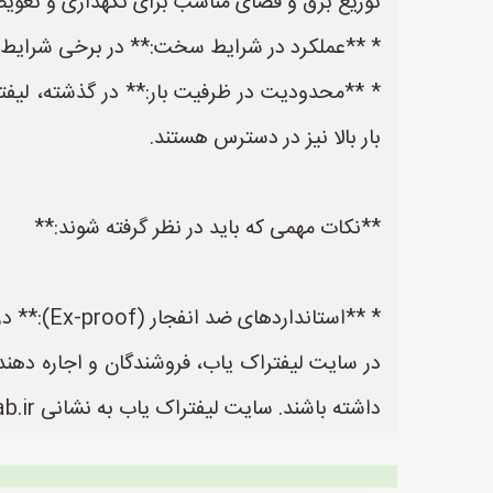
توزیع برق و فضای مناسب برای نگهداری و تعوی
* **عملکرد در شرایط سخت:** در برخی شرایط س
* **محدودیت در ظرفیت بار:** در گذشته، لیفتر
بار بالا نیز در دسترس هستند.
**نکات مهمی که باید در نظر گرفته شوند:**
* **استانداردهای ضد انفجار (Ex-proof):** در محیط‌های پتروش
در سایت لیفتراک یاب، فروشندگان و اجاره دهندگ
داشته باشند. سایت لیفتراک یاب به نشانی https://www.LiftrakYab.ir یک سایت عالی جهت ثبت آگهی و تبلیغات لیفتراک می باشد.