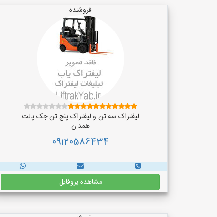
فروشنده
لیفتراک سه تن و لیفتراک پنج تن جک پالت
همدان
09120586434
مشاهده پروفایل