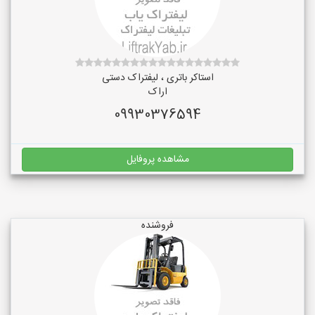
استاکر باتری ، لیفتراک دستی
اراک
09930376594
مشاهده پروفایل
فروشنده