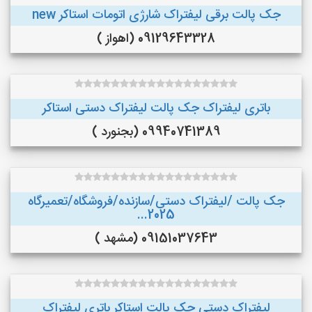
جک پالت برقی لیفتراک شارژی اتومات استاکر new
09129643328 (اهواز )
باتری لیفتراک جک پالت لیفتراک دستی استاکر
09940741389 (بجنورد )
جک پالت /لیفتراک دستی/سازنده/فروشگاه/تعمیرگاه
2025...
09151037643 (مشهد )
لیفتراک دستی جک پالت استاکر باتری لیفتراک