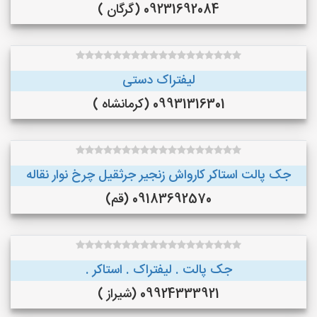
09231692084 (گرگان )
لیفتراک دستی
09931316301 (کرمانشاه )
جک پالت استاکر کارواش زنجیر جرثقیل چرخ نوار نقاله
09183692570 (قم)
جک پالت . لیفتراک . استاکر .
09924333921 (شیراز )