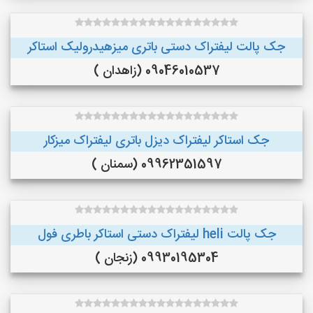
جک پالت لیفتراک دستی باتری میزهیدرولیک استاکر
09046010537 (زاهدان )
جک استاکر لیفتراک دیزل باتری لیفتراک میزکار
09962351597 (سمنان )
جک پالت heli لیفتراک دستی استاکر باطری فول
09930195304 (زنجان )