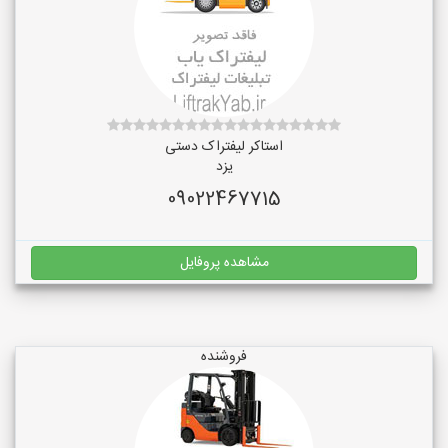
استاکر لیفتراک دستی
یزد
09022467715
مشاهده پروفایل
فروشنده