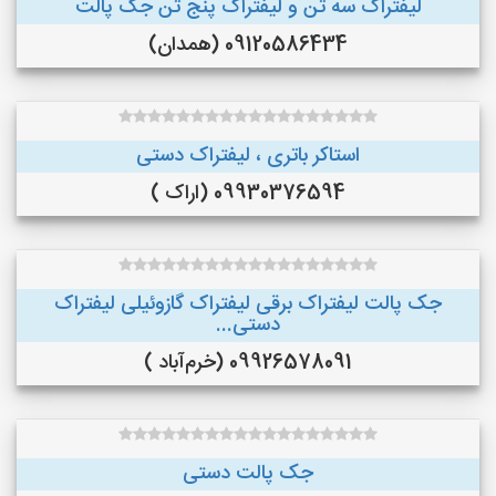
لیفتراک سه تن و لیفتراک پنج تن جک پالت
09120586434 (همدان)
استاکر باتری ، لیفتراک دستی
09930376594 (اراک )
جک پالت لیفتراک برقی لیفتراک گازوئیلی لیفتراک
دستی...
09926578091 (خرم‌آباد )
جک پالت دستی