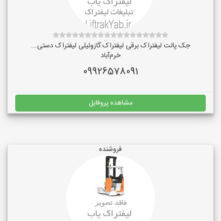
جک پالت لیفتراک برقی لیفتراک گازوئیلی لیفتراک دستی...
خرم‌آباد
09926578091
مشاهده پروفایل
فروشنده