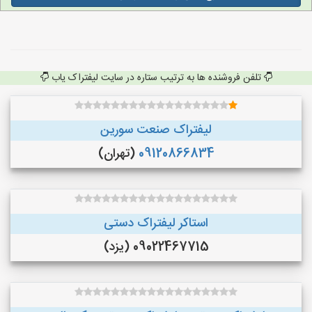
تلفن فروشنده ها به ترتیب ستاره در سایت لیفتراک یاب
لیفتراک صنعت سورین
09120866834
(تهران)
استاکر لیفتراک دستی
09022467715 (یزد)