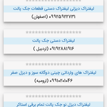
لیفتراک دیزلی لیفتراک دستی قطعات جک پالت
09925922731 (اصفهان)
لیفتراک دستی جک پالت
09192881916 (اردبیل )
لیفتراک های وارداتی چینی دوگانه سوز و دیزل صفر
09910201046 (ارومیه)
لیفتراک دیزل نو جک پالت تمام برقی استاکر