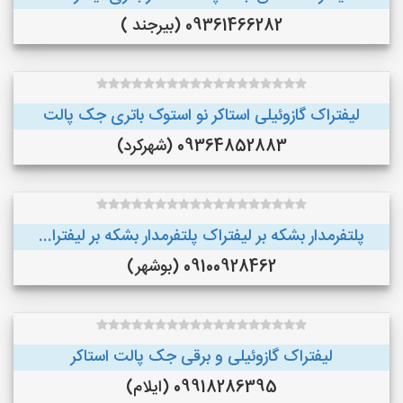
09361466282 (بیرجند )
لیفتراک گازوئیلی استاکر نو استوک باتری جک پالت
09364852883 (شهرکرد)
پلتفرمدار بشکه بر لیفتراک پلتفرمدار بشکه بر لیفترا...
09100928462 (بوشهر)
لیفتراک گازوئیلی و برقی جک پالت استاکر
09918286395 (ایلام)