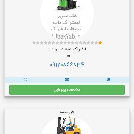
لیفتراک صنعت سورین
تهران
09120866834
مشاهده پروفایل
فروشنده