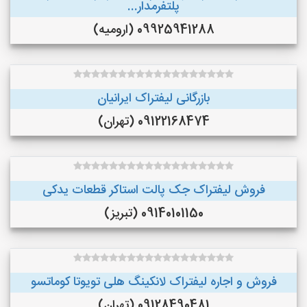
پلتفرمدار...
09925941288 (ارومیه)
بازرگانی لیفتراک ایرانیان
09122168474 (تهران)
فروش لیفتراک جک پالت استاکر قطعات یدکی
09140101150 (تبریز)
فروش و اجاره لیفتراک لانکینگ هلی تویوتا کوماتسو
09128490481 (تهران)