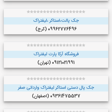
جک پالت،استاکر ،لیفتراک
09962776496 (کرج)
فروشگاه آرکا پارت لیفتراک
09121021991 (تهران)
جک پال دستی استاکر لیفتراک وارداتی صفر
09361475537 (اصفهان)