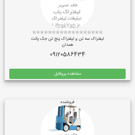
لیفتراک سه تن و لیفتراک پنج تن جک پالت
همدان
09120586434
مشاهده پروفایل
فروشنده