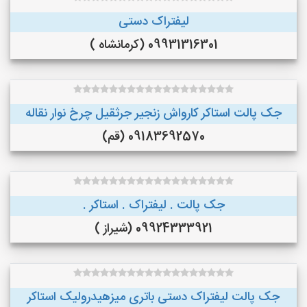
لیفتراک دستی
09931316301 (کرمانشاه )
جک پالت استاکر کارواش زنجیر جرثقیل چرخ نوار نقاله
09183692570 (قم)
جک پالت . لیفتراک . استاکر .
09924333921 (شیراز )
جک پالت لیفتراک دستی باتری میزهیدرولیک استاکر