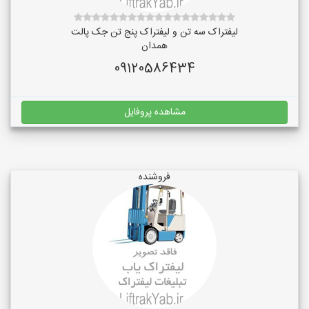
لیفتراک سه تن و لیفتراک پنج تن جک پالت
همدان
09120586434
مشاهده پروفایل
فروشنده