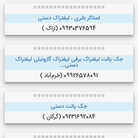
استاکر باتری ، لیفتراک دستی
09930376594 (اراک )
جک پالت لیفتراک برقی لیفتراک گازوئیلی لیفتراک
دستی...
09926578091 (خرم‌آباد )
جک پالت دستی
09231692084 (گرگان )