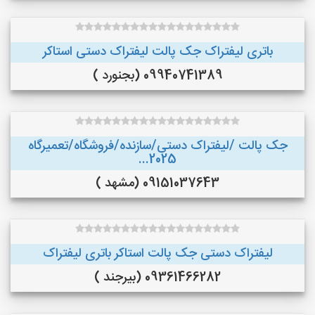
باتری لیفتراک جک پالت لیفتراک دستی استاکر
09940741389 (بجنورد )
جک پالت /لیفتراک دستی/سازنده/فروشگاه/تعمیرگاه
2025...
09151037643 (مشهد )
لیفتراک دستی جک پالت استاکر باتری لیفتراک
09361466282 (بیرجند )