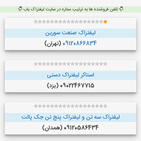
تلفن فروشنده ها به ترتیب ستاره در سایت لیفتراک یاب
لیفتراک صنعت سورین
09120866834
(تهران)
استاکر لیفتراک دستی
09022467715 (یزد)
لیفتراک سه تن و لیفتراک پنج تن جک پالت
09120586434 (همدان)