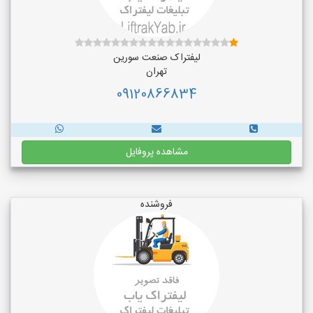
لیفتراک صنعت سورین
تهران
09120866834
مشاهده پروفایل
فروشنده