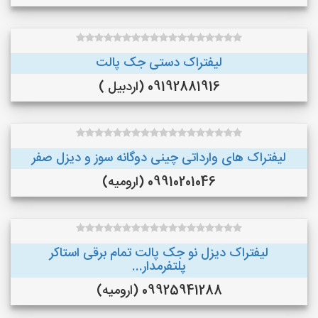
لیفتراک دستی جک پالت
09192881916 (اردبیل )
لیفتراک های وارداتی چینی دوگانه سوز و دیزل صفر
09910201046 (ارومیه)
لیفتراک دیزل نو جک پالت تمام برقی استاکر
پلتفرمدار...
09925941288 (ارومیه)