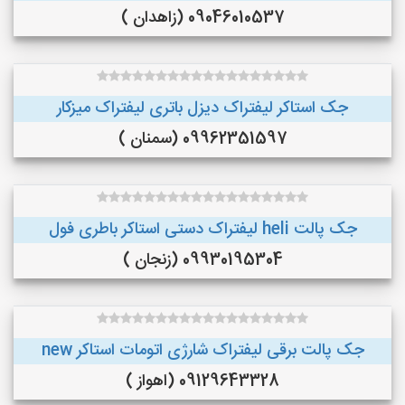
09046010537 (زاهدان )
جک استاکر لیفتراک دیزل باتری لیفتراک میزکار
09962351597 (سمنان )
جک پالت heli لیفتراک دستی استاکر باطری فول
09930195304 (زنجان )
جک پالت برقی لیفتراک شارژی اتومات استاکر new
09129643328 (اهواز )