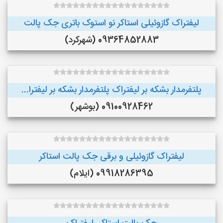
لیفتراک گازوئیلی استاکر نو استوک باتری جک پالت
09364852883 (شهرکرد)
پلتفرمدار بشکه بر لیفتراک پلتفرمدار بشکه بر لیفترا...
09100928462 (بوشهر)
لیفتراک گازوئیلی و برقی جک پالت استاکر
09918286395 (ایلام)