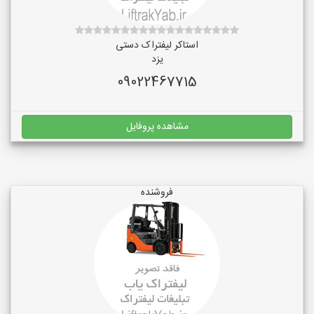
استاکر لیفتراک دستی
یزد
09022467715
مشاهده پروفایل
فروشنده