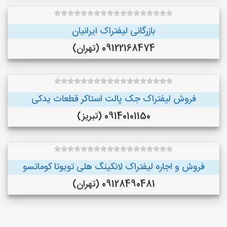
بازرگانی لیفتراک ایرانیان
09122168474 (تهران)
فروش لیفتراک جک پالت استاکر قطعات یدکی
09140101150 (تبریز)
فروش و اجاره لیفتراک لانکینگ هلی تویوتا کوماتسو
09128490481 (تهران)