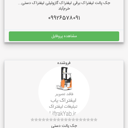
جک پالت لیفتراک برقی لیفتراک گازوئیلی لیفتراک دستی...
خرم‌آباد
09926578091
مشاهده پروفایل
فروشنده
جک پالت دستی