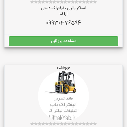
استاکر باتری ، لیفتراک دستی
اراک
09930376594
مشاهده پروفایل
فروشنده