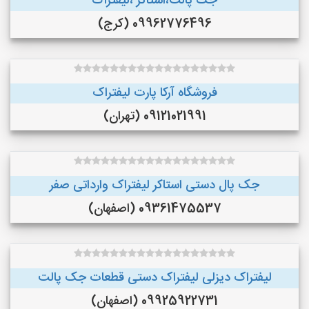
جک پالت،استاکر ،لیفتراک
09962776496 (کرج)
فروشگاه آرکا پارت لیفتراک
09121021991 (تهران)
جک پال دستی استاکر لیفتراک وارداتی صفر
09361475537 (اصفهان)
لیفتراک دیزلی لیفتراک دستی قطعات جک پالت
09925922731 (اصفهان)