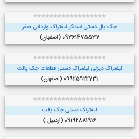
جک پال دستی استاکر لیفتراک وارداتی صفر
09361475537 (اصفهان)
لیفتراک دیزلی لیفتراک دستی قطعات جک پالت
09925922731 (اصفهان)
لیفتراک دستی جک پالت
09192881916 (اردبیل )