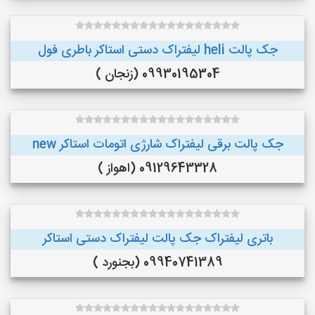
جک پالت heli لیفتراک دستی استاکر باطری فول
09930195304 (زنجان )
جک پالت برقی لیفتراک شارژی اتومات استاکر new
09129643328 (اهواز )
باتری لیفتراک جک پالت لیفتراک دستی استاکر
09940741389 (بجنورد )