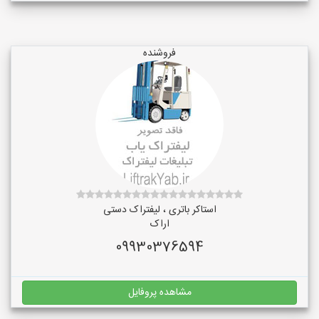
فروشنده
استاکر باتری ، لیفتراک دستی
اراک
09930376594
مشاهده پروفایل