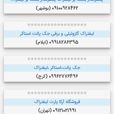
09100928462 (بوشهر)
لیفتراک گازوئیلی و برقی جک پالت استاکر
09918286395 (ایلام)
جک پالت،استاکر ،لیفتراک
09962776496 (کرج)
فروشگاه آرکا پارت لیفتراک
09121021991 (تهران)