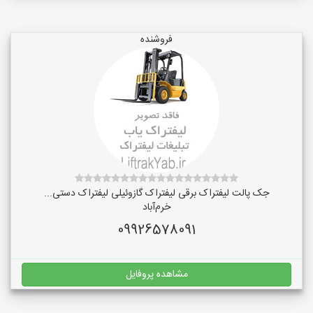
فروشنده
جک پالت لیفتراک برقی لیفتراک گازوئیلی لیفتراک دستی...
خرم‌آباد
09926578091
مشاهده پروفایل