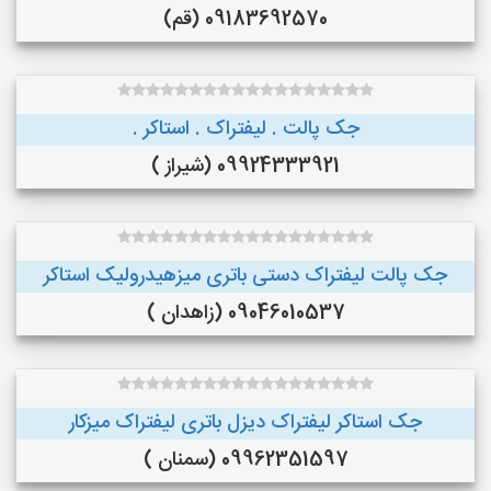
09183692570 (قم)
جک پالت . لیفتراک . استاکر .
09924333921 (شیراز )
جک پالت لیفتراک دستی باتری میزهیدرولیک استاکر
09046010537 (زاهدان )
جک استاکر لیفتراک دیزل باتری لیفتراک میزکار
09962351597 (سمنان )