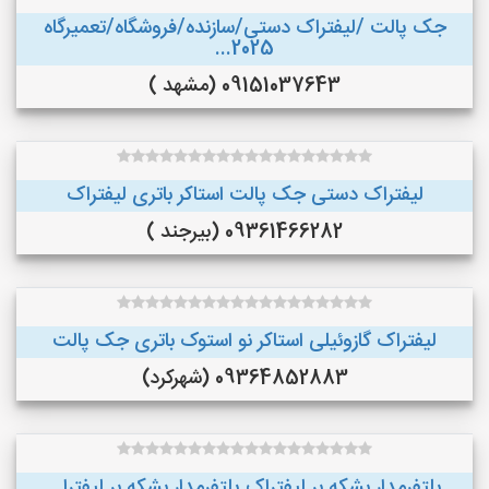
جک پالت /لیفتراک دستی/سازنده/فروشگاه/تعمیرگاه
2025...
09151037643 (مشهد )
لیفتراک دستی جک پالت استاکر باتری لیفتراک
09361466282 (بیرجند )
لیفتراک گازوئیلی استاکر نو استوک باتری جک پالت
09364852883 (شهرکرد)
پلتفرمدار بشکه بر لیفتراک پلتفرمدار بشکه بر لیفترا...