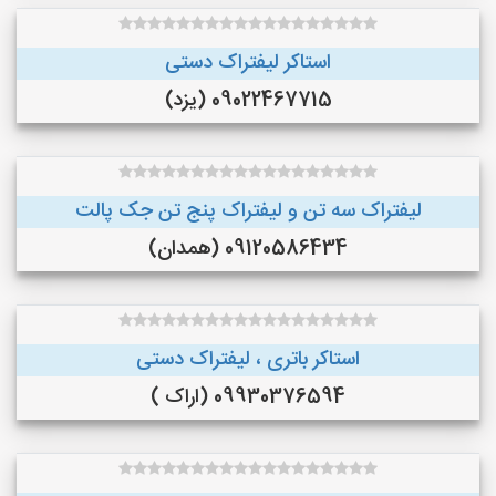
استاکر لیفتراک دستی
09022467715 (یزد)
لیفتراک سه تن و لیفتراک پنج تن جک پالت
09120586434 (همدان)
استاکر باتری ، لیفتراک دستی
09930376594 (اراک )