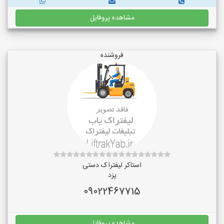
مشاهده پروفایل
فروشنده
استاکر لیفتراک دستی
یزد
09022467715
مشاهده پروفایل