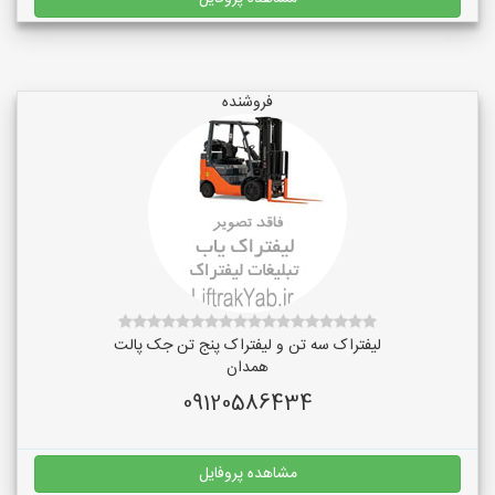
فروشنده
لیفتراک سه تن و لیفتراک پنج تن جک پالت
همدان
09120586434
مشاهده پروفایل