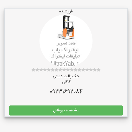
فروشنده
جک پالت دستی
گرگان
09231692084
مشاهده پروفایل