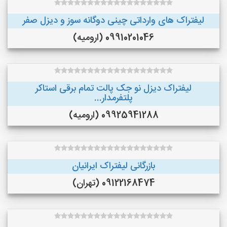
لیفتراک های وارداتی چینی دوگانه سوز و دیزل صفر
09910201046 (ارومیه)
لیفتراک دیزل نو جک پالت تمام برقی استاکر
پلتفرمدار...
09925941288 (ارومیه)
بازرگانی لیفتراک ایرانیان
09122168474 (تهران)