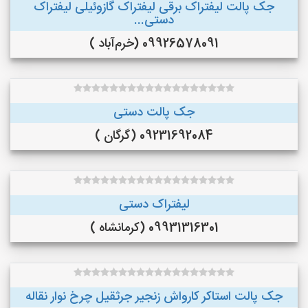
جک پالت لیفتراک برقی لیفتراک گازوئیلی لیفتراک
دستی...
09926578091 (خرم‌آباد )
جک پالت دستی
09231692084 (گرگان )
لیفتراک دستی
09931316301 (کرمانشاه )
جک پالت استاکر کارواش زنجیر جرثقیل چرخ نوار نقاله