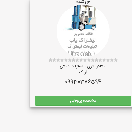
فروشنده
استاکر باتری ، لیفتراک دستی
اراک
09930376594
مشاهده پروفایل