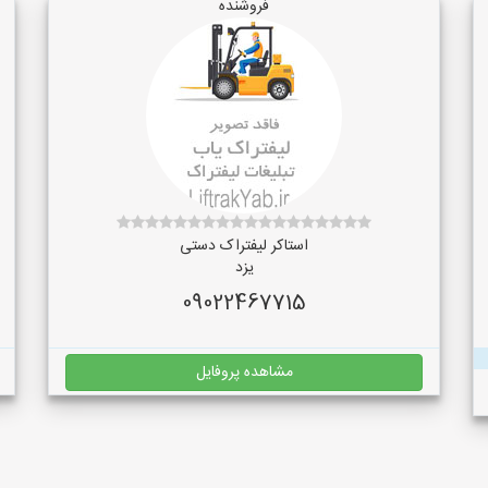
فروشنده
استاکر لیفتراک دستی
یزد
09022467715
مشاهده پروفایل