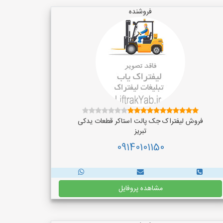
فروشنده
فروش لیفتراک جک پالت استاکر قطعات یدکی
تبریز
09140101150
مشاهده پروفایل