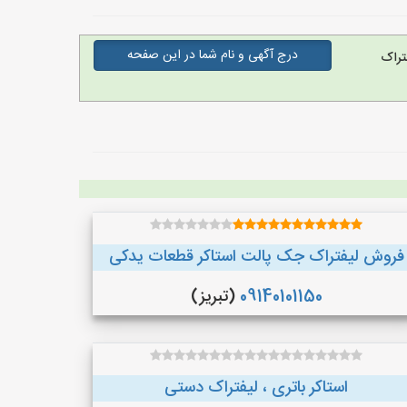
درج آگهی و نام شما در این صفحه
تراک
فروش لیفتراک جک پالت استاکر قطعات یدکی
09140101150
(تبریز)
استاکر باتری ، لیفتراک دستی