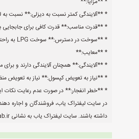
* **مزایا:**
* **آلایندگی کمتر نسبت به دیزلی:** نسبت به لی
* **قدرت مناسب:** قدرت کافی برای جابجایی با
* **سوخت در دسترس:** سوخت LPG به راحتی در دسترس است.
* **معایب:**
* **آلایندگی:** همچنان آلایندگی دارند و برای 
* **نیاز به تعویض کپسول:** نیاز به تعویض منظم
* **خطر انفجار:** در صورت عدم رعایت نکات ا
در سایت لیفتراک یاب، فروشندگان و اجاره دهندگ
داشته باشند. سایت لیفتراک یاب به نشانی https://www.LiftrakYab.ir یک سایت عالی جهت ثبت آگهی و تبلیغات لیفتراک می باشد.