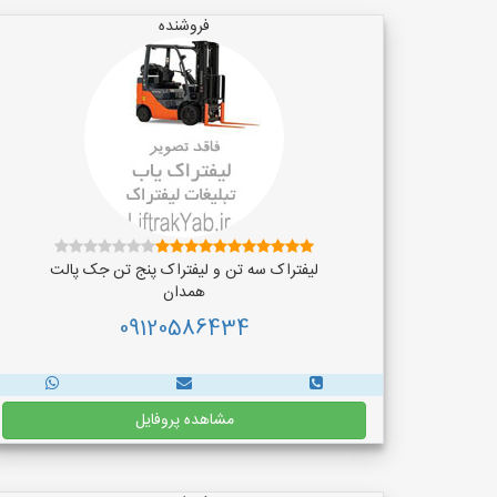
فروشنده
لیفتراک سه تن و لیفتراک پنج تن جک پالت
همدان
09120586434
مشاهده پروفایل