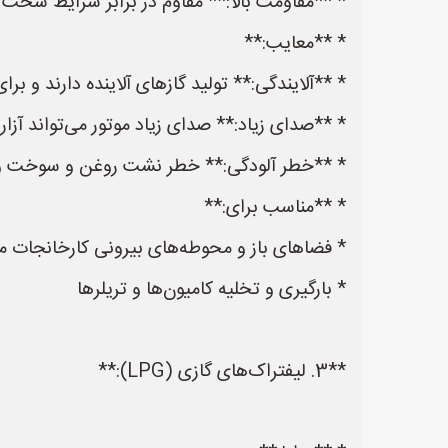
* **مقاومت بالا:** مقاوم در برابر شرایط سخ
* **معایب:**
* **آلایندگی:** تولید گازهای آلاینده دارند و ب
* **صدای زیاد:** صدای زیاد موتور می‌تواند آزار
* **خطر آلودگی:** خطر نشت روغن و سوخت و آ
* **مناسب برای:**
* فضاهای باز و محوطه‌های بیرونی کارخانجات م
* بارگیری و تخلیه کامیون‌ها و تریلرها
**3. لیفتراک‌های گازی (LPG):**