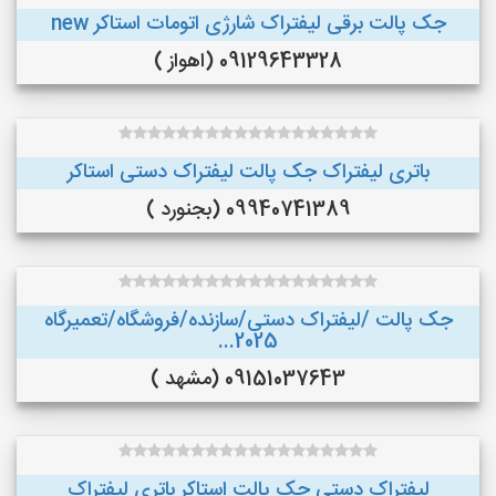
جک پالت برقی لیفتراک شارژی اتومات استاکر new
09129643328 (اهواز )
باتری لیفتراک جک پالت لیفتراک دستی استاکر
09940741389 (بجنورد )
جک پالت /لیفتراک دستی/سازنده/فروشگاه/تعمیرگاه
2025...
09151037643 (مشهد )
لیفتراک دستی جک پالت استاکر باتری لیفتراک