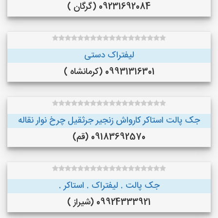
09231692084 (گرگان )
لیفتراک دستی
09931316301 (کرمانشاه )
جک پالت استاکر کارواش زنجیر جرثقیل چرخ نوار نقاله
09183692570 (قم)
جک پالت . لیفتراک . استاکر .
09924333921 (شیراز )