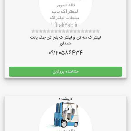
لیفتراک سه تن و لیفتراک پنج تن جک پالت
همدان
09120586434
مشاهده پروفایل
فروشنده