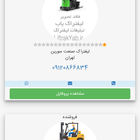
لیفتراک صنعت سورین
تهران
09120866834
مشاهده پروفایل
فروشنده