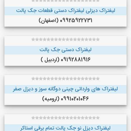
لیفتراک دیزلی لیفتراک دستی قطعات جک پالت
09925922731 (اصفهان)
لیفتراک دستی جک پالت
09192881916 (اردبیل )
لیفتراک های وارداتی چینی دوگانه سوز و دیزل صفر
09910201046 (ارومیه)
لیفتراک دیزل نو جک پالت تمام برقی استاکر