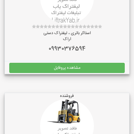
استاکر باتری ، لیفتراک دستی
اراک
09930376594
مشاهده پروفایل
فروشنده