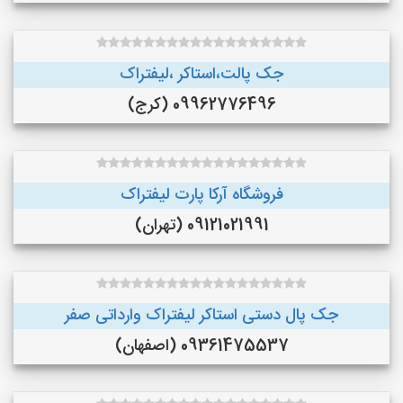
جک پالت،استاکر ،لیفتراک
09962776496 (کرج)
فروشگاه آرکا پارت لیفتراک
09121021991 (تهران)
جک پال دستی استاکر لیفتراک وارداتی صفر
09361475537 (اصفهان)