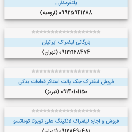
پلتفرمدار...
09925941288 (ارومیه)
بازرگانی لیفتراک ایرانیان
09122168474 (تهران)
فروش لیفتراک جک پالت استاکر قطعات یدکی
09140101150 (تبریز)
فروش و اجاره لیفتراک لانکینگ هلی تویوتا کوماتسو
09128490481 (تهران)