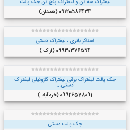
لیفتراک سه تن و لیفتراک پنج تن جک پالت
09120586434 (همدان)
استاکر باتری ، لیفتراک دستی
09930376594 (اراک )
جک پالت لیفتراک برقی لیفتراک گازوئیلی لیفتراک
دستی...
09926578091 (خرم‌آباد )
جک پالت دستی