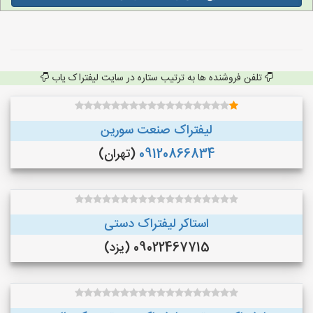
تلفن فروشنده ها به ترتیب ستاره در سایت لیفتراک یاب
لیفتراک صنعت سورین
09120866834
(تهران)
استاکر لیفتراک دستی
09022467715 (یزد)