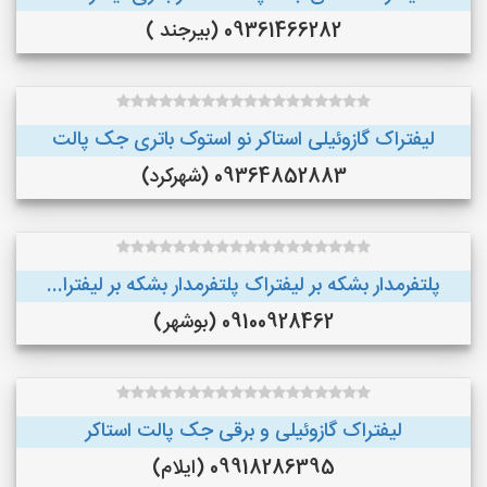
09361466282 (بیرجند )
لیفتراک گازوئیلی استاکر نو استوک باتری جک پالت
09364852883 (شهرکرد)
پلتفرمدار بشکه بر لیفتراک پلتفرمدار بشکه بر لیفترا...
09100928462 (بوشهر)
لیفتراک گازوئیلی و برقی جک پالت استاکر
09918286395 (ایلام)