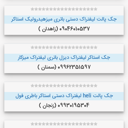
جک پالت لیفتراک دستی باتری میزهیدرولیک استاکر
09046010537 (زاهدان )
جک استاکر لیفتراک دیزل باتری لیفتراک میزکار
09962351597 (سمنان )
جک پالت heli لیفتراک دستی استاکر باطری فول
09930195304 (زنجان )