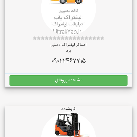
استاکر لیفتراک دستی
یزد
09022467715
مشاهده پروفایل
فروشنده