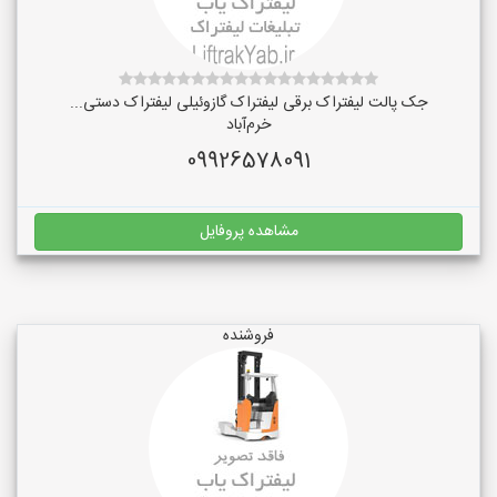
جک پالت لیفتراک برقی لیفتراک گازوئیلی لیفتراک دستی...
خرم‌آباد
09926578091
مشاهده پروفایل
فروشنده