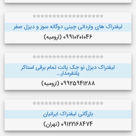
لیفتراک های وارداتی چینی دوگانه سوز و دیزل صفر
09910201046 (ارومیه)
لیفتراک دیزل نو جک پالت تمام برقی استاکر
پلتفرمدار...
09925941288 (ارومیه)
بازرگانی لیفتراک ایرانیان
09122168474 (تهران)