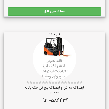
مشاهده پروفایل
فروشنده
لیفتراک سه تن و لیفتراک پنج تن جک پالت
همدان
09120586434