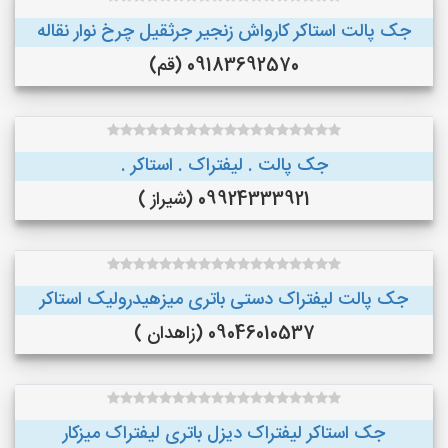
جک پالت استاکر کارواش زنجیر جرثقیل چرخ نوار نقاله
09183692570 (قم)
جک پالت . لیفتراک . استاکر .
09924333921 (شیراز )
جک پالت لیفتراک دستی باتری میزهیدرولیک استاکر
09046010537 (زاهدان )
جک استاکر لیفتراک دیزل باتری لیفتراک میزکار