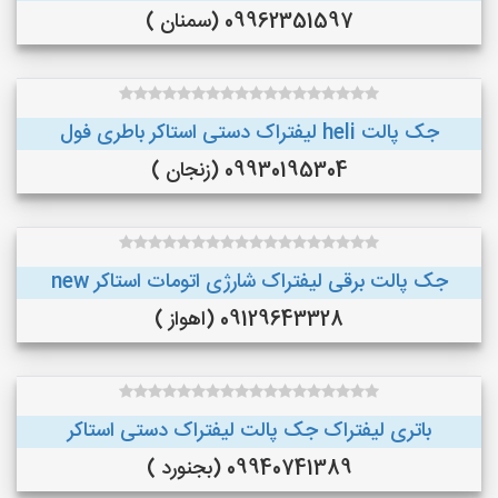
09962351597 (سمنان )
جک پالت heli لیفتراک دستی استاکر باطری فول
09930195304 (زنجان )
جک پالت برقی لیفتراک شارژی اتومات استاکر new
09129643328 (اهواز )
باتری لیفتراک جک پالت لیفتراک دستی استاکر
09940741389 (بجنورد )