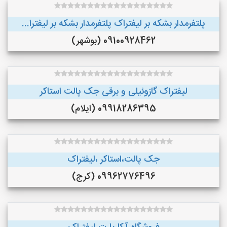
پلتفرمدار بشکه بر لیفتراک پلتفرمدار بشکه بر لیفترا...
09100928462 (بوشهر)
لیفتراک گازوئیلی و برقی جک پالت استاکر
09918286395 (ایلام)
جک پالت،استاکر ،لیفتراک
09962776496 (کرج)