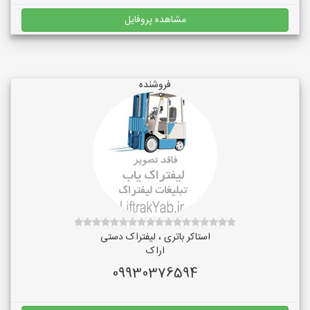
مشاهده پروفایل
فروشنده
استاکر باتری ، لیفتراک دستی
اراک
09930376594