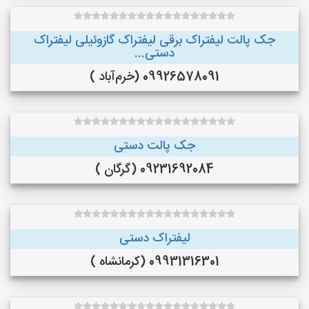
جک پالت لیفتراک برقی لیفتراک گازوئیلی لیفتراک
دستی...
09926578091 (خرم‌آباد )
جک پالت دستی
09231692084 (گرگان )
لیفتراک دستی
09931316301 (کرمانشاه )