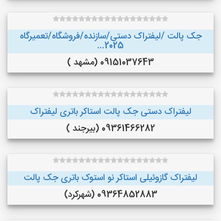
جک پالت /لیفتراک دستی/سازنده/فروشگاه/تعمیرگاه
2025...
09151037643 (مشهد )
لیفتراک دستی جک پالت استاکر باتری لیفتراک
09361466282 (بیرجند )
لیفتراک گازوئیلی استاکر نو استوک باتری جک پالت
09364852883 (شهرکرد)