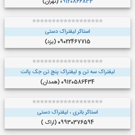
09120866834
(تهران)
استاکر لیفتراک دستی
09022467715 (یزد)
لیفتراک سه تن و لیفتراک پنج تن جک پالت
09120586434 (همدان)
استاکر باتری ، لیفتراک دستی
09930376594 (اراک )