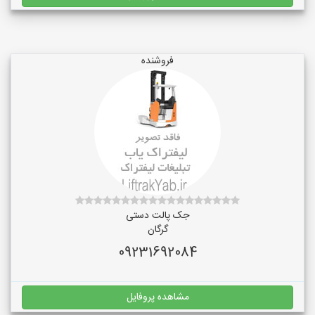
فروشنده
جک پالت دستی
گرگان
09231692084
مشاهده پروفایل