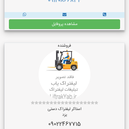
09120866834
مشاهده پروفایل
فروشنده
استاکر لیفتراک دستی
یزد
09022467715