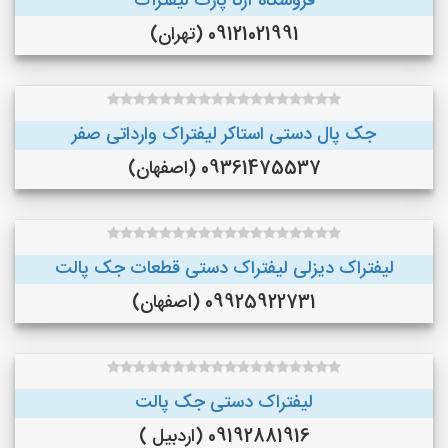
فروشگاه آرکا پارت لیفتراک
09121021991 (تهران)
جک پال دستی استاکر لیفتراک وارداتی صفر
09361475537 (اصفهان)
لیفتراک دیزلی لیفتراک دستی قطعات جک پالت
09925922731 (اصفهان)
لیفتراک دستی جک پالت
09192881916 (اردبیل )