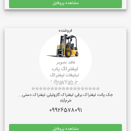
مشاهده پروفایل
فروشنده
جک پالت لیفتراک برقی لیفتراک گازوئیلی لیفتراک دستی...
خرم‌آباد
09926578091
مشاهده پروفایل