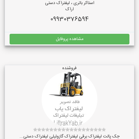
استاکر باتری ، لیفتراک دستی
اراک
09930376594
مشاهده پروفایل
فروشنده
جک پالت لیفتراک برقی لیفتراک گازوئیلی لیفتراک دستی...