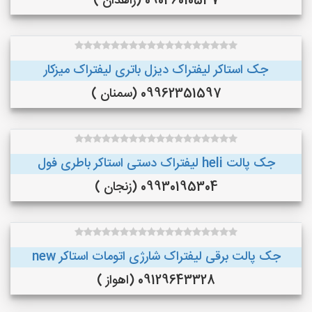
09046010537 (زاهدان )
جک استاکر لیفتراک دیزل باتری لیفتراک میزکار
09962351597 (سمنان )
جک پالت heli لیفتراک دستی استاکر باطری فول
09930195304 (زنجان )
جک پالت برقی لیفتراک شارژی اتومات استاکر new
09129643328 (اهواز )