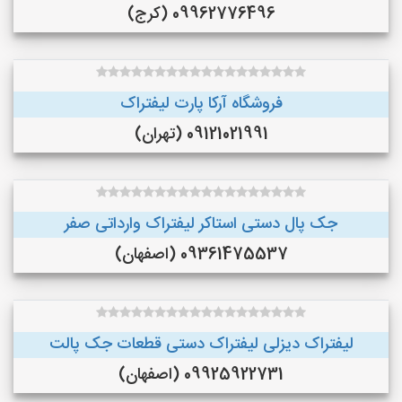
09962776496 (کرج)
فروشگاه آرکا پارت لیفتراک
09121021991 (تهران)
جک پال دستی استاکر لیفتراک وارداتی صفر
09361475537 (اصفهان)
لیفتراک دیزلی لیفتراک دستی قطعات جک پالت
09925922731 (اصفهان)