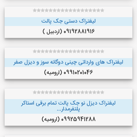
لیفتراک دستی جک پالت
09192881916 (اردبیل )
لیفتراک های وارداتی چینی دوگانه سوز و دیزل صفر
09910201046 (ارومیه)
لیفتراک دیزل نو جک پالت تمام برقی استاکر
پلتفرمدار...
09925941288 (ارومیه)