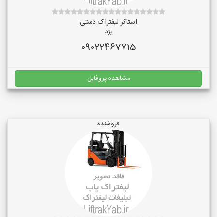
استاکر لیفتراک دستی
یزد
09022467715
مشاهده پروفایل
فروشنده