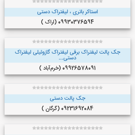
استاکر باتری ، لیفتراک دستی
09930376594 (اراک )
جک پالت لیفتراک برقی لیفتراک گازوئیلی لیفتراک
دستی...
09926578091 (خرم‌آباد )
جک پالت دستی
09231692084 (گرگان )