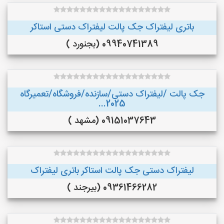
باتری لیفتراک جک پالت لیفتراک دستی استاکر
09940741389 (بجنورد )
جک پالت /لیفتراک دستی/سازنده/فروشگاه/تعمیرگاه
2025...
09151037643 (مشهد )
لیفتراک دستی جک پالت استاکر باتری لیفتراک
09361466282 (بیرجند )