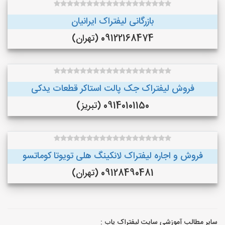
بازرگانی لیفتراک ایرانیان
09122168474 (تهران)
فروش لیفتراک جک پالت استاکر قطعات یدکی
09140101150 (تبریز)
فروش و اجاره لیفتراک لانکینگ هلی تویوتا کوماتسو
09128490481 (تهران)
سایر مطالب آموزشی سایت لیفتراک یاب :