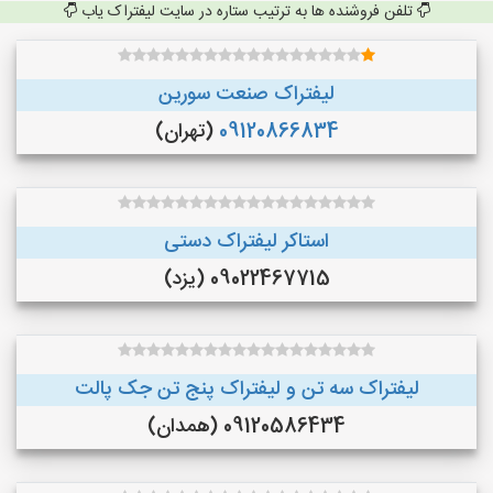
تلفن فروشنده ها به ترتیب ستاره در سایت لیفتراک یاب
لیفتراک صنعت سورین
09120866834
(تهران)
استاکر لیفتراک دستی
09022467715 (یزد)
لیفتراک سه تن و لیفتراک پنج تن جک پالت
09120586434 (همدان)