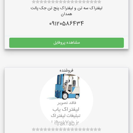
لیفتراک سه تن و لیفتراک پنج تن جک پالت
همدان
09120586434
مشاهده پروفایل
فروشنده