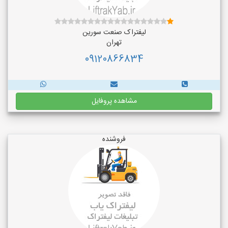
لیفتراک صنعت سورین
تهران
09120866834
مشاهده پروفایل
فروشنده