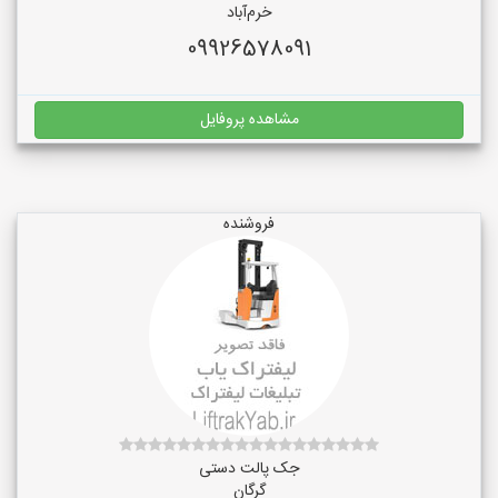
خرم‌آباد
09926578091
مشاهده پروفایل
فروشنده
جک پالت دستی
گرگان