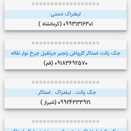
لیفتراک دستی
09931316301 (کرمانشاه )
جک پالت استاکر کارواش زنجیر جرثقیل چرخ نوار نقاله
09183692570 (قم)
جک پالت . لیفتراک . استاکر .
09924333921 (شیراز )