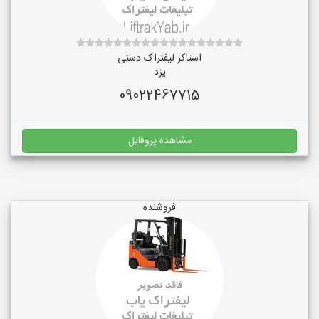
استاکر لیفتراک دستی
یزد
09022467715
مشاهده پروفایل
فروشنده