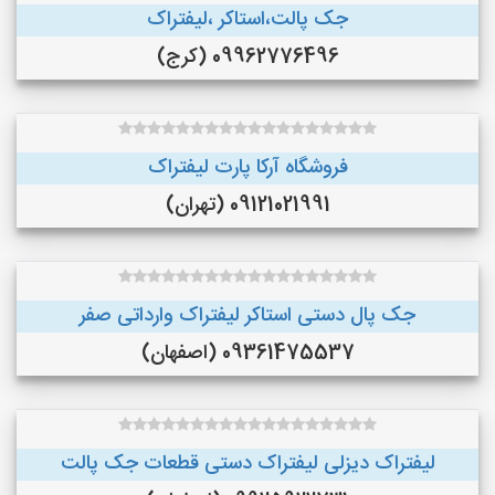
جک پالت،استاکر ،لیفتراک
09962776496 (کرج)
فروشگاه آرکا پارت لیفتراک
09121021991 (تهران)
جک پال دستی استاکر لیفتراک وارداتی صفر
09361475537 (اصفهان)
لیفتراک دیزلی لیفتراک دستی قطعات جک پالت