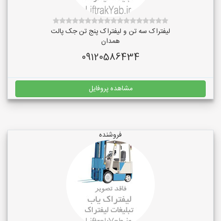
لیفتراک سه تن و لیفتراک پنج تن جک پالت
همدان
09120586434
مشاهده پروفایل
فروشنده