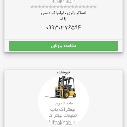
استاکر باتری ، لیفتراک دستی
اراک
09930376594
مشاهده پروفایل
فروشنده