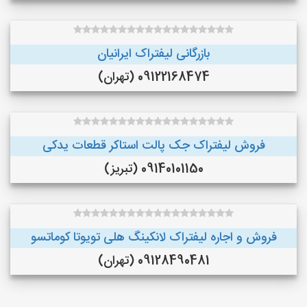
بازرگانی لیفتراک ایرانیان
09122168474 (تهران)
فروش لیفتراک جک پالت استاکر قطعات یدکی
09140101150 (تبریز)
فروش و اجاره لیفتراک لانکینگ هلی تویوتا کوماتسو
09128490481 (تهران)