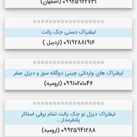
09925922731 (اصفهان)
لیفتراک دستی جک پالت
09192881916 (اردبیل )
لیفتراک های وارداتی چینی دوگانه سوز و دیزل صفر
09910201046 (ارومیه)
لیفتراک دیزل نو جک پالت تمام برقی استاکر
پلتفرمدار...
09925941288 (ارومیه)