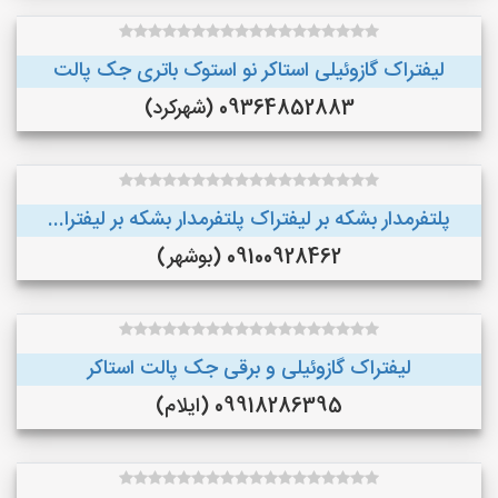
لیفتراک گازوئیلی استاکر نو استوک باتری جک پالت
09364852883 (شهرکرد)
پلتفرمدار بشکه بر لیفتراک پلتفرمدار بشکه بر لیفترا...
09100928462 (بوشهر)
لیفتراک گازوئیلی و برقی جک پالت استاکر
09918286395 (ایلام)