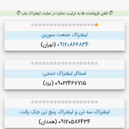
تلفن فروشنده ها به ترتیب ستاره در سایت لیفتراک یاب
لیفتراک صنعت سورین
09120866834
(تهران)
استاکر لیفتراک دستی
09022467715 (یزد)
لیفتراک سه تن و لیفتراک پنج تن جک پالت
09120586434 (همدان)