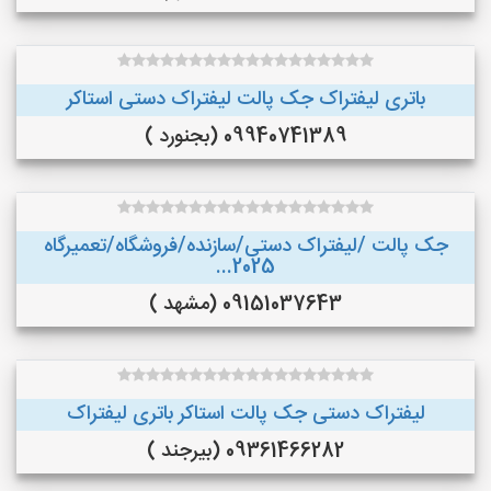
باتری لیفتراک جک پالت لیفتراک دستی استاکر
09940741389 (بجنورد )
جک پالت /لیفتراک دستی/سازنده/فروشگاه/تعمیرگاه
2025...
09151037643 (مشهد )
لیفتراک دستی جک پالت استاکر باتری لیفتراک
09361466282 (بیرجند )