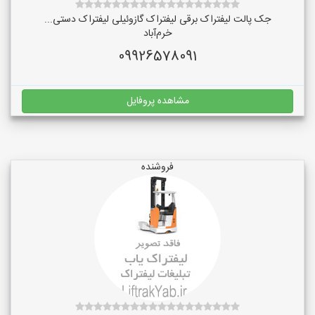
جک پالت لیفتراک برقی لیفتراک گازوئیلی لیفتراک دستی...
خرم‌آباد
09926578091
مشاهده پروفایل
فروشنده