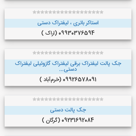
استاکر باتری ، لیفتراک دستی
09930376594 (اراک )
جک پالت لیفتراک برقی لیفتراک گازوئیلی لیفتراک
دستی...
09926578091 (خرم‌آباد )
جک پالت دستی
09231692084 (گرگان )