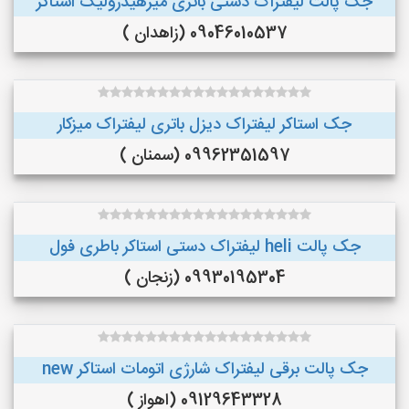
جک پالت لیفتراک دستی باتری میزهیدرولیک استاکر
09046010537 (زاهدان )
جک استاکر لیفتراک دیزل باتری لیفتراک میزکار
09962351597 (سمنان )
جک پالت heli لیفتراک دستی استاکر باطری فول
09930195304 (زنجان )
جک پالت برقی لیفتراک شارژی اتومات استاکر new
09129643328 (اهواز )