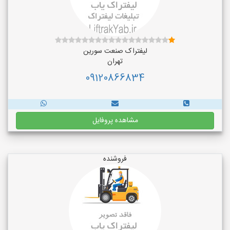
لیفتراک صنعت سورین
تهران
09120866834
مشاهده پروفایل
فروشنده