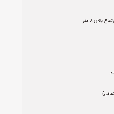
ه.
مانی).