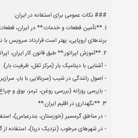
### نکات عمومی برای استفاده در ایران:
برندهای اروپایی، بهتر است قرارداد سرویس با ن
2. **آموزش اپراتور:** طبق قانون کار ایران، اپراتور باید **گواهینامه مهارت** (از سازمان فنی و حرفه‌ای) داشته باشد. حداقل آموزش شامل موارد زیر است:
- آشنایی با دینامیک بار (مرکز ثقل، ظرفیت بار).
- اصول رانندگی در شیب (سربالایی با بار، سرازیر
- بازرسی روزانه (بررسی روغن، ترمز، بوق و چراغ‌
3. **نگهداری در اقلیم ایران:**
- در مناطق گرمسیر (خوزستان، بندرعباس)، استفاده از مایعات خنک
- در شهرهای مرطوب (نزدیک دریا)، استفاده از