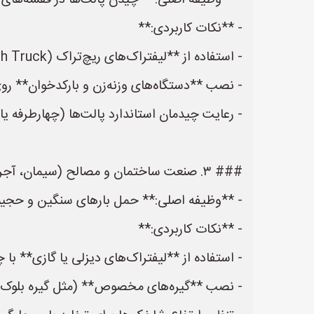
- **وظیفه اصلی:** چیدن پالت‌ها در قفسه‌های بلن
- **نکات کاربردی:**
- استفاده از **لیفتراک‌های ریچ‌تراک (Reach Truck)** یا **نرده‌ای (Order Picker)** برای دسترسی به ارتفاع بالای ۸ متر.
- نصب **دستگاه‌های وزنه‌زن و بارکدخوان** رو
- رعایت چیدمان استاندارد پالت‌ها (چهارطرفه ی
### ۳. صنعت ساختمان و مصالح (سیمان، آجر، بلوک سیمانی، کاشی و سرامیک)
- **وظیفه اصلی:** حمل بارهای سنگین و حجیم 
- **نکات کاربردی:**
- استفاده از **لیفتراک‌های دیزلی یا گازی** با
- نصب **گیره‌های مخصوص** (مثل گیره بلوک یا