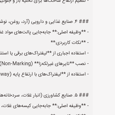
- تنظیم ارتفاع شاخک‌ها برای تخلیه بار و جلو
### ۴. صنایع غذایی و دارویی (آرد، روغن، نوشابه، مواد دارویی)
- **وظیفه اصلی:** جابه‌جایی پالت‌های مواد غذ
- **نکات کاربردی:**
- استفاده اجباری از **لیفتراک‌های برقی یا است
- نصب **تایرهای غیرلکه‌زا** (Non-Marking) برای جلوگیری از خراب شدن کف سالن‌های بهداشتی.
- استفاده از **لیفتراک‌های با ارتفاع پایه (Gangway)** برای قرار دادن بار روی قفسه‌های بلند.
### ۵. صنایع کشاورزی (انبار غلات، سردخانه‌ها، بسته‌بندی محصولات)
- **وظیفه اصلی:** جابه‌جایی کیسه‌های غلات، ک