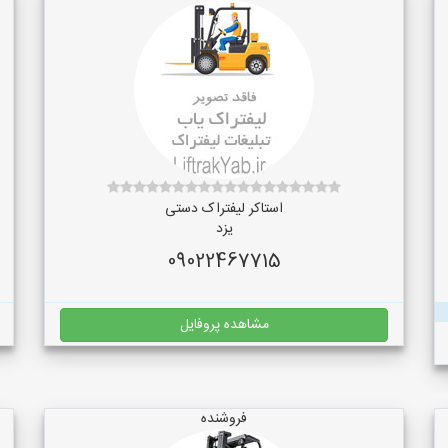
استاکر لیفتراک دستی
یزد
09022467715
مشاهده پروفایل
فروشنده