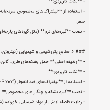
- **نکات کاربردی:**
- استفاده از **لیفتراک‌های مخصوص سردخانه**
صفر.
- نصب **گیره‌های نرم** (مثل گیره‌های پارچه‌ای 
### ۶. صنایع پتروشیمی و شیمیایی (نیتروژن، گازهای صنعتی، بشکه‌های شیمیایی)
- **وظیفه اصلی:** حمل بشکه‌های فلزی، گالن‌
- **نکات کاربردی:**
- استفاده از **لیفتراک‌های ضد انفجار (EX-Proof)** با استانداردهای ATEX یا IECEx برای محیط‌های قابل اشتعال.
- نصب **گیره بشکه و چنگال‌های مخصوص** برا
- رعایت فاصله ایمنی از مواد شیمیایی خورنده 