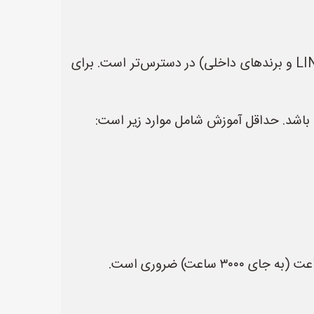
1. **تأمین قطعات و خدمات:** در ایران، قطعات لیفتراک‌های برندهای چینی (LINDE، TOYOTA، KOMATSU و برندهای داخلی) در دسترس‌تر است. برای