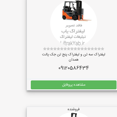
لیفتراک سه تن و لیفتراک پنج تن جک پالت
همدان
09120586434
مشاهده پروفایل
فروشنده