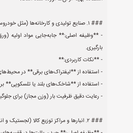
### ۱. صنایع تولیدی و کارخانه‌ها (مثل خودروسازی، لوازم خانگی، قطعات صنعتی)
- **وظیفه اصلی:** جابه‌جایی مواد اولیه (ورق
بارگیری.
- **نکات کاربردی:**
- استفاده از **لیفتراک‌های برقی** در محیط‌ها
- استفاده از **شاخک‌های بلند یا تلسکوپی** بر
- رعایت دقیق ظرفیت بار (وزن مجاز) برای جلوگیر
### ۲. انبارها و مراکز توزیع کالا (لجستیک و انبارداری)