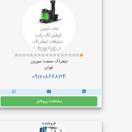
لیفتراک صنعت سورین
تهران
09120866834
مشاهده پروفایل
فروشنده