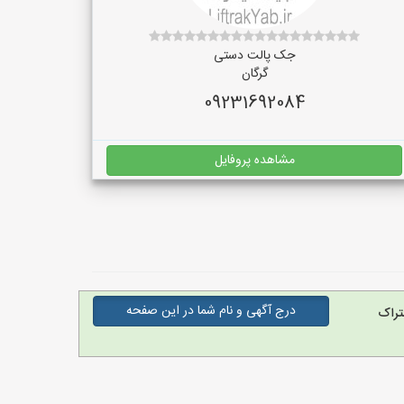
جک پالت دستی
گرگان
09231692084
مشاهده پروفایل
درج آگهی و نام شما در این صفحه
تراک