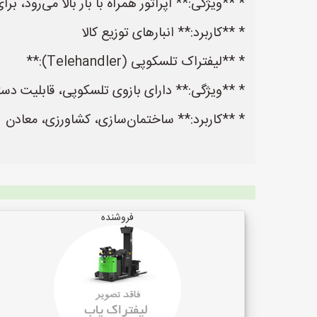
* **ویژگی:** اپراتور همراه با بار بالا می‌رود، ب
* **کاربرد:** انبارهای توزیع کالا
* **لیفتراک تلسکوپی (Telehandler):**
* **ویژگی:** دارای بازوی تلسکوپی، قابلیت دس
* **کاربرد:** ساختمان‌سازی، کشاورزی، معادن
فروشنده