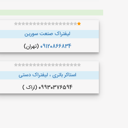
لیفتراک صنعت سورین
09120866834
(تهران)
استاکر باتری ، لیفتراک دستی
09930376594 (اراک )