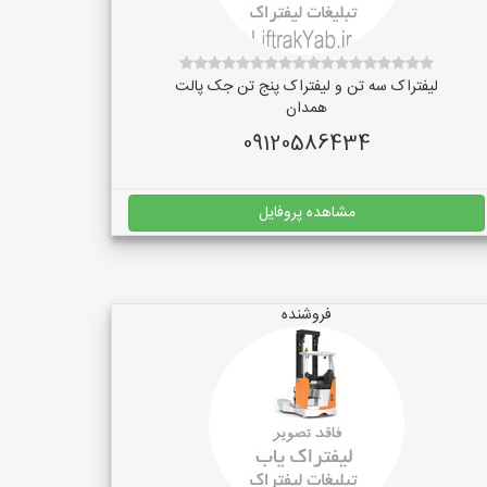
لیفتراک سه تن و لیفتراک پنج تن جک پالت
همدان
09120586434
مشاهده پروفایل
فروشنده