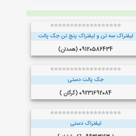
لیفتراک سه تن و لیفتراک پنج تن جک پالت
09120586434 (همدان)
جک پالت دستی
09231692084 (گرگان )
لیفتراک دستی