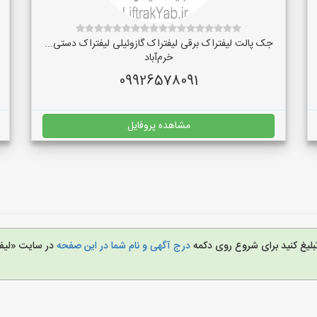
جک پالت لیفتراک برقی لیفتراک گازوئیلی لیفتراک دستی...
خرم‌آباد
09926578091
مشاهده پروفایل
تبلیغ کنید برای شروع روی دکمه
درج آگهی و نام شما در این صفحه
در سایت «لیف