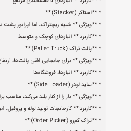
* **کاربرد:** انبارهای با قفسه‌بندی مرتفع
* **استاکر (Stacker):**
* **ویژگی:** شبیه ریچتراک، اما اپراتور پشت د
* **کاربرد:** انبارهای کوچک و متوسط
* **پالت تراک (Pallet Truck):**
* **ویژگی:** برای جابجایی افقی پالت‌ها، ارتفا
* **کاربرد:** انبارها، فروشگاه‌ها
* **ساید لودر (Side Loader):**
* **ویژگی:** بار را از کنار بلند می‌کند، مناسب بر
* **کاربرد:** کارخانجات تولید لوله و پروفیل، انبا
* **تراک کم‌رو (Order Picker):**