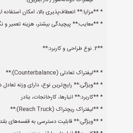
* **لیفتراک دوگانه‌سوز (گاز/بنزین):**
* **مزایا:** انعطاف‌پذیری بالا، امکان استفاده
* **معایب:** پیچیدگی بیشتر، هزینه تعمیر و نگه
**2. نوع طراحی و کاربرد:**
* **لیفتراک تعادلی (Counterbalance):**
* **ویژگی:** رایج‌ترین نوع، دارای وزنه تعادل
* **کاربرد:** انبارها، کارخانجات، بنادر
* **لیفتراک ریچتراک (Reach Truck):**
* **ویژگی:** قابلیت دسترسی به قفسه‌های بلند، 