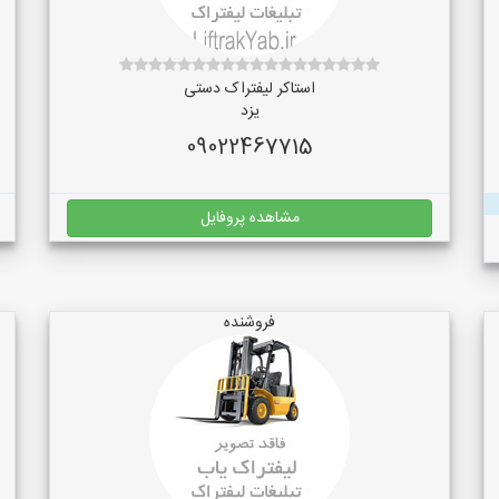
استاکر لیفتراک دستی
یزد
09022467715
مشاهده پروفایل
فروشنده