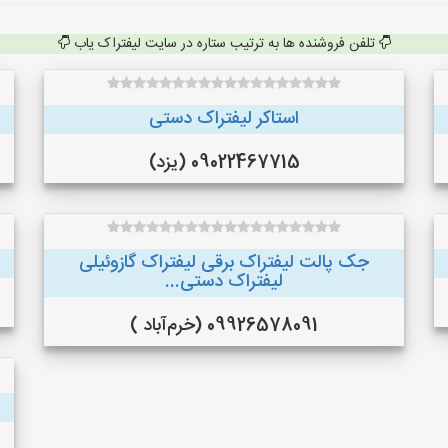
تلفن فروشنده ها به ترتیب ستاره در سایت لیفتراک یاب
استاکر لیفتراک دستی
09022467715 (یزد)
جک پالت لیفتراک برقی لیفتراک گازوئیلی
لیفتراک دستی...
09926578091 (خرم‌آباد )