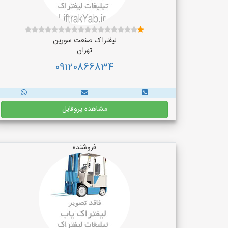
لیفتراک صنعت سورین
تهران
09120866834
مشاهده پروفایل
فروشنده