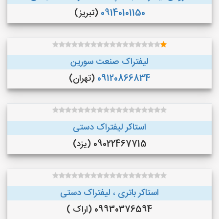
09140101150
(تبریز)
لیفتراک صنعت سورین
09120866834
(تهران)
استاکر لیفتراک دستی
09022467715 (یزد)
استاکر باتری ، لیفتراک دستی
09930376594 (اراک )