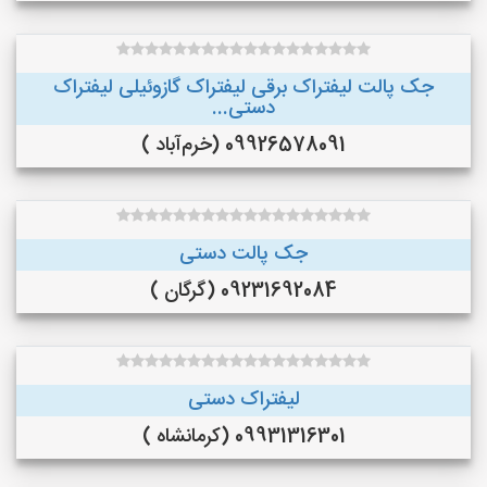
جک پالت لیفتراک برقی لیفتراک گازوئیلی لیفتراک
دستی...
09926578091 (خرم‌آباد )
جک پالت دستی
09231692084 (گرگان )
لیفتراک دستی
09931316301 (کرمانشاه )