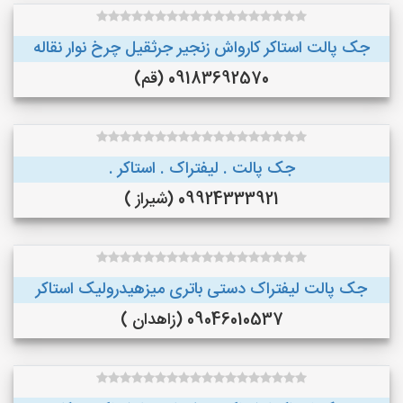
جک پالت استاکر کارواش زنجیر جرثقیل چرخ نوار نقاله
09183692570 (قم)
جک پالت . لیفتراک . استاکر .
09924333921 (شیراز )
جک پالت لیفتراک دستی باتری میزهیدرولیک استاکر
09046010537 (زاهدان )