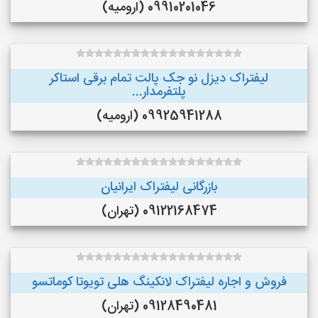
09910201046 (ارومیه)
لیفتراک دیزل نو جک پالت تمام برقی استاکر
پلتفرمدار...
09925941288 (ارومیه)
بازرگانی لیفتراک ایرانیان
09122168474 (تهران)
فروش و اجاره لیفتراک لانکینگ هلی تویوتا کوماتسو
09128490481 (تهران)