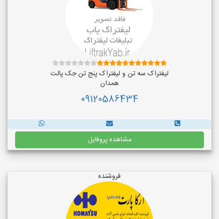
لیفتراک سه تن و لیفتراک پنج تن جک پالت
همدان
09120586434
مشاهده پروفایل
فروشنده