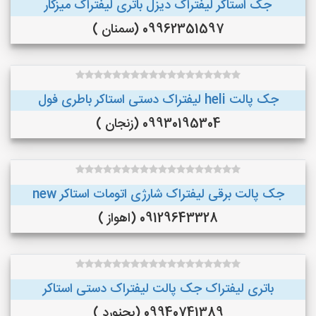
جک استاکر لیفتراک دیزل باتری لیفتراک میزکار
09962351597 (سمنان )
جک پالت heli لیفتراک دستی استاکر باطری فول
09930195304 (زنجان )
جک پالت برقی لیفتراک شارژی اتومات استاکر new
09129643328 (اهواز )
باتری لیفتراک جک پالت لیفتراک دستی استاکر
09940741389 (بجنورد )