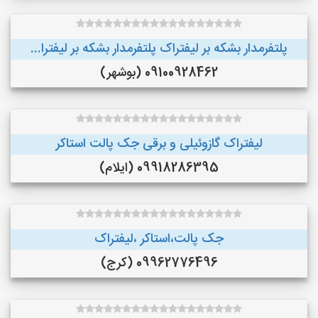
پلتفرمدار بشکه بر لیفتراک پلتفرمدار بشکه بر لیفترا...
09100928462 (بوشهر)
لیفتراک گازوئیلی و برقی جک پالت استاکر
09918286395 (ایلام)
جک پالت،استاکر ،لیفتراک
09962776496 (کرج)