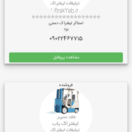
استاکر لیفتراک دستی
یزد
09022467715
مشاهده پروفایل
فروشنده