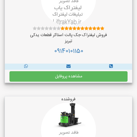
فروش لیفتراک جک پالت استاکر قطعات یدکی
تبریز
09140101150
مشاهده پروفایل
فروشنده