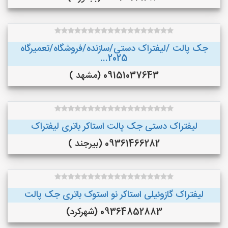
جک پالت /لیفتراک دستی/سازنده/فروشگاه/تعمیرگاه
2025...
09151037643 (مشهد )
لیفتراک دستی جک پالت استاکر باتری لیفتراک
09361466282 (بیرجند )
لیفتراک گازوئیلی استاکر نو استوک باتری جک پالت
09364852883 (شهرکرد)