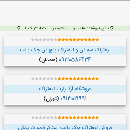
تلفن فروشنده ها به ترتیب ستاره در سایت لیفتراک یاب
لیفتراک سه تن و لیفتراک پنج تن جک پالت
09120586434
(همدان)
فروشگاه آرکا پارت لیفتراک
09121021991
(تهران)
فروش لیفتراک جک پالت استاکر قطعات یدکی