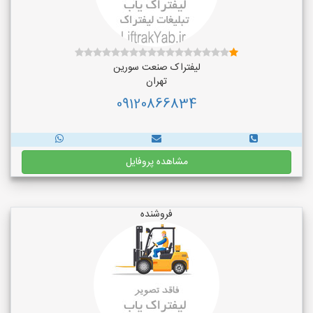
لیفتراک صنعت سورین
تهران
09120866834
مشاهده پروفایل
فروشنده