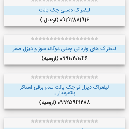
لیفتراک دستی جک پالت
09192881916 (اردبیل )
لیفتراک های وارداتی چینی دوگانه سوز و دیزل صفر
09910201046 (ارومیه)
لیفتراک دیزل نو جک پالت تمام برقی استاکر
پلتفرمدار...
09925941288 (ارومیه)