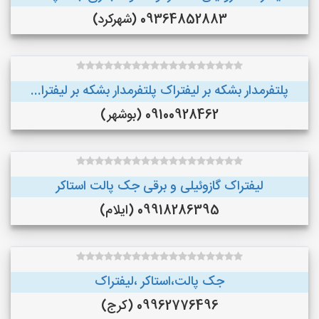
09364852883 (شهرکرد)
پلتفرمدار بشکه بر لیفتراک پلتفرمدار بشکه بر لیفترا...
09100928462 (بوشهر)
لیفتراک گازوئیلی و برقی جک پالت استاکر
09918286395 (ایلام)
جک پالت،استاکر ،لیفتراک
09962776496 (کرج)