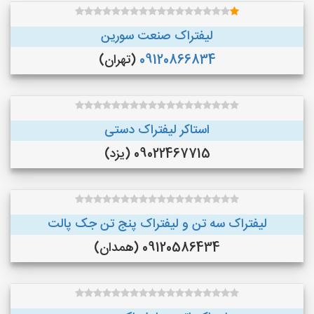
لیفتراک صنعت سورین
09120866834
(تهران)
استاکر لیفتراک دستی
09022467715 (یزد)
لیفتراک سه تن و لیفتراک پنج تن جک پالت
09120586434 (همدان)