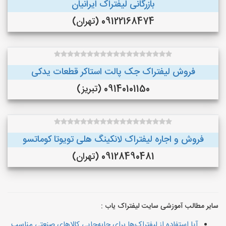
بازرگانی لیفتراک ایرانیان
09122168474 (تهران)
فروش لیفتراک جک پالت استاکر قطعات یدکی
09140101150 (تبریز)
فروش و اجاره لیفتراک لانکینگ هلی تویوتا کوماتسو
09128490481 (تهران)
سایر مطالب آموزشی سایت لیفتراک یاب :
آیا استفاده از لیفتراک‌ها برای جابه‌جایی کالاهای صنعتی مناسب