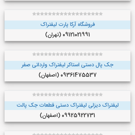
فروشگاه آرکا پارت لیفتراک
09121021991 (تهران)
جک پال دستی استاکر لیفتراک وارداتی صفر
09361475537 (اصفهان)
لیفتراک دیزلی لیفتراک دستی قطعات جک پالت
09925922731 (اصفهان)