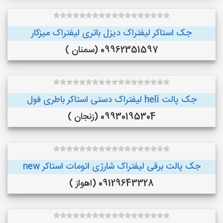
جک استاکر لیفتراک دیزل باتری لیفتراک میزکار
09962351597 (سمنان )
جک پالت heli لیفتراک دستی استاکر باطری فول
09930195304 (زنجان )
جک پالت برقی لیفتراک شارژی اتومات استاکر new
09129643328 (اهواز )