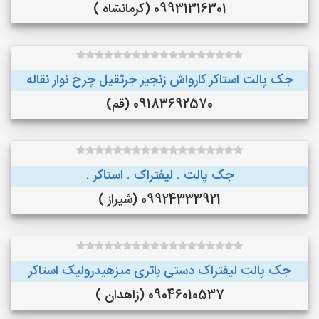
09931316301 (کرمانشاه )
جک پالت استاکر کارواش زنجیر جرثقیل چرخ نوار نقاله
09183692570 (قم)
جک پالت . لیفتراک . استاکر .
09924333921 (شیراز )
جک پالت لیفتراک دستی باتری میزهیدرولیک استاکر
09046010537 (زاهدان )