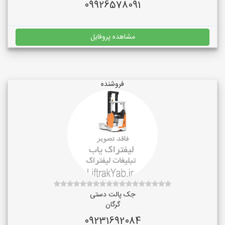
09926578091
مشاهده پروفایل
فروشنده
جک پالت دستی
گرگان
09231692084