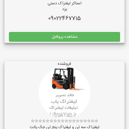
استاکر لیفتراک دستی
یزد
09022467715
مشاهده پروفایل
فروشنده
لیفتراک سه تن و لیفتراک پنج تن جک پالت