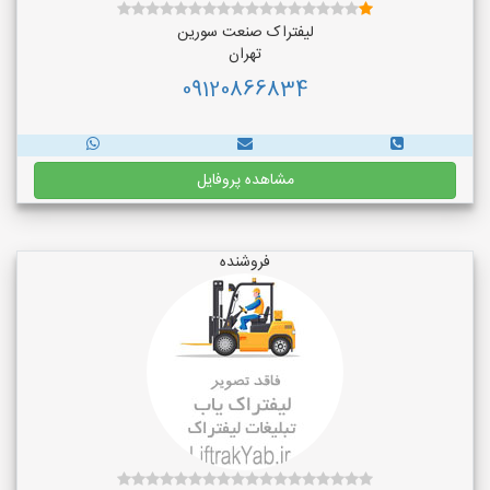
لیفتراک صنعت سورین
تهران
09120866834
مشاهده پروفایل
فروشنده