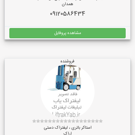
همدان
09120586434
مشاهده پروفایل
فروشنده
استاکر باتری ، لیفتراک دستی
اراک