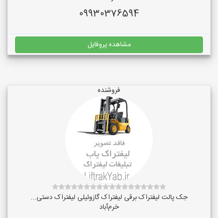
09930376594
مشاهده پروفایل
فروشنده
جک پالت لیفتراک برقی لیفتراک گازوئیلی لیفتراک دستی...
خرم‌آباد