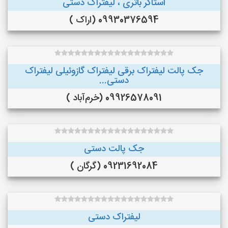
استاکر باتری ، لیفتراک دستی
09930376594 (اراک )
جک پالت لیفتراک برقی لیفتراک گازوئیلی لیفتراک
دستی...
09926578091 (خرم‌آباد )
جک پالت دستی
09231692084 (گرگان )
لیفتراک دستی