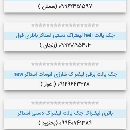
09962351597 (سمنان )
جک پالت heli لیفتراک دستی استاکر باطری فول
09930195304 (زنجان )
جک پالت برقی لیفتراک شارژی اتومات استاکر new
09129643328 (اهواز )
باتری لیفتراک جک پالت لیفتراک دستی استاکر
09940741389 (بجنورد )