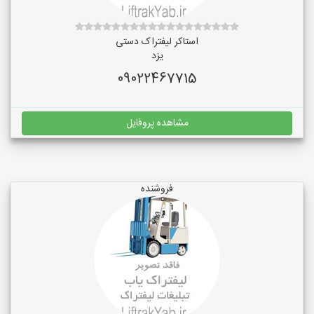
استاکر لیفتراک دستی
یزد
09022467715
مشاهده پروفایل
فروشنده