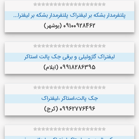
پلتفرمدار بشکه بر لیفتراک پلتفرمدار بشکه بر لیفترا...
09100928462 (بوشهر)
لیفتراک گازوئیلی و برقی جک پالت استاکر
09918286395 (ایلام)
جک پالت،استاکر ،لیفتراک
09962776496 (کرج)