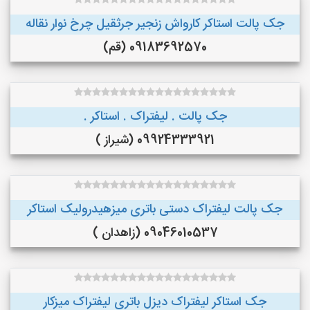
جک پالت استاکر کارواش زنجیر جرثقیل چرخ نوار نقاله
09183692570 (قم)
جک پالت . لیفتراک . استاکر .
09924333921 (شیراز )
جک پالت لیفتراک دستی باتری میزهیدرولیک استاکر
09046010537 (زاهدان )
جک استاکر لیفتراک دیزل باتری لیفتراک میزکار