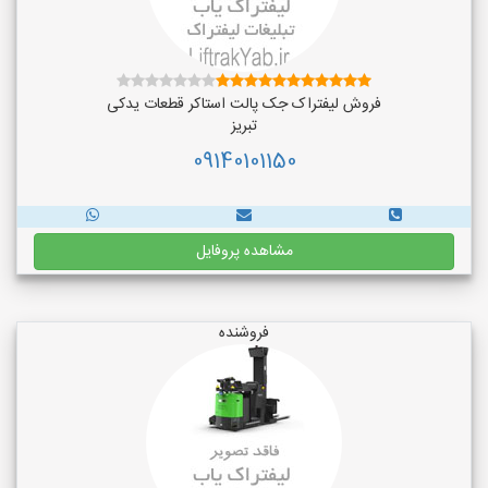
فروش لیفتراک جک پالت استاکر قطعات یدکی
تبریز
09140101150
مشاهده پروفایل
فروشنده