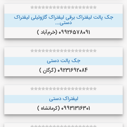
جک پالت لیفتراک برقی لیفتراک گازوئیلی لیفتراک
دستی...
09926578091 (خرم‌آباد )
جک پالت دستی
09231692084 (گرگان )
لیفتراک دستی
09931316301 (کرمانشاه )