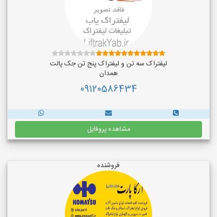
لیفتراک سه تن و لیفتراک پنج تن جک پالت
همدان
09120586434
مشاهده پروفایل
فروشنده