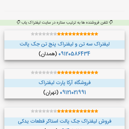
تلفن فروشنده ها به ترتیب ستاره در سایت لیفتراک یاب
لیفتراک سه تن و لیفتراک پنج تن جک پالت
09120586434
(همدان)
فروشگاه آرکا پارت لیفتراک
09121021991
(تهران)
فروش لیفتراک جک پالت استاکر قطعات یدکی