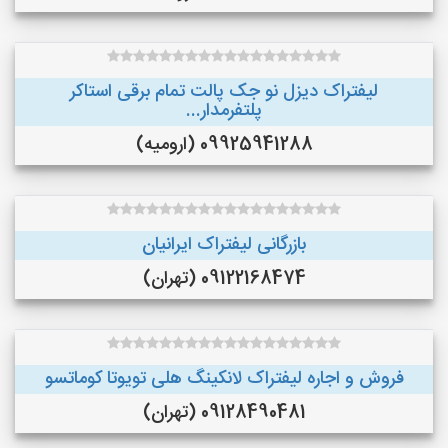
لیفتراک دیزل نو جک پالت تمام برقی استاکر
پلتفرمدار...
09925941288 (ارومیه)
بازرگانی لیفتراک ایرانیان
09122168474 (تهران)
فروش و اجاره لیفتراک لانکینگ هلی تویوتا کوماتسو
09128490481 (تهران)