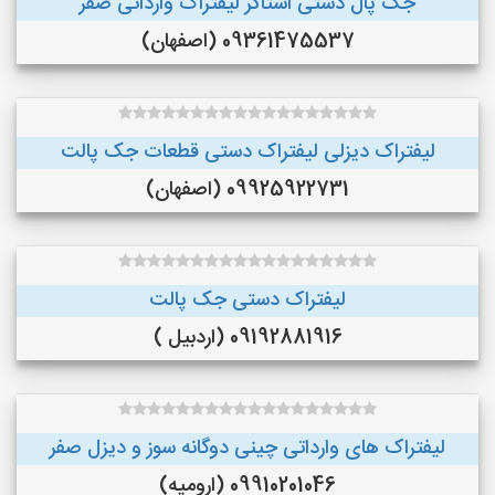
جک پال دستی استاکر لیفتراک وارداتی صفر
09361475537 (اصفهان)
لیفتراک دیزلی لیفتراک دستی قطعات جک پالت
09925922731 (اصفهان)
لیفتراک دستی جک پالت
09192881916 (اردبیل )
لیفتراک های وارداتی چینی دوگانه سوز و دیزل صفر
09910201046 (ارومیه)