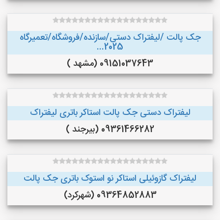
جک پالت /لیفتراک دستی/سازنده/فروشگاه/تعمیرگاه
2025...
09151037643 (مشهد )
لیفتراک دستی جک پالت استاکر باتری لیفتراک
09361466282 (بیرجند )
لیفتراک گازوئیلی استاکر نو استوک باتری جک پالت
09364852883 (شهرکرد)