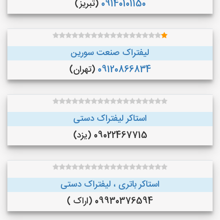
09140101150
(تبریز)
لیفتراک صنعت سورین
09120866834
(تهران)
استاکر لیفتراک دستی
09022467715 (یزد)
استاکر باتری ، لیفتراک دستی
09930376594 (اراک )