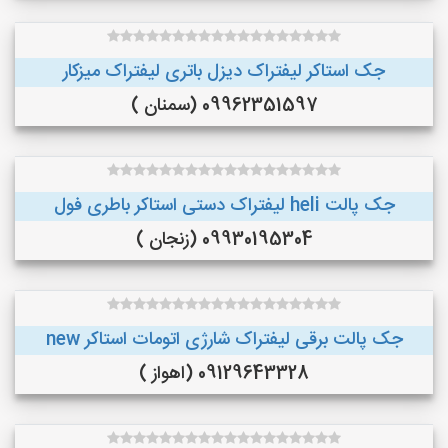
جک استاکر لیفتراک دیزل باتری لیفتراک میزکار
09962351597 (سمنان )
جک پالت heli لیفتراک دستی استاکر باطری فول
09930195304 (زنجان )
جک پالت برقی لیفتراک شارژی اتومات استاکر new
09129643328 (اهواز )