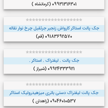
09931316301 (کرمانشاه )
جک پالت استاکر کارواش زنجیر جرثقیل چرخ نوار نقاله
09183692570 (قم)
جک پالت . لیفتراک . استاکر .
09924333921 (شیراز )
جک پالت لیفتراک دستی باتری میزهیدرولیک استاکر
09046010537 (زاهدان )