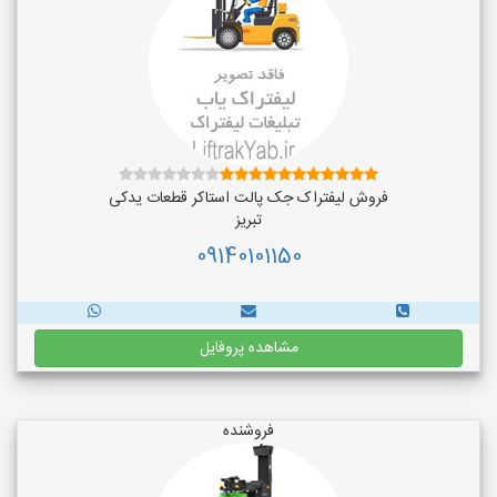
فروش لیفتراک جک پالت استاکر قطعات یدکی
تبریز
09140101150
مشاهده پروفایل
فروشنده