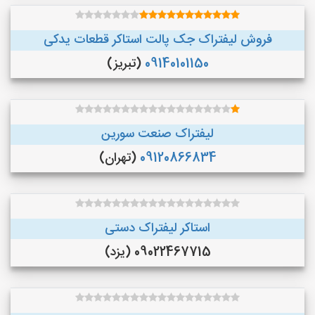
فروش لیفتراک جک پالت استاکر قطعات یدکی
09140101150
(تبریز)
لیفتراک صنعت سورین
09120866834
(تهران)
استاکر لیفتراک دستی
09022467715 (یزد)