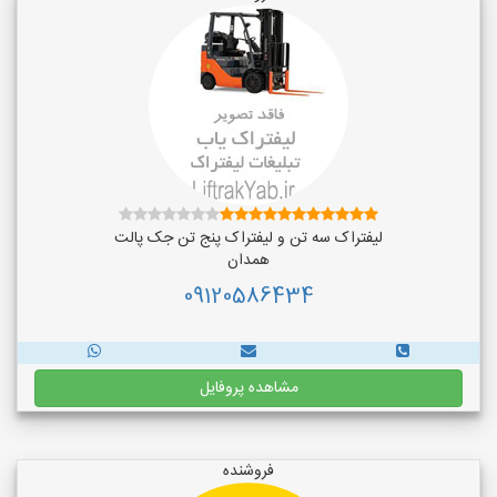
لیفتراک سه تن و لیفتراک پنج تن جک پالت
همدان
09120586434
مشاهده پروفایل
فروشنده