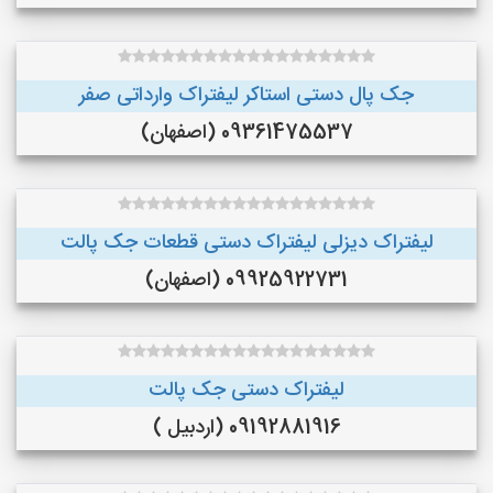
جک پال دستی استاکر لیفتراک وارداتی صفر
09361475537 (اصفهان)
لیفتراک دیزلی لیفتراک دستی قطعات جک پالت
09925922731 (اصفهان)
لیفتراک دستی جک پالت
09192881916 (اردبیل )