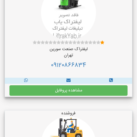
لیفتراک صنعت سورین
تهران
09120866834
مشاهده پروفایل
فروشنده