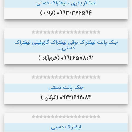
استاکر باتری ، لیفتراک دستی
09930376594 (اراک )
جک پالت لیفتراک برقی لیفتراک گازوئیلی لیفتراک
دستی...
09926578091 (خرم‌آباد )
جک پالت دستی
09231692084 (گرگان )
لیفتراک دستی