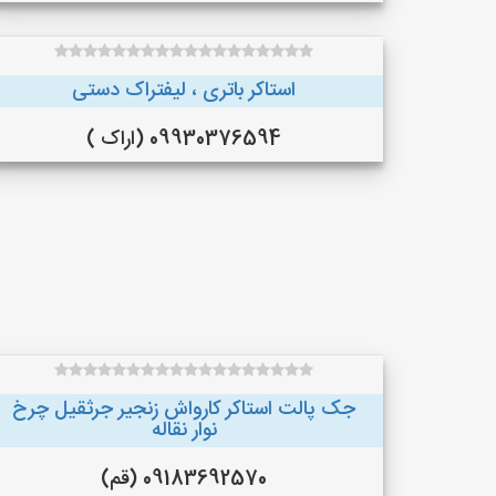
استاکر باتری ، لیفتراک دستی
09930376594 (اراک )
جک پالت استاکر کارواش زنجیر جرثقیل چرخ
نوار نقاله
09183692570 (قم)