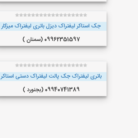
جک استاکر لیفتراک دیزل باتری لیفتراک میزکار
09962351597 (سمنان )
باتری لیفتراک جک پالت لیفتراک دستی استاکر
09940741389 (بجنورد )