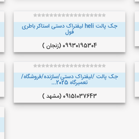
جک پالت heli لیفتراک دستی استاکر باطری
فول
09930195304 (زنجان )
جک پالت /لیفتراک دستی/سازنده/فروشگاه/
تعمیرگاه 2025...
09151037643 (مشهد )