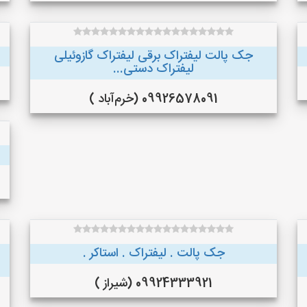
جک پالت لیفتراک برقی لیفتراک گازوئیلی
لیفتراک دستی...
09926578091 (خرم‌آباد )
جک پالت . لیفتراک . استاکر .
09924333921 (شیراز )