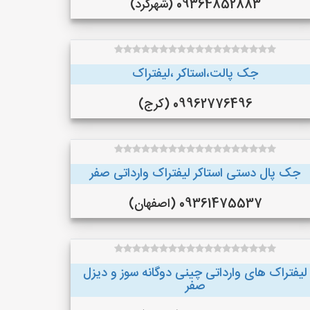
09364852883 (شهرکرد)
جک پالت،استاکر ،لیفتراک
09962776496 (کرج)
جک پال دستی استاکر لیفتراک وارداتی صفر
09361475537 (اصفهان)
لیفتراک های وارداتی چینی دوگانه سوز و دیزل
صفر