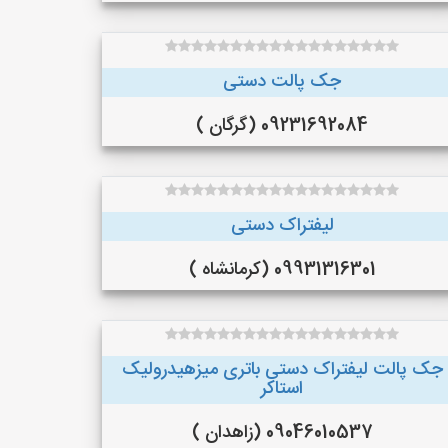
جک پالت دستی
09231692084 (گرگان )
لیفتراک دستی
09931316301 (کرمانشاه )
جک پالت لیفتراک دستی باتری میزهیدرولیک
استاکر
09046010537 (زاهدان )