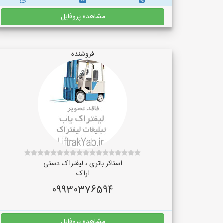
مشاهده پروفایل
فروشنده
استاکر باتری ، لیفتراک دستی
اراک
09930376594
مشاهده پروفایل