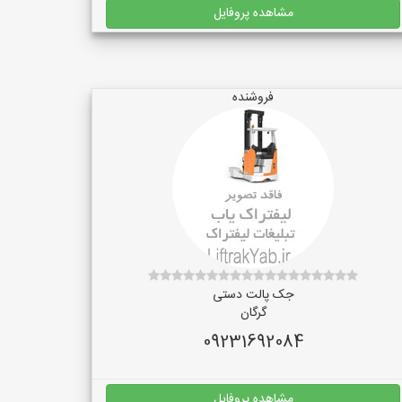
مشاهده پروفایل
فروشنده
جک پالت دستی
گرگان
09231692084
مشاهده پروفایل