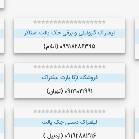
لیفتراک گازوئیلی و برقی جک پالت استاکر
09918286395 (ایلام)
فروشگاه آرکا پارت لیفتراک
09121021991 (تهران)
لیفتراک دستی جک پالت
09192881916 (اردبیل )