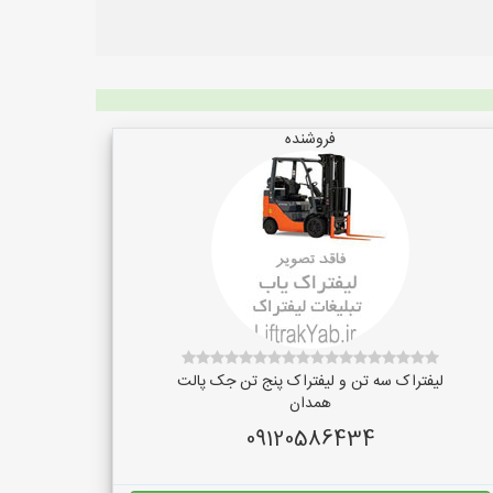
فروشنده
لیفتراک سه تن و لیفتراک پنج تن جک پالت
همدان
09120586434