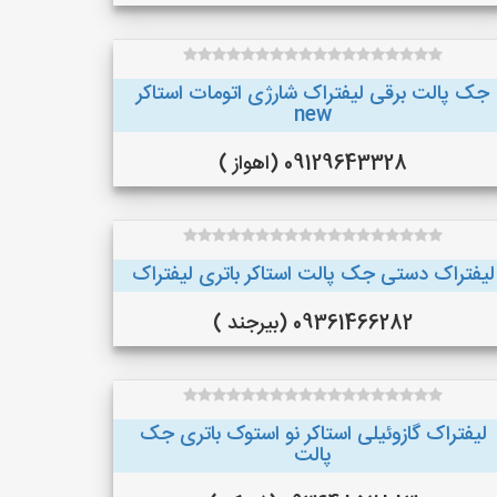
جک پالت برقی لیفتراک شارژی اتومات استاکر
new
09129643328 (اهواز )
لیفتراک دستی جک پالت استاکر باتری لیفتراک
09361466282 (بیرجند )
لیفتراک گازوئیلی استاکر نو استوک باتری جک
پالت