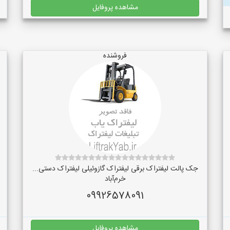
مشاهده پروفایل
فروشنده
جک پالت لیفتراک برقی لیفتراک گازوئیلی لیفتراک دستی...
خرم‌آباد
09926578091
مشاهده پروفایل