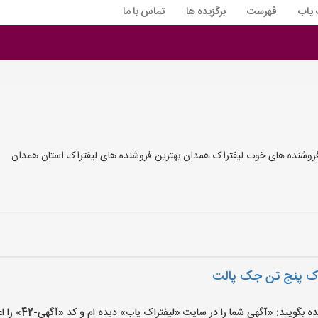
 یاب
فهرست
برگزیده ها
تماس با ما
روشنده های خوب لیفتراک همدان بهترین فروشنده های لیفتراک استان همدان
راک پنج تن جک پالت
یید: «آگهی شما را در سایت «لیفتراک یاب» دیده ام و کد «آگهی-42» را اعلام کنید»