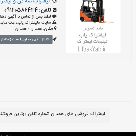
لیفتراک سه تن و لیفت
تلفن:
09120586434
لطفا پس از تماس با آگهی دهنده بگو
سایت «لیفتراک یاب»،یک سایت ت
مکان:
همدان - همدان
انتقال آگهی به اول لیست (افزایش 
لیفتراک فروشی های همدان شماره تلفن بهترین فروشن