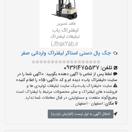
جک پال دستی استاکر لیفتراک وارداتی صفر
تلفن:
09361475537
لطفا پس از تماس با آگهی دهنده بگویید: «آگهی شما را در
سایت «لیفتراک یاب» دیده ام و کد «آگهی-15» را اعلام کنید»
سایت «لیفتراک یاب»،یک سایت تبلیغات تولیدی ها و
فروشنده های لیفتراک و سایر محصولات مرتبط با لیفتراک است
وهیچ‌گونه منفعت و مسئولیتی در قبال معاملات شما ندارد.
مکان:
اصفهان - اصفهان
انتقال آگهی به اول لیست (افزایش بازدید)