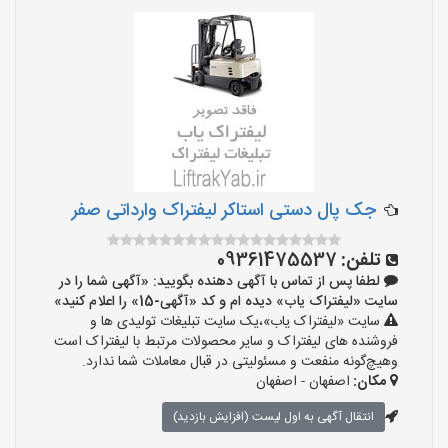
جک پال دستی استاکر لیفتراک وارداتی صفر
تلفن:
09361475537
لطفا پس از تماس با آگهی دهنده بگویید: «آگهی شما را در
سایت «لیفتراک یاب» دیده ام و کد «آگهی-15» را اعلام کنید»
سایت «لیفتراک یاب»،یک سایت تبلیغات تولیدی ها و
فروشنده های لیفتراک و سایر محصولات مرتبط با لیفتراک است
وهیچ‌گونه منفعت و مسئولیتی در قبال معاملات شما ندارد.
مکان:
اصفهان - اصفهان
انتقال آگهی به اول لیست (افزایش بازدید)